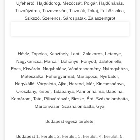
Újfehértó, Hajdúdorog, Mezőcsát, Polgár, Hajdúnánás,
Tiszaújváros, Tiszavasvári, Tiszalök, Tokaj, Felsőzsolca,
Szikszó, Szerencs, Sárospatak, Zalaszentgrót
Hévíz, Tapolca, Keszthely, Lenti, Zalakaros, Letenye,
Nagykanizsa, Marcali, Böhönye, Fonyód, Balatonlelle,
Encs, Kisvárda, Nagyhalász, Vásárosnamény, Nyíregyháza,
Mátészalka, Fehérgyarmat, Máriapócs, Nyírbátor,
Nagykálló, Várpalota, Ajka, Herend, Mór, Kincsesbánya,
Oroszlány, Kisbér, Tatabánya, Pannonhalma, Bábolna,
Komárom, Tata, Pilisvörösvár, Bicske, Érd, Százhalombatta,
Martonvásár, Százhalombatta, Gyál
Budapest egész területe:
Budapest
1. kerület
,
2. kerület
,
3. kerület
,
4. kerület
,
5.