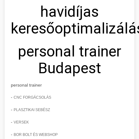
havidíjas
keresőoptimalizálá
personal trainer
Budapest
personal trainer
-
CNC FORGÁCSOLÁS
-
PLASZTIKAI SEBÉSZ
-
VERSEK
-
BOR BOLT ÉS WEBSHOP