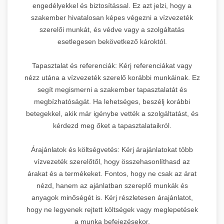
engedélyekkel és biztosítással. Ez azt jelzi, hogy a
szakember hivatalosan képes végezni a vízvezeték
szerelői munkát, és védve vagy a szolgáltatás
esetlegesen bekövetkező károktól.
Tapasztalat és referenciák: Kérj referenciákat vagy
nézz utána a vízvezeték szerelő korábbi munkáinak. Ez
segít megismerni a szakember tapasztalatát és
megbízhatóságát. Ha lehetséges, beszélj korábbi
betegekkel, akik már igénybe vették a szolgáltatást, és
kérdezd meg őket a tapasztalataikról.
Árajánlatok és költségvetés: Kérj árajánlatokat több
vízvezeték szerelőtől, hogy összehasonlíthasd az
árakat és a termékeket. Fontos, hogy ne csak az árat
nézd, hanem az ajánlatban szereplő munkák és
anyagok minőségét is. Kérj részletesen árajánlatot,
hogy ne legyenek rejtett költségek vagy meglepetések
a munka befejezésekor.