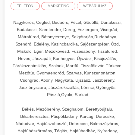
TELEFON
MARKETING
WEBÁRUHÁZ
Nagykörös, Cegléd, Budaörs, Pécel, Gödöllő, Dunakeszi,
Budakeszi, Szentendre, Dorog, Esztergom, Visegrád,
Mátrafüred, Bátonyterenye, Salgótarján,Rudabánya,
Szendrő, Edelény, Kazincbarcika, Sajószentpéter, Ózd,
Miskolc, Eger, Mezőkövesd, Füzesabony, Tiszafüred,
Heves, Jászapáti, Kunhegyes, Újszász, Kisújszállás,
Törökszentmiklós, Szolnok, Martfű, Tiszaföldvár, Túrkeve,
Mezőtúr, Gyomaendrőd, Szarvas, Kunszentmárton,
Csongrád, Abony, Nagykáta, Újszász, Jászberény,
Jászfényszaru, Jászárokszállás, Lőrinci, Gyöngyös,
Pásztó,Gyula, Sarkad
Békés, Mezőberény, Szeghalom, Berettyóújfalu,
Biharkeresztes, Püspökladány, Karcag, Derecske,
Nádudvar, Hajdúszoboszló, Debrecen, Balmazújváros,
Hajdúböszörmény, Téglás, Hajdúhadház, Nyíradony,