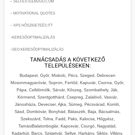
-
SELFESTEEM2GO.COM
-
MOTIVATIONAL QUOTES
-
XPS HŐSZIGETEÉS ITT
-
KERESŐOPTIMALIZÁLÁS
-
SEO KERESŐOPTIMALIZÁLÁS
TANÁCSADÁS A KÖVETKEZŐ
TELEPÜLÉSEKEN:
Budapest, Győr, Miskolc, Pécs, Szeged, Debrecen
Mosonmagyaróvár, Sopron, Fertőd, Kapuvár, Csorna, Győr,
Pápa, Celldömölk, Sárvár, Kőszeg, Szombathely, Ják,
Körmend, Szentgotthárd, Csepreg, Zalalövő, Vasvár,
Jánosháza, Devecser, Ajka, Sümeg, Pécsvárad, Komló,
Sásd, Dombóvár, Bonyhád, Bátaszék, Baja, Bácsalmás,
Szekszárd, Tolna, Fadd, Paks, Kalocsa, Hőgyész,
TamásiBalatonboglár, Kaposvár, Csurgó, Nagyatád,
Kadarkút, Barcs, Szigetvár, Sellye, Harkány, Siklós, Villány,