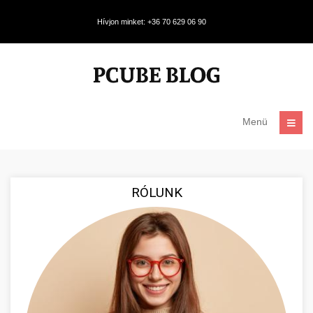
Hívjon minket: +36 70 629 06 90
Menü
RÓLUNK