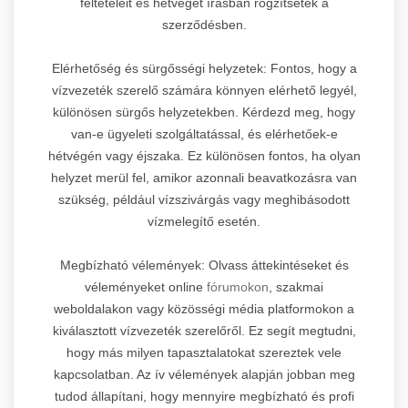
feltételeit és hétvégét írásban rögzítsétek a
szerződésben.
Elérhetőség és sürgősségi helyzetek: Fontos, hogy a
vízvezeték szerelő számára könnyen elérhető legyél,
különösen sürgős helyzetekben. Kérdezd meg, hogy
van-e ügyeleti szolgáltatással, és elérhetőek-e
hétvégén vagy éjszaka. Ez különösen fontos, ha olyan
helyzet merül fel, amikor azonnali beavatkozásra van
szükség, például vízszivárgás vagy meghibásodott
vízmelegítő esetén.
Megbízható vélemények: Olvass áttekintéseket és
véleményeket online
fórumokon
, szakmai
weboldalakon vagy közösségi média platformokon a
kiválasztott vízvezeték szerelőről. Ez segít megtudni,
hogy más milyen tapasztalatokat szereztek vele
kapcsolatban. Az ív vélemények alapján jobban meg
tudod állapítani, hogy mennyire megbízható és profi