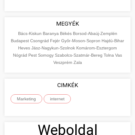
MEGYÉK
Bács-Kiskun
Baranya
Békés
Borsod-Abaúj-Zemplén
Budapest
Csongrád
Fejér
Győr-Moson-Sopron
Hajdú-Bihar
Heves
Jász-Nagykun-Szolnok
Komárom-Esztergom
Nógrád
Pest
Somogy
Szabolcs-Szatmár-Bereg
Tolna
Vas
Veszprém
Zala
CIMKÉK
Marketing
internet
Weboldal