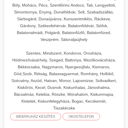
Bóly, Mohács, Pécs, Szentlőrinc Andocs, Tab, Lengyeltóti,
Simontornya, Enying, Dunaföldvár, Solt, Szabadszállás,
Sárbogárd, Dunaújváros, Kunszentmiklós, Ráckeve,
Gárdony, Székesfehérvár, Balatonföldvár, Siófok,
Balatonalmádi, Polgárdi, Balatonfűzfő, Balatonfüred,
Veszprém, Sátoraljaújhely
Szentes, Mindszent, Kondoros, Orosháza,
Hódmezővásárhely, Szeged, Battonya, Mezőkovácsháza,
Békéscsaba, Nagymaros, Nyergesújfalu, Kismaros,
Göd,Szob, Rétság, Balassagyarmat, Romhány, Hollókő,
Szécsény, Aszód, Hatvan, Monor, Lajosmizse, Soltvadkert,
Kiskőrös, Kecel, Dusnok, Kiskunhalas, Jánoshalma,
Bácsalmás, Kelebia, Röszke, Mórahalom, Kiskunmajsa,
Kistelek, Kiskunfélegyháza, Bugac, Kecskemét,
Tiszakécske
WEBÁRUHÁZ KÉSZÍTÉS
OKOSTELEFON