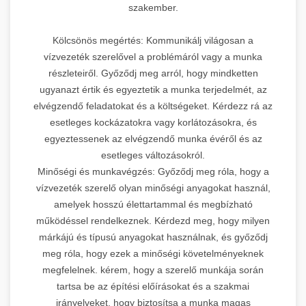
szakember.
Kölcsönös megértés: Kommunikálj világosan a
vízvezeték szerelővel a problémáról vagy a munka
részleteiről. Győződj meg arról, hogy mindketten
ugyanazt értik és egyeztetik a munka terjedelmét, az
elvégzendő feladatokat és a költségeket. Kérdezz rá az
esetleges kockázatokra vagy korlátozásokra, és
egyeztessenek az elvégzendő munka évéről és az
esetleges változásokról.
Minőségi és munkavégzés: Győződj meg róla, hogy a
vízvezeték szerelő olyan minőségi anyagokat használ,
amelyek hosszú élettartammal és megbízható
működéssel rendelkeznek. Kérdezd meg, hogy milyen
márkájú és típusú anyagokat használnak, és győződj
meg róla, hogy ezek a minőségi követelményeknek
megfelelnek. kérem, hogy a szerelő munkája során
tartsa be az építési előírásokat és a szakmai
irányelveket, hogy biztosítsa a munka magas