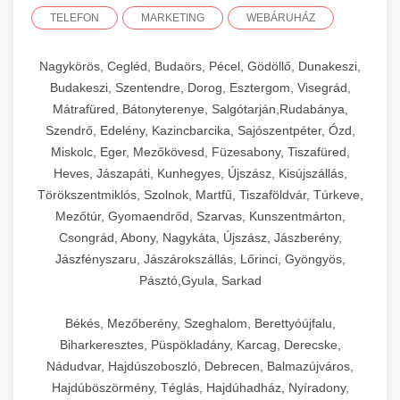
TELEFON
MARKETING
WEBÁRUHÁZ
Nagykörös, Cegléd, Budaörs, Pécel, Gödöllő, Dunakeszi,
Budakeszi, Szentendre, Dorog, Esztergom, Visegrád,
Mátrafüred, Bátonyterenye, Salgótarján,Rudabánya,
Szendrő, Edelény, Kazincbarcika, Sajószentpéter, Ózd,
Miskolc, Eger, Mezőkövesd, Füzesabony, Tiszafüred,
Heves, Jászapáti, Kunhegyes, Újszász, Kisújszállás,
Törökszentmiklós, Szolnok, Martfű, Tiszaföldvár, Túrkeve,
Mezőtúr, Gyomaendrőd, Szarvas, Kunszentmárton,
Csongrád, Abony, Nagykáta, Újszász, Jászberény,
Jászfényszaru, Jászárokszállás, Lőrinci, Gyöngyös,
Pásztó,Gyula, Sarkad
Békés, Mezőberény, Szeghalom, Berettyóújfalu,
Biharkeresztes, Püspökladány, Karcag, Derecske,
Nádudvar, Hajdúszoboszló, Debrecen, Balmazújváros,
Hajdúböszörmény, Téglás, Hajdúhadház, Nyíradony,