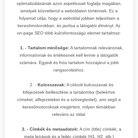
optimalizálásának azon aspektusait foglalja magában,
amelyek közvetlenül a weboldalon történnek. Ez a
folyamat célja, hogy a weboldal jobban teljesítsen a
keresőmotorokban, és javítsa a látogatói élményt. Az
on-page SEO több kulcsfontosságú elemet tartalmaz:
1. - Tartalom minősége:
A tartalomnak relevánsnak,
informatívnak és értékesnek kell lennie a látogatók
számára. Egyedi és friss tartalom hozzájárul a jobb
rangsoroláshoz.
2. -
Kulcsszavak:
A célzott kulcsszavak és
kifejezések beillesztése a tartalomba (beleértve
címeket, alfejezeteket és a szövegtestet), ami segít a
keresőmotoroknak megérteni, milyen témákban
releváns az oldal.
3. - Címkék és metaadatok:
A cím (title) címkék, a
meta leírások és a fejléc címkék (H1, H2, stb.)