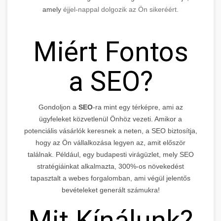
amely
éjjel-nappal dolgozik az Ön sikeréért.
Miért Fontos
a SEO?
Gondoljon a
SEO
-ra mint egy térképre, ami az
ügyfeleket közvetlenül Önhöz vezeti. Amikor a
potenciális vásárlók keresnek a neten, a SEO biztosítja,
hogy az Ön vállalkozása legyen az, amit először
találnak. Például, egy budapesti virágüzlet, mely SEO
stratégiáinkat alkalmazta, 300%-os növekedést
tapasztalt a webes forgalomban, ami végül jelentős
bevételeket generált számukra!
Mit Kínálunk?