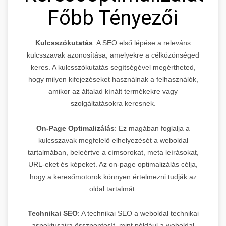
Főbb Tényezői
Kulcsszókutatás
: A SEO első lépése a releváns
kulcsszavak azonosítása, amelyekre a célközönséged
keres. A kulcsszókutatás segítségével megértheted,
hogy milyen kifejezéseket használnak a felhasználók,
amikor az általad kínált termékekre vagy
szolgáltatásokra keresnek.
On-Page Optimalizálás
: Ez magában foglalja a
kulcsszavak megfelelő elhelyezését a weboldal
tartalmában, beleértve a címsorokat, meta leírásokat,
URL-eket és képeket. Az on-page optimalizálás célja,
hogy a keresőmotorok könnyen értelmezni tudják az
oldal tartalmát.
Technikai SEO
: A technikai SEO a weboldal technikai
aspektusaira összpontosít, mint például a weboldal