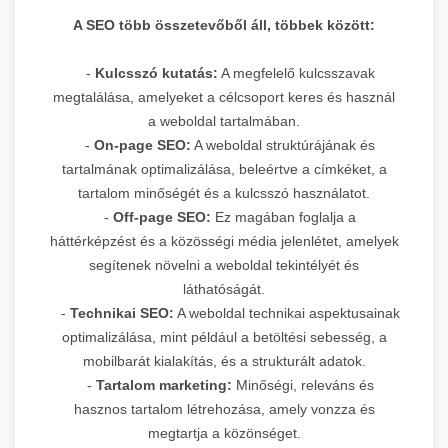
A SEO több összetevőből áll, többek között:
-
Kulcsszó kutatás:
A megfelelő kulcsszavak
megtalálása, amelyeket a célcsoport keres és használ
a weboldal tartalmában.
-
On-page SEO:
A weboldal struktúrájának és
tartalmának optimalizálása, beleértve a címkéket, a
tartalom minőségét és a kulcsszó használatot.
-
Off-page SEO:
Ez magában foglalja a
háttérképzést és a közösségi média jelenlétet, amelyek
segítenek növelni a weboldal tekintélyét és
láthatóságát.
-
Technikai SEO:
A weboldal technikai aspektusainak
optimalizálása, mint például a betöltési sebesség, a
mobilbarát kialakítás, és a strukturált adatok.
-
Tartalom marketing:
Minőségi, releváns és
hasznos tartalom létrehozása, amely vonzza és
megtartja a közönséget.