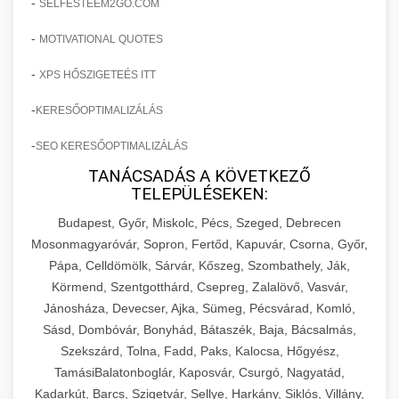
-
SELFESTEEM2GO.COM
-
MOTIVATIONAL QUOTES
-
XPS HŐSZIGETEÉS ITT
-
KERESŐOPTIMALIZÁLÁS
-
SEO KERESŐOPTIMALIZÁLÁS
TANÁCSADÁS A KÖVETKEZŐ
TELEPÜLÉSEKEN:
Budapest, Győr, Miskolc, Pécs, Szeged, Debrecen
Mosonmagyaróvár, Sopron, Fertőd, Kapuvár, Csorna, Győr,
Pápa, Celldömölk, Sárvár, Kőszeg, Szombathely, Ják,
Körmend, Szentgotthárd, Csepreg, Zalalövő, Vasvár,
Jánosháza, Devecser, Ajka, Sümeg, Pécsvárad, Komló,
Sásd, Dombóvár, Bonyhád, Bátaszék, Baja, Bácsalmás,
Szekszárd, Tolna, Fadd, Paks, Kalocsa, Hőgyész,
TamásiBalatonboglár, Kaposvár, Csurgó, Nagyatád,
Kadarkút, Barcs, Szigetvár, Sellye, Harkány, Siklós, Villány,