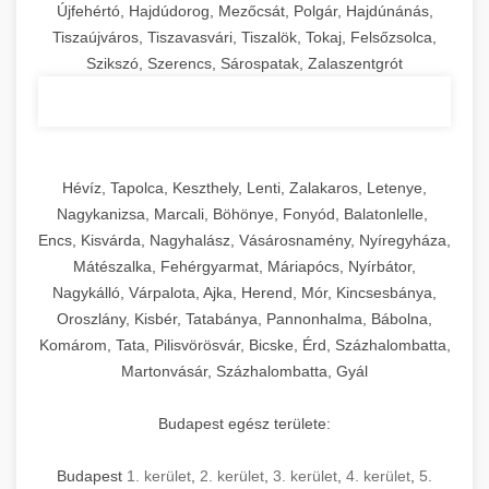
Újfehértó, Hajdúdorog, Mezőcsát, Polgár, Hajdúnánás,
Tiszaújváros, Tiszavasvári, Tiszalök, Tokaj, Felsőzsolca,
Szikszó, Szerencs, Sárospatak, Zalaszentgrót
Hévíz, Tapolca, Keszthely, Lenti, Zalakaros, Letenye,
Nagykanizsa, Marcali, Böhönye, Fonyód, Balatonlelle,
Encs, Kisvárda, Nagyhalász, Vásárosnamény, Nyíregyháza,
Mátészalka, Fehérgyarmat, Máriapócs, Nyírbátor,
Nagykálló, Várpalota, Ajka, Herend, Mór, Kincsesbánya,
Oroszlány, Kisbér, Tatabánya, Pannonhalma, Bábolna,
Komárom, Tata, Pilisvörösvár, Bicske, Érd, Százhalombatta,
Martonvásár, Százhalombatta, Gyál
Budapest egész területe:
Budapest
1. kerület
,
2. kerület
,
3. kerület
,
4. kerület
,
5.