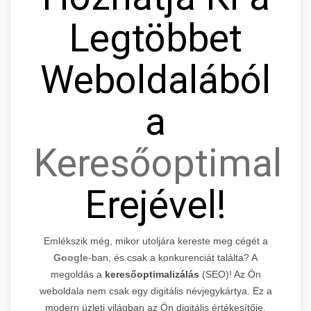
Legtöbbet
Weboldalából
a
Keresőoptimaliz
Erejével!
Emlékszik még, mikor utoljára kereste meg cégét a
Google
-ban, és csak a konkurenciát találta? A
megoldás a
keresőoptimalizálás
(SEO)! Az Ön
weboldala nem csak egy digitális névjegykártya. Ez a
modern üzleti világban az Ön digitális értékesítője,