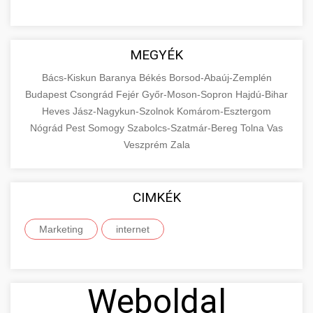
MEGYÉK
Bács-Kiskun
Baranya
Békés
Borsod-Abaúj-Zemplén
Budapest
Csongrád
Fejér
Győr-Moson-Sopron
Hajdú-Bihar
Heves
Jász-Nagykun-Szolnok
Komárom-Esztergom
Nógrád
Pest
Somogy
Szabolcs-Szatmár-Bereg
Tolna
Vas
Veszprém
Zala
CIMKÉK
Marketing
internet
Weboldal