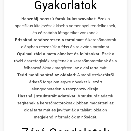
Gyakorlatok
Használj hosszú farok kulcsszavakat
: Ezek a
specifikus kifejezések kisebb versennyel rendelkeznek,
és célzottabb látogatókat vonzanak.
Frissítsd rendszeresen a tartalmat
: A keresőmotorok
előnyben részesítik a friss és releváns tartalmat.
Optimalizáld a meta címeket és leírásokat
: Ezek a
rövid összefoglalók segítenek a keresőmotoroknak és a
felhasználóknak megérteni az oldal tartalmát.
Tedd mobilbaráttá az oldalad
: A mobil eszközökről
érkező forgalom egyre növekszik, ezért
elengedhetetlen a reszponzív dizájn.
Használj strukturált adatokat
: A strukturált adatok
segítenek a keresőmotoroknak jobban megérteni az
oldal tartalmát és javíthatják a találati oldalon
megjelenő információk minőségét.