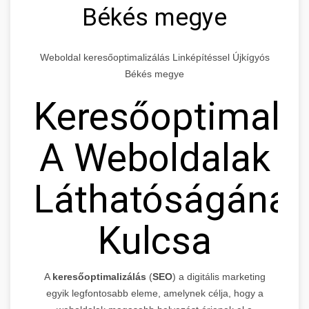
Békés megye
Weboldal keresőoptimalizálás Linképítéssel Újkígyós
Békés megye
Keresőoptimaliz
A Weboldalak
Láthatóságának
Kulcsa
A
keresőoptimalizálás
(
SEO
) a digitális marketing
egyik legfontosabb eleme, amelynek célja, hogy a