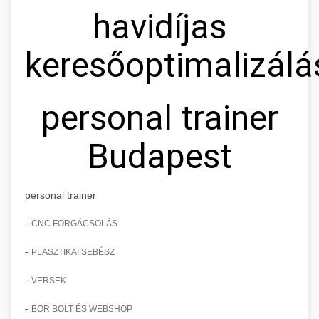
havidíjas
keresőoptimalizálá
personal trainer
Budapest
personal trainer
-
CNC FORGÁCSOLÁS
-
PLASZTIKAI SEBÉSZ
-
VERSEK
-
BOR BOLT ÉS WEBSHOP