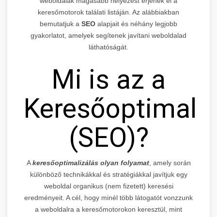
weboldalak magasabb helyezést érjenek el a
keresőmotorok találati listáján. Az alábbiakban
bemutatjuk a
SEO
alapjait és néhány legjobb
gyakorlatot, amelyek segítenek javítani weboldalad
láthatóságát.
Mi is az a
Keresőoptimaliz
(SEO)?
A
keresőoptimalizálás olyan folyamat
, amely során
különböző technikákkal és stratégiákkal javítjuk egy
weboldal organikus (nem fizetett) keresési
eredményeit. A cél, hogy minél több látogatót vonzzunk
a weboldalra a keresőmotorokon keresztül, mint