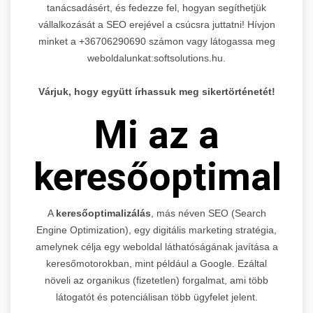
tanácsadásért, és fedezze fel, hogyan segíthetjük
vállalkozását a SEO erejével a csúcsra juttatni! Hívjon
minket a +36706290690 számon vagy látogassa meg
weboldalunkat:softsolutions.hu.
Várjuk, hogy együtt írhassuk meg sikertörténetét!
Mi az a
keresőoptimaliz
A
keresőoptimalizálás
, más néven SEO (Search
Engine Optimization), egy digitális marketing stratégia,
amelynek célja egy weboldal láthatóságának javítása a
keresőmotorokban, mint például a Google. Ezáltal
növeli az organikus (fizetetlen) forgalmat, ami több
látogatót és potenciálisan több ügyfelet jelent.