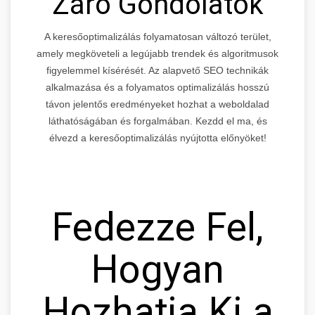
Záró Gondolatok
A keresőoptimalizálás folyamatosan változó terület,
amely megköveteli a legújabb trendek és algoritmusok
figyelemmel kísérését. Az alapvető SEO technikák
alkalmazása és a folyamatos optimalizálás hosszú
távon jelentős eredményeket hozhat a weboldalad
láthatóságában és forgalmában. Kezdd el ma, és
élvezd a keresőoptimalizálás nyújtotta előnyöket!
Fedezze Fel,
Hogyan
Hozhatja Ki a