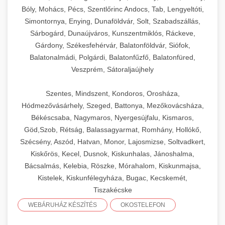
Bóly, Mohács, Pécs, Szentlőrinc Andocs, Tab, Lengyeltóti,
Simontornya, Enying, Dunaföldvár, Solt, Szabadszállás,
Sárbogárd, Dunaújváros, Kunszentmiklós, Ráckeve,
Gárdony, Székesfehérvár, Balatonföldvár, Siófok,
Balatonalmádi, Polgárdi, Balatonfűzfő, Balatonfüred,
Veszprém, Sátoraljaújhely
Szentes, Mindszent, Kondoros, Orosháza,
Hódmezővásárhely, Szeged, Battonya, Mezőkovácsháza,
Békéscsaba, Nagymaros, Nyergesújfalu, Kismaros,
Göd,Szob, Rétság, Balassagyarmat, Romhány, Hollókő,
Szécsény, Aszód, Hatvan, Monor, Lajosmizse, Soltvadkert,
Kiskőrös, Kecel, Dusnok, Kiskunhalas, Jánoshalma,
Bácsalmás, Kelebia, Röszke, Mórahalom, Kiskunmajsa,
Kistelek, Kiskunfélegyháza, Bugac, Kecskemét,
Tiszakécske
WEBÁRUHÁZ KÉSZÍTÉS
OKOSTELEFON