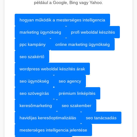
például a Google, Bing vagy Yahoo.
hogyan működik a mesterséges intelligencia
marketing ügynökség
profi weboldal készítés
ppc kampány
online marketing ügynökség
seo szakértő
wordpress weboldal készítés árak
seo ügynökség
seo agency
seo szövegírás
prémium linképítés
keresőmarketing
seo szakember
havidíjas keresőoptimalizálás
seo tanácsadás
mesterséges intelligencia jelentése