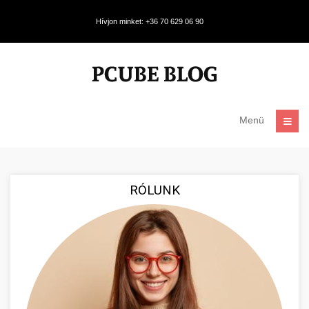
Hívjon minket: +36 70 629 06 90
Menü
RÓLUNK