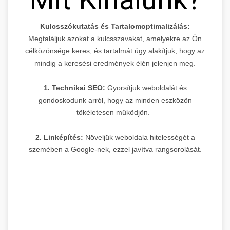
Kulcsszókutatás és Tartalomoptimalizálás:
Megtaláljuk azokat a kulcsszavakat, amelyekre az Ön
célközönsége keres, és tartalmát úgy alakítjuk, hogy az
mindig a keresési eredmények élén jelenjen meg.
1. Technikai SEO:
Gyorsítjuk weboldalát és
gondoskodunk arról, hogy az minden eszközön
tökéletesen működjön.
2. Linképítés:
Növeljük weboldala hitelességét a
szemében a Google-nek, ezzel javítva rangsorolását.