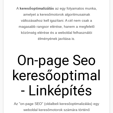
A
keresőoptimalizálás
az egy folyamatos munka,
amelyet a keresőmotorok algoritmusainak
változásaihoz kell igazítani. A cél nem csak a
magasabb rangsor elérése, hanem a megfelelő
közönség elérése és a weboldal felhasználói
élményének javítása is.
On-page Seo
keresőoptimaliz
- Linképítés
Az "on-page SEO" (oldalbeli keresőoptimalizálás) egy
weboldal keresőmotorok számára történő