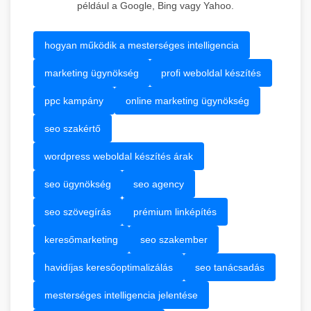
például a Google, Bing vagy Yahoo.
hogyan működik a mesterséges intelligencia
marketing ügynökség
profi weboldal készítés
ppc kampány
online marketing ügynökség
seo szakértő
wordpress weboldal készítés árak
seo ügynökség
seo agency
seo szövegírás
prémium linképítés
keresőmarketing
seo szakember
havidíjas keresőoptimalizálás
seo tanácsadás
mesterséges intelligencia jelentése