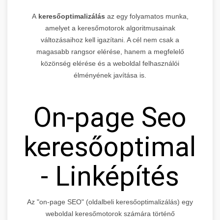
A
keresőoptimalizálás
az egy folyamatos munka,
amelyet a keresőmotorok algoritmusainak
változásaihoz kell igazítani. A cél nem csak a
magasabb rangsor elérése, hanem a megfelelő
közönség elérése és a weboldal felhasználói
élményének javítása is.
On-page Seo
keresőoptimaliz
- Linképítés
Az "on-page SEO" (oldalbeli keresőoptimalizálás) egy
weboldal keresőmotorok számára történő