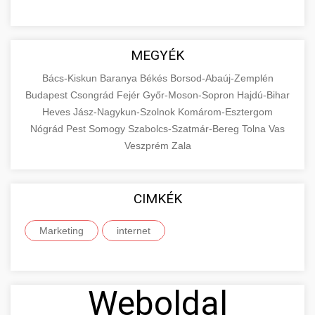
MEGYÉK
Bács-Kiskun
Baranya
Békés
Borsod-Abaúj-Zemplén
Budapest
Csongrád
Fejér
Győr-Moson-Sopron
Hajdú-Bihar
Heves
Jász-Nagykun-Szolnok
Komárom-Esztergom
Nógrád
Pest
Somogy
Szabolcs-Szatmár-Bereg
Tolna
Vas
Veszprém
Zala
CIMKÉK
Marketing
internet
Weboldal