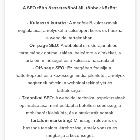
A SEO több összetevőből áll, többek között:
-
Kulcsszó kutatás:
A megfelelő kulcsszavak
megtalálása, amelyeket a célcsoport keres és használ
a weboldal tartalmában.
-
On-page SEO:
A weboldal struktúrájának és
tartalmának optimalizálása, beleértve a címkéket, a
tartalom minőségét és a kulcsszó használatot.
-
Off-page SEO:
Ez magában foglalja a
háttérképzést és a közösségi média jelenlétet, amelyek
segítenek növelni a weboldal tekintélyét és
láthatóságát.
-
Technikai SEO:
A weboldal technikai aspektusainak
optimalizálása, mint például a betöltési sebesség, a
mobilbarát kialakítás, és a strukturált adatok.
-
Tartalom marketing:
Minőségi, releváns és
hasznos tartalom létrehozása, amely vonzza és
megtartja a közönséget.