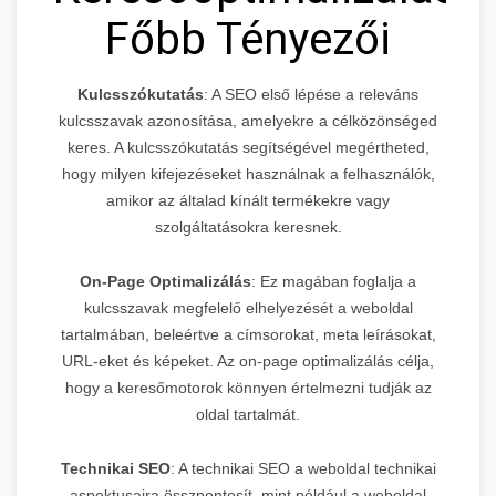
Főbb Tényezői
Kulcsszókutatás
: A SEO első lépése a releváns
kulcsszavak azonosítása, amelyekre a célközönséged
keres. A kulcsszókutatás segítségével megértheted,
hogy milyen kifejezéseket használnak a felhasználók,
amikor az általad kínált termékekre vagy
szolgáltatásokra keresnek.
On-Page Optimalizálás
: Ez magában foglalja a
kulcsszavak megfelelő elhelyezését a weboldal
tartalmában, beleértve a címsorokat, meta leírásokat,
URL-eket és képeket. Az on-page optimalizálás célja,
hogy a keresőmotorok könnyen értelmezni tudják az
oldal tartalmát.
Technikai SEO
: A technikai SEO a weboldal technikai
aspektusaira összpontosít, mint például a weboldal