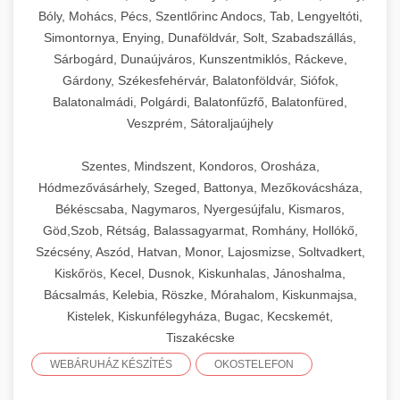
Bóly, Mohács, Pécs, Szentlőrinc Andocs, Tab, Lengyeltóti,
Simontornya, Enying, Dunaföldvár, Solt, Szabadszállás,
Sárbogárd, Dunaújváros, Kunszentmiklós, Ráckeve,
Gárdony, Székesfehérvár, Balatonföldvár, Siófok,
Balatonalmádi, Polgárdi, Balatonfűzfő, Balatonfüred,
Veszprém, Sátoraljaújhely
Szentes, Mindszent, Kondoros, Orosháza,
Hódmezővásárhely, Szeged, Battonya, Mezőkovácsháza,
Békéscsaba, Nagymaros, Nyergesújfalu, Kismaros,
Göd,Szob, Rétság, Balassagyarmat, Romhány, Hollókő,
Szécsény, Aszód, Hatvan, Monor, Lajosmizse, Soltvadkert,
Kiskőrös, Kecel, Dusnok, Kiskunhalas, Jánoshalma,
Bácsalmás, Kelebia, Röszke, Mórahalom, Kiskunmajsa,
Kistelek, Kiskunfélegyháza, Bugac, Kecskemét,
Tiszakécske
WEBÁRUHÁZ KÉSZÍTÉS
OKOSTELEFON