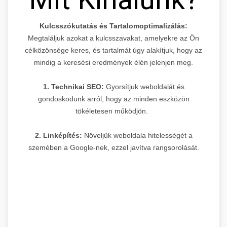
Kulcsszókutatás és Tartalomoptimalizálás:
Megtaláljuk azokat a kulcsszavakat, amelyekre az Ön
célközönsége keres, és tartalmát úgy alakítjuk, hogy az
mindig a keresési eredmények élén jelenjen meg.
1. Technikai SEO:
Gyorsítjuk weboldalát és
gondoskodunk arról, hogy az minden eszközön
tökéletesen működjön.
2. Linképítés:
Növeljük weboldala hitelességét a
szemében a Google-nek, ezzel javítva rangsorolását.