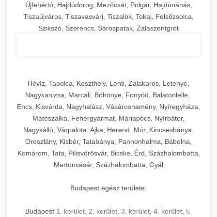
Újfehértó, Hajdúdorog, Mezőcsát, Polgár, Hajdúnánás,
Tiszaújváros, Tiszavasvári, Tiszalök, Tokaj, Felsőzsolca,
Szikszó, Szerencs, Sárospatak, Zalaszentgrót
Hévíz, Tapolca, Keszthely, Lenti, Zalakaros, Letenye,
Nagykanizsa, Marcali, Böhönye, Fonyód, Balatonlelle,
Encs, Kisvárda, Nagyhalász, Vásárosnamény, Nyíregyháza,
Mátészalka, Fehérgyarmat, Máriapócs, Nyírbátor,
Nagykálló, Várpalota, Ajka, Herend, Mór, Kincsesbánya,
Oroszlány, Kisbér, Tatabánya, Pannonhalma, Bábolna,
Komárom, Tata, Pilisvörösvár, Bicske, Érd, Százhalombatta,
Martonvásár, Százhalombatta, Gyál
Budapest egész területe:
Budapest
1. kerület
,
2. kerület
,
3. kerület
,
4. kerület
,
5.