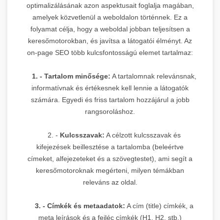
optimalizálásának azon aspektusait foglalja magában,
amelyek közvetlenül a weboldalon történnek. Ez a
folyamat célja, hogy a weboldal jobban teljesítsen a
keresőmotorokban, és javítsa a látogatói élményt. Az
on-page SEO több kulcsfontosságú elemet tartalmaz:
1. - Tartalom minősége:
A tartalomnak relevánsnak,
informatívnak és értékesnek kell lennie a látogatók
számára. Egyedi és friss tartalom hozzájárul a jobb
rangsoroláshoz.
2. -
Kulcsszavak:
A célzott kulcsszavak és
kifejezések beillesztése a tartalomba (beleértve
címeket, alfejezeteket és a szövegtestet), ami segít a
keresőmotoroknak megérteni, milyen témákban
releváns az oldal.
3. - Címkék és metaadatok:
A cím (title) címkék, a
meta leírások és a fejléc címkék (H1, H2, stb.)