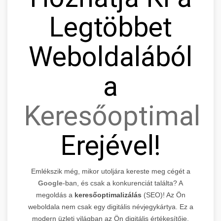
Legtöbbet
Weboldalából
a
Keresőoptimaliz
Erejével!
Emlékszik még, mikor utoljára kereste meg cégét a
Google
-ban, és csak a konkurenciát találta? A
megoldás a
keresőoptimalizálás
(SEO)! Az Ön
weboldala nem csak egy digitális névjegykártya. Ez a
modern üzleti világban az Ön digitális értékesítője,