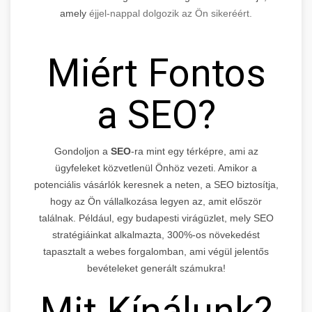
amely
éjjel-nappal dolgozik az Ön sikeréért.
Miért Fontos
a SEO?
Gondoljon a
SEO
-ra mint egy térképre, ami az
ügyfeleket közvetlenül Önhöz vezeti. Amikor a
potenciális vásárlók keresnek a neten, a SEO biztosítja,
hogy az Ön vállalkozása legyen az, amit először
találnak. Például, egy budapesti virágüzlet, mely SEO
stratégiáinkat alkalmazta, 300%-os növekedést
tapasztalt a webes forgalomban, ami végül jelentős
bevételeket generált számukra!
Mit Kínálunk?