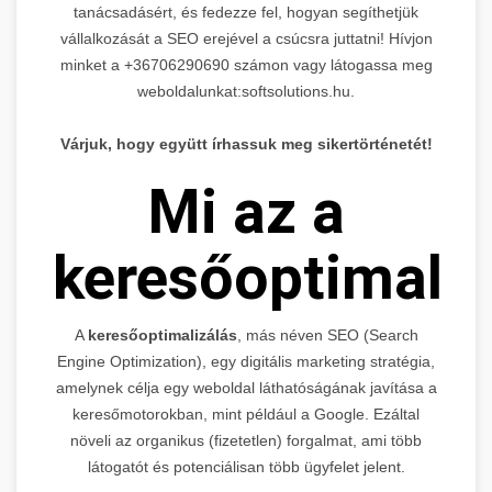
tanácsadásért, és fedezze fel, hogyan segíthetjük
vállalkozását a SEO erejével a csúcsra juttatni! Hívjon
minket a +36706290690 számon vagy látogassa meg
weboldalunkat:softsolutions.hu.
Várjuk, hogy együtt írhassuk meg sikertörténetét!
Mi az a
keresőoptimaliz
A
keresőoptimalizálás
, más néven SEO (Search
Engine Optimization), egy digitális marketing stratégia,
amelynek célja egy weboldal láthatóságának javítása a
keresőmotorokban, mint például a Google. Ezáltal
növeli az organikus (fizetetlen) forgalmat, ami több
látogatót és potenciálisan több ügyfelet jelent.