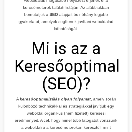
weboldalak magasabb helyezést érjenek el a
keresőmotorok találati listáján. Az alábbiakban
bemutatjuk a
SEO
alapjait és néhány legjobb
gyakorlatot, amelyek segítenek javítani weboldalad
láthatóságát.
Mi is az a
Keresőoptimaliz
(SEO)?
A
keresőoptimalizálás olyan folyamat
, amely során
különböző technikákkal és stratégiákkal javítjuk egy
weboldal organikus (nem fizetett) keresési
eredményeit. A cél, hogy minél több látogatót vonzzunk
a weboldalra a keresőmotorokon keresztül, mint