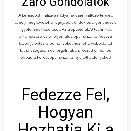
Záró Gondolatok
A keresőoptimalizálás folyamatosan változó terület,
amely megköveteli a legújabb trendek és algoritmusok
figyelemmel kísérését. Az alapvető SEO technikák
alkalmazása és a folyamatos optimalizálás hosszú
távon jelentős eredményeket hozhat a weboldalad
láthatóságában és forgalmában. Kezdd el ma, és
élvezd a keresőoptimalizálás nyújtotta előnyöket!
Fedezze Fel,
Hogyan
Hozhatja Ki a