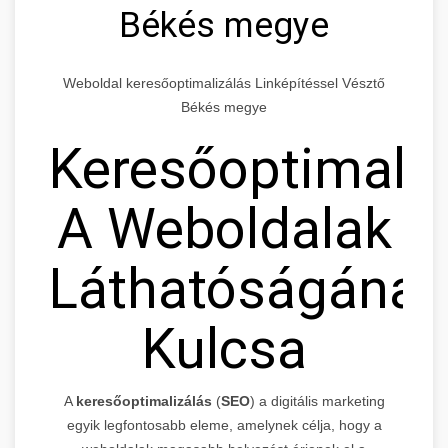
Békés megye
Weboldal keresőoptimalizálás Linképítéssel Vésztő
Békés megye
Keresőoptimaliz
A Weboldalak
Láthatóságának
Kulcsa
A
keresőoptimalizálás
(
SEO
) a digitális marketing
egyik legfontosabb eleme, amelynek célja, hogy a