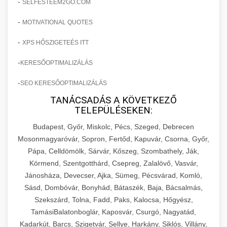
-
SELFESTEEM2GO.COM
-
MOTIVATIONAL QUOTES
-
XPS HŐSZIGETEÉS ITT
-
KERESŐOPTIMALIZÁLÁS
-
SEO KERESŐOPTIMALIZÁLÁS
TANÁCSADÁS A KÖVETKEZŐ
TELEPÜLÉSEKEN:
Budapest, Győr, Miskolc, Pécs, Szeged, Debrecen
Mosonmagyaróvár, Sopron, Fertőd, Kapuvár, Csorna, Győr,
Pápa, Celldömölk, Sárvár, Kőszeg, Szombathely, Ják,
Körmend, Szentgotthárd, Csepreg, Zalalövő, Vasvár,
Jánosháza, Devecser, Ajka, Sümeg, Pécsvárad, Komló,
Sásd, Dombóvár, Bonyhád, Bátaszék, Baja, Bácsalmás,
Szekszárd, Tolna, Fadd, Paks, Kalocsa, Hőgyész,
TamásiBalatonboglár, Kaposvár, Csurgó, Nagyatád,
Kadarkút, Barcs, Szigetvár, Sellye, Harkány, Siklós, Villány,