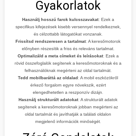
Gyakorlatok
Használj hosszú farok kulcsszavakat
: Ezek a
specifikus kifejezések kisebb versennyel rendelkeznek,
és célzottabb látogatókat vonzanak.
Frissítsd rendszeresen a tartalmat
: A keresőmotorok
előnyben részesítik a friss és releváns tartalmat.
Optimalizáld a meta címeket és leírásokat
: Ezek a
rövid összefoglalók segítenek a keresőmotoroknak és a
felhasználóknak megérteni az oldal tartalmát.
Tedd mobilbaráttá az oldalad
: A mobil eszközökről
érkező forgalom egyre növekszik, ezért
elengedhetetlen a reszponzív dizájn.
Használj strukturált adatokat
: A strukturált adatok
segítenek a keresőmotoroknak jobban megérteni az
oldal tartalmát és javíthatják a találati oldalon
megjelenő információk minőségét.