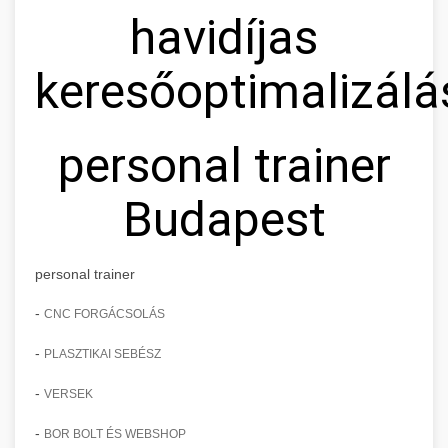
havidíjas
keresőoptimalizálá
personal trainer
Budapest
personal trainer
-
CNC FORGÁCSOLÁS
-
PLASZTIKAI SEBÉSZ
-
VERSEK
-
BOR BOLT ÉS WEBSHOP