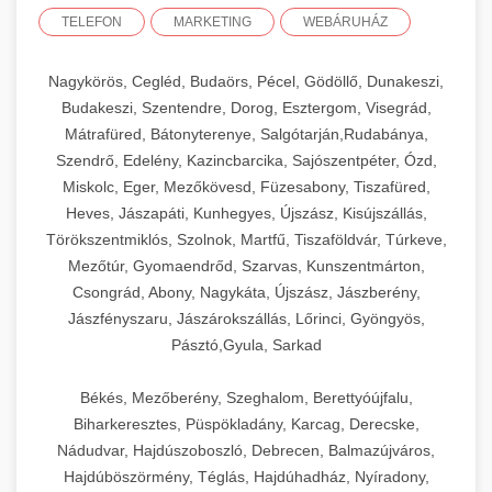
TELEFON
MARKETING
WEBÁRUHÁZ
Nagykörös, Cegléd, Budaörs, Pécel, Gödöllő, Dunakeszi,
Budakeszi, Szentendre, Dorog, Esztergom, Visegrád,
Mátrafüred, Bátonyterenye, Salgótarján,Rudabánya,
Szendrő, Edelény, Kazincbarcika, Sajószentpéter, Ózd,
Miskolc, Eger, Mezőkövesd, Füzesabony, Tiszafüred,
Heves, Jászapáti, Kunhegyes, Újszász, Kisújszállás,
Törökszentmiklós, Szolnok, Martfű, Tiszaföldvár, Túrkeve,
Mezőtúr, Gyomaendrőd, Szarvas, Kunszentmárton,
Csongrád, Abony, Nagykáta, Újszász, Jászberény,
Jászfényszaru, Jászárokszállás, Lőrinci, Gyöngyös,
Pásztó,Gyula, Sarkad
Békés, Mezőberény, Szeghalom, Berettyóújfalu,
Biharkeresztes, Püspökladány, Karcag, Derecske,
Nádudvar, Hajdúszoboszló, Debrecen, Balmazújváros,
Hajdúböszörmény, Téglás, Hajdúhadház, Nyíradony,