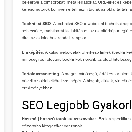
beleértve a címsorokat, meta leírásokat, URL-eket és képek
keresőmotorok könnyen értelmezni tudják az oldal tartalmá
Technikai SEO
: A technikai SEO a weboldal technikai aspe
sebessége, mobilbarát kialakítás és az oldaltérkép meglét
által az oldaladhoz rendelt rangsort.
Linképítés
: A külső weboldalakról érkező linkek (backlinke
minőségi és releváns backlinkek növelik az oldal hiteless
Tartalommarketing
: A magas minőségű, értékes tartalom 
növeli az oldal elkötelezettségét. A blogok, cikkek, videók
eredményekhez.
SEO Legjobb Gyakor
Használj hosszú farok kulcsszavakat
: Ezek a specifikus
célzottabb látogatókat vonzanak.