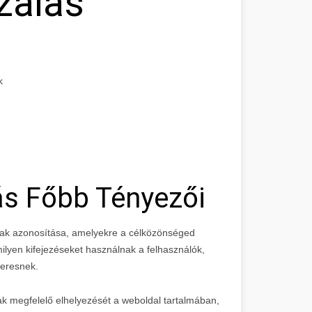
zálás
k
ás Főbb Tényezői
vak azonosítása, amelyekre a célközönséged
ilyen kifejezéseket használnak a felhasználók,
keresnek.
ak megfelelő elhelyezését a weboldal tartalmában,