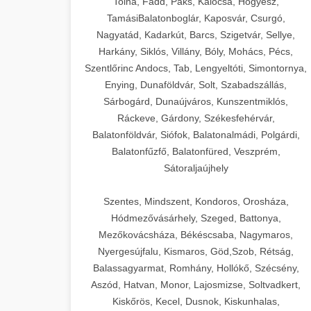
Tolna, Fadd, Paks, Kalocsa, Hőgyész,
TamásiBalatonboglár, Kaposvár, Csurgó,
Nagyatád, Kadarkút, Barcs, Szigetvár, Sellye,
Harkány, Siklós, Villány, Bóly, Mohács, Pécs,
Szentlőrinc Andocs, Tab, Lengyeltóti, Simontornya,
Enying, Dunaföldvár, Solt, Szabadszállás,
Sárbogárd, Dunaújváros, Kunszentmiklós,
Ráckeve, Gárdony, Székesfehérvár,
Balatonföldvár, Siófok, Balatonalmádi, Polgárdi,
Balatonfűzfő, Balatonfüred, Veszprém,
Sátoraljaújhely
Szentes, Mindszent, Kondoros, Orosháza,
Hódmezővásárhely, Szeged, Battonya,
Mezőkovácsháza, Békéscsaba, Nagymaros,
Nyergesújfalu, Kismaros, Göd,Szob, Rétság,
Balassagyarmat, Romhány, Hollókő, Szécsény,
Aszód, Hatvan, Monor, Lajosmizse, Soltvadkert,
Kiskőrös, Kecel, Dusnok, Kiskunhalas,