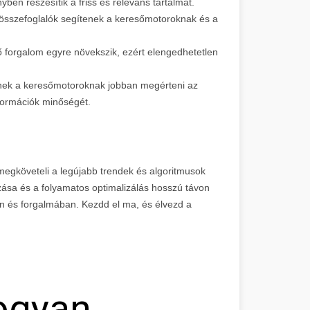
yben részesítik a friss és releváns tartalmat.
 összefoglalók segítenek a keresőmotoroknak és a
ő forgalom egyre növekszik, ezért elengedhetetlen
tenek a keresőmotoroknak jobban megérteni az
információk minőségét.
 megköveteli a legújabb trendek és algoritmusok
zása és a folyamatos optimalizálás hosszú távon
n és forgalmában. Kezdd el ma, és élvezd a
ogyan