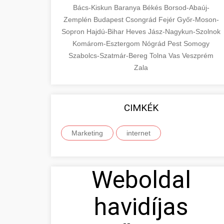
Bács-Kiskun
Baranya
Békés
Borsod-Abaúj-
Zemplén
Budapest
Csongrád
Fejér
Győr-Moson-
Sopron
Hajdú-Bihar
Heves
Jász-Nagykun-Szolnok
Komárom-Esztergom
Nógrád
Pest
Somogy
Szabolcs-Szatmár-Bereg
Tolna
Vas
Veszprém
Zala
CIMKÉK
Marketing
internet
Weboldal
havidíjas