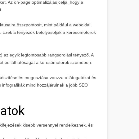
et. Az on-page optimalizálás célja, hogy a
t.
ktusaira összpontosít, mint például a weboldal
e. Ezek a tényezők befolyásolják a keresőmotorok
k) az egyik legfontosabb rangsorolási tényező. A
égét és láthatóságát a keresőmotorok szemében.
készítése és megosztása vonzza a látogatókat és
 és infografikák mind hozzájárulnak a jobb SEO
latok
 kifejezések kisebb versennyel rendelkeznek, és