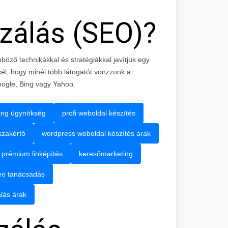
zálás (SEO)?
böző technikákkal és stratégiákkal javítjuk egy
cél, hogy minél több látogatót vonzzunk a
oogle, Bing vagy Yahoo.
ing ügynökség
profi weboldal készítés
szakértő
wordpress weboldal készítés árak
prémium linképítés
keresőmarketing
eo tanácsadás
lás árak