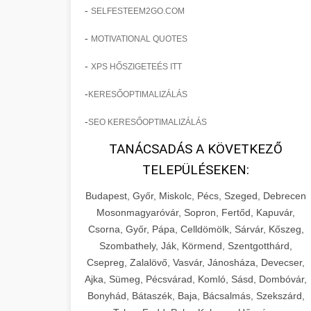
-
SELFESTEEM2GO.COM
-
MOTIVATIONAL QUOTES
-
XPS HŐSZIGETEÉS ITT
-
KERESŐOPTIMALIZÁLÁS
-
SEO KERESŐOPTIMALIZÁLÁS
TANÁCSADÁS A KÖVETKEZŐ
TELEPÜLÉSEKEN:
Budapest, Győr, Miskolc, Pécs, Szeged, Debrecen
Mosonmagyaróvár, Sopron, Fertőd, Kapuvár,
Csorna, Győr, Pápa, Celldömölk, Sárvár, Kőszeg,
Szombathely, Ják, Körmend, Szentgotthárd,
Csepreg, Zalalövő, Vasvár, Jánosháza, Devecser,
Ajka, Sümeg, Pécsvárad, Komló, Sásd, Dombóvár,
Bonyhád, Bátaszék, Baja, Bácsalmás, Szekszárd,