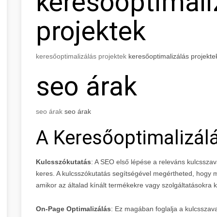
keresőoptimali
projektek
keresőoptimalizálás projektek
keresőoptimalizálás projekte
seo árak
seo árak
seo árak
A Keresőoptimalizál
Kulcsszókutatás
: A SEO első lépése a releváns kulcssza
keres. A kulcsszókutatás segítségével megértheted, hogy m
amikor az általad kínált termékekre vagy szolgáltatásokra 
On-Page Optimalizálás
: Ez magában foglalja a kulcsszav