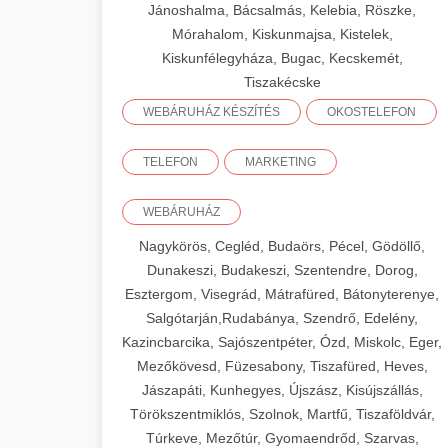
Jánoshalma, Bácsalmás, Kelebia, Röszke,
Mórahalom, Kiskunmajsa, Kistelek,
Kiskunfélegyháza, Bugac, Kecskemét,
Tiszakécske
WEBÁRUHÁZ KÉSZÍTÉS
OKOSTELEFON
TELEFON
MARKETING
WEBÁRUHÁZ
Nagykörös, Cegléd, Budaörs, Pécel, Gödöllő,
Dunakeszi, Budakeszi, Szentendre, Dorog,
Esztergom, Visegrád, Mátrafüred, Bátonyterenye,
Salgótarján,Rudabánya, Szendrő, Edelény,
Kazincbarcika, Sajószentpéter, Ózd, Miskolc, Eger,
Mezőkövesd, Füzesabony, Tiszafüred, Heves,
Jászapáti, Kunhegyes, Újszász, Kisújszállás,
Törökszentmiklós, Szolnok, Martfű, Tiszaföldvár,
Túrkeve, Mezőtúr, Gyomaendrőd, Szarvas,