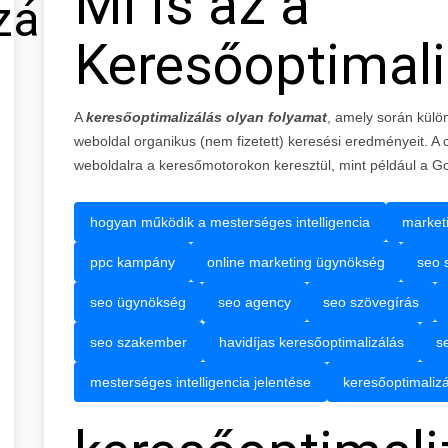
Mi is az a
zálás
Keresőoptimali
A
keresőoptimalizálás olyan folyamat
, amely során külön
weboldal organikus (nem fizetett) keresési eredményeit. A 
weboldalra a keresőmotorokon keresztül, mint például a G
hogyan működik a mesterséges intelligencia
market
ppc kampány
online marketing ügynökség
seo 
seo ügynökség
seo agency
seo szövegírás
seo szakember
havidíjas keresőoptimalizálás
s
mesterséges intelligencia jelentése
keresőoptimalizá