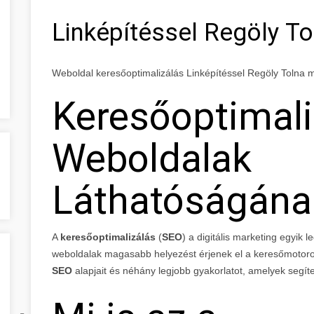
Linképítéssel Regöly T
Weboldal keresőoptimalizálás Linképítéssel Regöly Tolna
Keresőoptimali
Weboldalak
Láthatóságána
A
keresőoptimalizálás
(
SEO
) a digitális marketing egyik
weboldalak magasabb helyezést érjenek el a keresőmotorok 
SEO
alapjait és néhány legjobb gyakorlatot, amelyek segíte