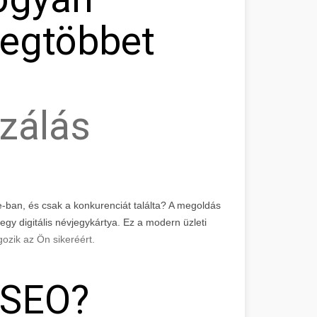
Legtöbbet
a
zálás
e
-ban, és csak a konkurenciát találta? A megoldás
y digitális névjegykártya. Ez a modern üzleti
gozik az Ön sikeréért.
 SEO?