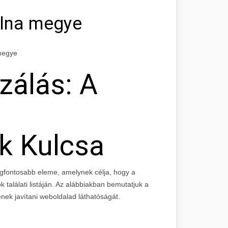
olna megye
 megye
zálás: A
k Kulcsa
 legfontosabb eleme, amelynek célja, hogy a
találati listáján. Az alábbiakban bemutatjuk a
nek javítani weboldalad láthatóságát.