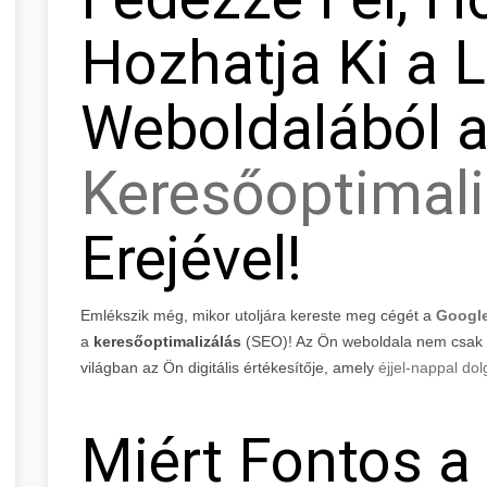
Hozhatja Ki a 
Weboldalából 
Keresőoptimali
Erejével!
Emlékszik még, mikor utoljára kereste meg cégét a
Googl
a
keresőoptimalizálás
(SEO)! Az Ön weboldala nem csak eg
világban az Ön digitális értékesítője, amely
éjjel-nappal dol
Miért Fontos a