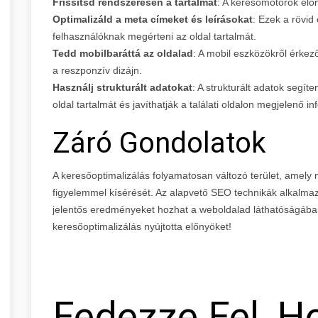
Frissítsd rendszeresen a tartalmat
: A keresőmotorok előn
Optimalizáld a meta címeket és leírásokat
: Ezek a rövid
felhasználóknak megérteni az oldal tartalmát.
Tedd mobilbaráttá az oldalad
: A mobil eszközökről érkez
a reszponzív dizájn.
Használj strukturált adatokat
: A strukturált adatok segí
oldal tartalmát és javíthatják a találati oldalon megjelenő 
Záró Gondolatok
A keresőoptimalizálás folyamatosan változó terület, amely
figyelemmel kísérését. Az alapvető SEO technikák alkalma
jelentős eredményeket hozhat a weboldalad láthatóságába
keresőoptimalizálás nyújtotta előnyöket!
Fedezze Fel, H