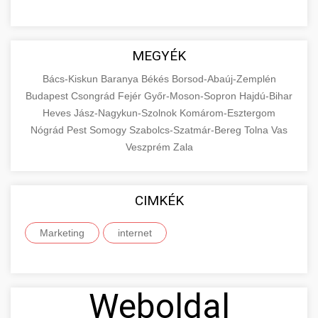
MEGYÉK
Bács-Kiskun
Baranya
Békés
Borsod-Abaúj-Zemplén
Budapest
Csongrád
Fejér
Győr-Moson-Sopron
Hajdú-Bihar
Heves
Jász-Nagykun-Szolnok
Komárom-Esztergom
Nógrád
Pest
Somogy
Szabolcs-Szatmár-Bereg
Tolna
Vas
Veszprém
Zala
CIMKÉK
Marketing
internet
Weboldal