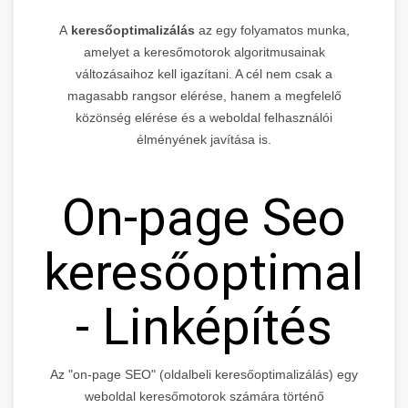
A
keresőoptimalizálás
az egy folyamatos munka,
amelyet a keresőmotorok algoritmusainak
változásaihoz kell igazítani. A cél nem csak a
magasabb rangsor elérése, hanem a megfelelő
közönség elérése és a weboldal felhasználói
élményének javítása is.
On-page Seo
keresőoptimaliz
- Linképítés
Az "on-page SEO" (oldalbeli keresőoptimalizálás) egy
weboldal keresőmotorok számára történő