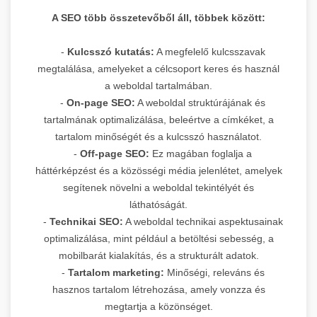
A SEO több összetevőből áll, többek között:
-
Kulcsszó kutatás:
A megfelelő kulcsszavak
megtalálása, amelyeket a célcsoport keres és használ
a weboldal tartalmában.
-
On-page SEO:
A weboldal struktúrájának és
tartalmának optimalizálása, beleértve a címkéket, a
tartalom minőségét és a kulcsszó használatot.
-
Off-page SEO:
Ez magában foglalja a
háttérképzést és a közösségi média jelenlétet, amelyek
segítenek növelni a weboldal tekintélyét és
láthatóságát.
-
Technikai SEO:
A weboldal technikai aspektusainak
optimalizálása, mint például a betöltési sebesség, a
mobilbarát kialakítás, és a strukturált adatok.
-
Tartalom marketing:
Minőségi, releváns és
hasznos tartalom létrehozása, amely vonzza és
megtartja a közönséget.