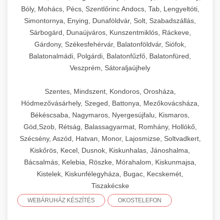
Bóly, Mohács, Pécs, Szentlőrinc Andocs, Tab, Lengyeltóti,
Simontornya, Enying, Dunaföldvár, Solt, Szabadszállás,
Sárbogárd, Dunaújváros, Kunszentmiklós, Ráckeve,
Gárdony, Székesfehérvár, Balatonföldvár, Siófok,
Balatonalmádi, Polgárdi, Balatonfűzfő, Balatonfüred,
Veszprém, Sátoraljaújhely
Szentes, Mindszent, Kondoros, Orosháza,
Hódmezővásárhely, Szeged, Battonya, Mezőkovácsháza,
Békéscsaba, Nagymaros, Nyergesújfalu, Kismaros,
Göd,Szob, Rétság, Balassagyarmat, Romhány, Hollókő,
Szécsény, Aszód, Hatvan, Monor, Lajosmizse, Soltvadkert,
Kiskőrös, Kecel, Dusnok, Kiskunhalas, Jánoshalma,
Bácsalmás, Kelebia, Röszke, Mórahalom, Kiskunmajsa,
Kistelek, Kiskunfélegyháza, Bugac, Kecskemét,
Tiszakécske
WEBÁRUHÁZ KÉSZÍTÉS
OKOSTELEFON