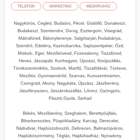
TELEFON
MARKETING
WEBÁRUHÁZ
Nagykörös, Cegléd, Budaörs, Pécel, Gödöllő, Dunakeszi,
Budakeszi, Szentendre, Dorog, Esztergom, Visegrád,
Mátrafüred, Bátonyterenye, Salgótarján,Rudabánya,
Szendrő, Edelény, Kazincbarcika, Sajószentpéter, Ózd,
Miskolc, Eger, Mezőkövesd, Füzesabony, Tiszafüred,
Heves, Jászapáti, Kunhegyes, Újszász, Kisújszállás,
Törökszentmiklós, Szolnok, Martfű, Tiszaföldvár, Túrkeve,
Mezőtúr, Gyomaendrőd, Szarvas, Kunszentmárton,
Csongrád, Abony, Nagykáta, Újszász, Jászberény,
Jászfényszaru, Jászárokszállás, Lőrinci, Gyöngyös,
Pásztó,Gyula, Sarkad
Békés, Mezőberény, Szeghalom, Berettyóújfalu,
Biharkeresztes, Püspökladány, Karcag, Derecske,
Nádudvar, Hajdúszoboszló, Debrecen, Balmazújváros,
Hajdúböszörmény, Téglás, Hajdúhadház, Nyíradony,