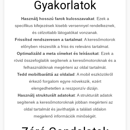
Gyakorlatok
Használj hosszú farok kulcsszavakat
: Ezek a
specifikus kifejezések kisebb versennyel rendelkeznek,
és célzottabb látogatókat vonzanak.
Frissítsd rendszeresen a tartalmat
: A keresőmotorok
előnyben részesítik a friss és releváns tartalmat.
Optimalizáld a meta címeket és leírásokat
: Ezek a
rövid összefoglalók segítenek a keresőmotoroknak és a
felhasználóknak megérteni az oldal tartalmát.
Tedd mobilbaráttá az oldalad
: A mobil eszközökről
érkező forgalom egyre növekszik, ezért
elengedhetetlen a reszponzív dizájn.
Használj strukturált adatokat
: A strukturált adatok
segítenek a keresőmotoroknak jobban megérteni az
oldal tartalmát és javíthatják a találati oldalon
megjelenő információk minőségét.