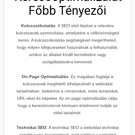
Főbb Tényezői
Kulcsszókutatás
: A SEO első lépése a releváns
kulcsszavak azonosítása, amelyekre a célközönséged
keres. A kulcsszókutatás segítségével megértheted,
hogy milyen kifejezéseket használnak a felhasználók,
amikor az általad kínált termékekre vagy
szolgáltatásokra keresnek.
On-Page Optimalizálás
: Ez magában foglalja a
kulcsszavak megfelelő elhelyezését a weboldal
tartalmában, beleértve a címsorokat, meta leírásokat,
URL-eket és képeket. Az on-page optimalizálás célja,
hogy a keresőmotorok könnyen értelmezni tudják az
oldal tartalmát.
Technikai SEO
: A technikai SEO a weboldal technikai
aspektusaira összpontosít, mint például a weboldal