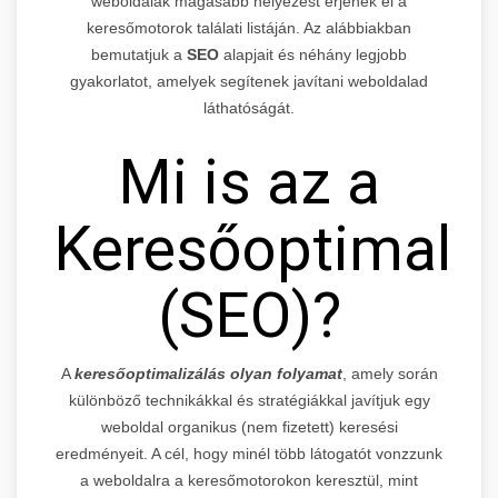
weboldalak magasabb helyezést érjenek el a
keresőmotorok találati listáján. Az alábbiakban
bemutatjuk a
SEO
alapjait és néhány legjobb
gyakorlatot, amelyek segítenek javítani weboldalad
láthatóságát.
Mi is az a
Keresőoptimaliz
(SEO)?
A
keresőoptimalizálás olyan folyamat
, amely során
különböző technikákkal és stratégiákkal javítjuk egy
weboldal organikus (nem fizetett) keresési
eredményeit. A cél, hogy minél több látogatót vonzzunk
a weboldalra a keresőmotorokon keresztül, mint