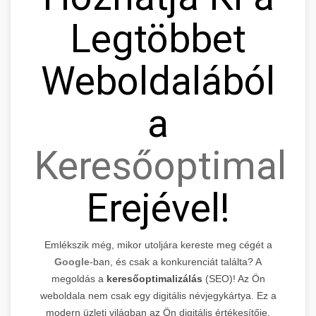
Legtöbbet
Weboldalából
a
Keresőoptimaliz
Erejével!
Emlékszik még, mikor utoljára kereste meg cégét a
Google
-ban, és csak a konkurenciát találta? A
megoldás a
keresőoptimalizálás
(SEO)! Az Ön
weboldala nem csak egy digitális névjegykártya. Ez a
modern üzleti világban az Ön digitális értékesítője,