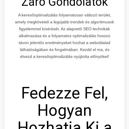
Záró Gondolatok
A keresőoptimalizálás folyamatosan változó terület,
amely megköveteli a legújabb trendek és algoritmusok
figyelemmel kísérését. Az alapvető SEO technikák
alkalmazása és a folyamatos optimalizálás hosszú
távon jelentős eredményeket hozhat a weboldalad
láthatóságában és forgalmában. Kezdd el ma, és
élvezd a keresőoptimalizálás nyújtotta előnyöket!
Fedezze Fel,
Hogyan
Hozhatja Ki a