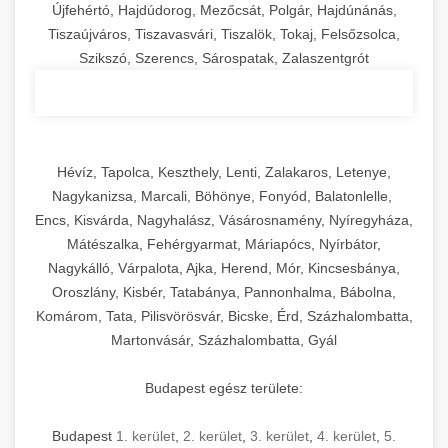
Újfehértó, Hajdúdorog, Mezőcsát, Polgár, Hajdúnánás,
Tiszaújváros, Tiszavasvári, Tiszalök, Tokaj, Felsőzsolca,
Szikszó, Szerencs, Sárospatak, Zalaszentgrót
Hévíz, Tapolca, Keszthely, Lenti, Zalakaros, Letenye,
Nagykanizsa, Marcali, Böhönye, Fonyód, Balatonlelle,
Encs, Kisvárda, Nagyhalász, Vásárosnamény, Nyíregyháza,
Mátészalka, Fehérgyarmat, Máriapócs, Nyírbátor,
Nagykálló, Várpalota, Ajka, Herend, Mór, Kincsesbánya,
Oroszlány, Kisbér, Tatabánya, Pannonhalma, Bábolna,
Komárom, Tata, Pilisvörösvár, Bicske, Érd, Százhalombatta,
Martonvásár, Százhalombatta, Gyál
Budapest egész területe:
Budapest
1. kerület
,
2. kerület
,
3. kerület
,
4. kerület
,
5.