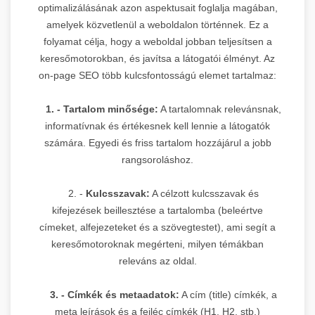
optimalizálásának azon aspektusait foglalja magában,
amelyek közvetlenül a weboldalon történnek. Ez a
folyamat célja, hogy a weboldal jobban teljesítsen a
keresőmotorokban, és javítsa a látogatói élményt. Az
on-page SEO több kulcsfontosságú elemet tartalmaz:
1. - Tartalom minősége:
A tartalomnak relevánsnak,
informatívnak és értékesnek kell lennie a látogatók
számára. Egyedi és friss tartalom hozzájárul a jobb
rangsoroláshoz.
2. -
Kulcsszavak:
A célzott kulcsszavak és
kifejezések beillesztése a tartalomba (beleértve
címeket, alfejezeteket és a szövegtestet), ami segít a
keresőmotoroknak megérteni, milyen témákban
releváns az oldal.
3. - Címkék és metaadatok:
A cím (title) címkék, a
meta leírások és a fejléc címkék (H1, H2, stb.)