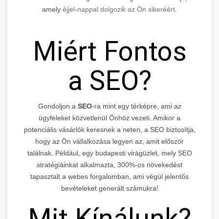
amely
éjjel-nappal dolgozik az Ön sikeréért.
Miért Fontos
a SEO?
Gondoljon a
SEO
-ra mint egy térképre, ami az
ügyfeleket közvetlenül Önhöz vezeti. Amikor a
potenciális vásárlók keresnek a neten, a SEO biztosítja,
hogy az Ön vállalkozása legyen az, amit először
találnak. Például, egy budapesti virágüzlet, mely SEO
stratégiáinkat alkalmazta, 300%-os növekedést
tapasztalt a webes forgalomban, ami végül jelentős
bevételeket generált számukra!
Mit Kínálunk?