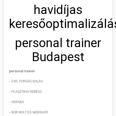
havidíjas
keresőoptimalizálá
personal trainer
Budapest
personal trainer
-
CNC FORGÁCSOLÁS
-
PLASZTIKAI SEBÉSZ
-
VERSEK
-
BOR BOLT ÉS WEBSHOP