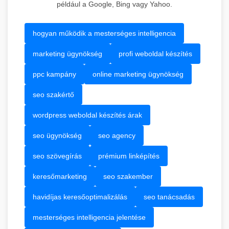
például a Google, Bing vagy Yahoo.
hogyan működik a mesterséges intelligencia
marketing ügynökség
profi weboldal készítés
ppc kampány
online marketing ügynökség
seo szakértő
wordpress weboldal készítés árak
seo ügynökség
seo agency
seo szövegírás
prémium linképítés
keresőmarketing
seo szakember
havidíjas keresőoptimalizálás
seo tanácsadás
mesterséges intelligencia jelentése