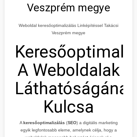
Veszprém megye
Weboldal keresőoptimalizálás Linképítéssel Takácsi
Veszprém megye
Keresőoptimaliz
A Weboldalak
Láthatóságának
Kulcsa
A
keresőoptimalizálás
(
SEO
) a digitális marketing
egyik legfontosabb eleme, amelynek célja, hogy a