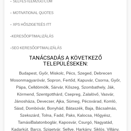
-
SELFESTEEM2GO.COM
-
MOTIVATIONAL QUOTES
-
XPS HŐSZIGETEÉS ITT
-
KERESŐOPTIMALIZÁLÁS
-
SEO KERESŐOPTIMALIZÁLÁS
TANÁCSADÁS A KÖVETKEZŐ
TELEPÜLÉSEKEN:
Budapest, Győr, Miskolc, Pécs, Szeged, Debrecen
Mosonmagyaróvár, Sopron, Fertőd, Kapuvár, Csorna, Győr,
Pápa, Celldömölk, Sárvár, Kőszeg, Szombathely, Ják,
Körmend, Szentgotthárd, Csepreg, Zalalövő, Vasvár,
Jánosháza, Devecser, Ajka, Sümeg, Pécsvárad, Komló,
Sásd, Dombóvár, Bonyhád, Bátaszék, Baja, Bácsalmás,
Szekszárd, Tolna, Fadd, Paks, Kalocsa, Hőgyész,
TamásiBalatonboglár, Kaposvár, Csurgó, Nagyatád,
Kadarkút, Barcs, Szigetvár, Sellye, Harkány, Siklós, Villány,