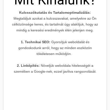
Kulcsszókutatás és Tartalomoptimalizálás:
Megtaláljuk azokat a kulcsszavakat, amelyekre az Ön
célközönsége keres, és tartalmát úgy alakítjuk, hogy az
mindig a keresési eredmények élén jelenjen meg.
1. Technikai SEO:
Gyorsítjuk weboldalát és
gondoskodunk arról, hogy az minden eszközön
tökéletesen működjön.
2. Linképítés:
Növeljük weboldala hitelességét a
szemében a Google-nek, ezzel javítva rangsorolását.