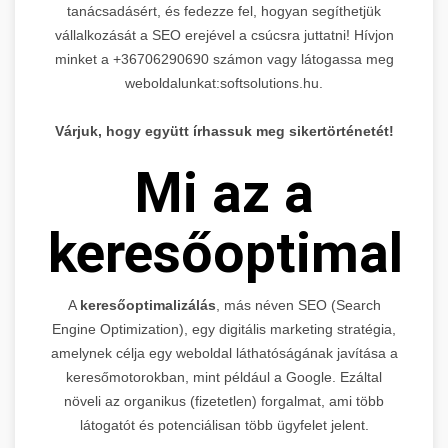
tanácsadásért, és fedezze fel, hogyan segíthetjük
vállalkozását a SEO erejével a csúcsra juttatni! Hívjon
minket a +36706290690 számon vagy látogassa meg
weboldalunkat:softsolutions.hu.
Várjuk, hogy együtt írhassuk meg sikertörténetét!
Mi az a
keresőoptimaliz
A
keresőoptimalizálás
, más néven SEO (Search
Engine Optimization), egy digitális marketing stratégia,
amelynek célja egy weboldal láthatóságának javítása a
keresőmotorokban, mint például a Google. Ezáltal
növeli az organikus (fizetetlen) forgalmat, ami több
látogatót és potenciálisan több ügyfelet jelent.