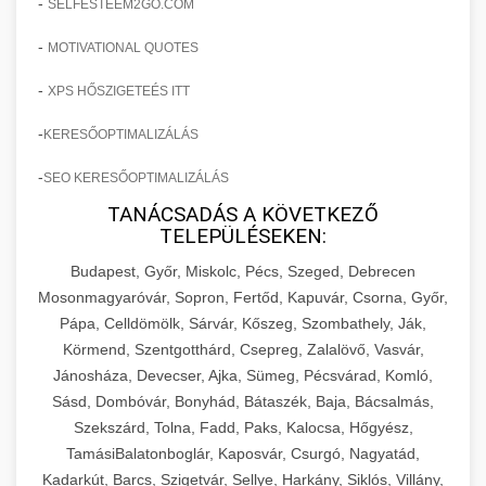
-
SELFESTEEM2GO.COM
-
MOTIVATIONAL QUOTES
-
XPS HŐSZIGETEÉS ITT
-
KERESŐOPTIMALIZÁLÁS
-
SEO KERESŐOPTIMALIZÁLÁS
TANÁCSADÁS A KÖVETKEZŐ
TELEPÜLÉSEKEN:
Budapest, Győr, Miskolc, Pécs, Szeged, Debrecen
Mosonmagyaróvár, Sopron, Fertőd, Kapuvár, Csorna, Győr,
Pápa, Celldömölk, Sárvár, Kőszeg, Szombathely, Ják,
Körmend, Szentgotthárd, Csepreg, Zalalövő, Vasvár,
Jánosháza, Devecser, Ajka, Sümeg, Pécsvárad, Komló,
Sásd, Dombóvár, Bonyhád, Bátaszék, Baja, Bácsalmás,
Szekszárd, Tolna, Fadd, Paks, Kalocsa, Hőgyész,
TamásiBalatonboglár, Kaposvár, Csurgó, Nagyatád,
Kadarkút, Barcs, Szigetvár, Sellye, Harkány, Siklós, Villány,