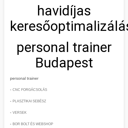
havidíjas
keresőoptimalizálá
personal trainer
Budapest
personal trainer
-
CNC FORGÁCSOLÁS
-
PLASZTIKAI SEBÉSZ
-
VERSEK
-
BOR BOLT ÉS WEBSHOP