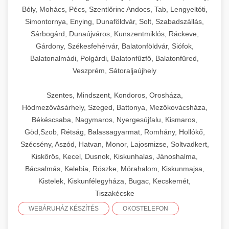
Bóly, Mohács, Pécs, Szentlőrinc Andocs, Tab, Lengyeltóti,
Simontornya, Enying, Dunaföldvár, Solt, Szabadszállás,
Sárbogárd, Dunaújváros, Kunszentmiklós, Ráckeve,
Gárdony, Székesfehérvár, Balatonföldvár, Siófok,
Balatonalmádi, Polgárdi, Balatonfűzfő, Balatonfüred,
Veszprém, Sátoraljaújhely
Szentes, Mindszent, Kondoros, Orosháza,
Hódmezővásárhely, Szeged, Battonya, Mezőkovácsháza,
Békéscsaba, Nagymaros, Nyergesújfalu, Kismaros,
Göd,Szob, Rétság, Balassagyarmat, Romhány, Hollókő,
Szécsény, Aszód, Hatvan, Monor, Lajosmizse, Soltvadkert,
Kiskőrös, Kecel, Dusnok, Kiskunhalas, Jánoshalma,
Bácsalmás, Kelebia, Röszke, Mórahalom, Kiskunmajsa,
Kistelek, Kiskunfélegyháza, Bugac, Kecskemét,
Tiszakécske
WEBÁRUHÁZ KÉSZÍTÉS
OKOSTELEFON