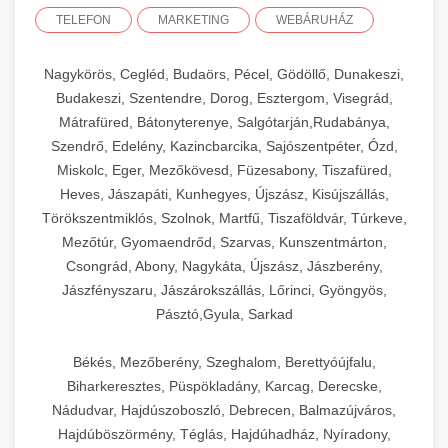
TELEFON
MARKETING
WEBÁRUHÁZ
Nagykörös, Cegléd, Budaörs, Pécel, Gödöllő, Dunakeszi,
Budakeszi, Szentendre, Dorog, Esztergom, Visegrád,
Mátrafüred, Bátonyterenye, Salgótarján,Rudabánya,
Szendrő, Edelény, Kazincbarcika, Sajószentpéter, Ózd,
Miskolc, Eger, Mezőkövesd, Füzesabony, Tiszafüred,
Heves, Jászapáti, Kunhegyes, Újszász, Kisújszállás,
Törökszentmiklós, Szolnok, Martfű, Tiszaföldvár, Túrkeve,
Mezőtúr, Gyomaendrőd, Szarvas, Kunszentmárton,
Csongrád, Abony, Nagykáta, Újszász, Jászberény,
Jászfényszaru, Jászárokszállás, Lőrinci, Gyöngyös,
Pásztó,Gyula, Sarkad
Békés, Mezőberény, Szeghalom, Berettyóújfalu,
Biharkeresztes, Püspökladány, Karcag, Derecske,
Nádudvar, Hajdúszoboszló, Debrecen, Balmazújváros,
Hajdúböszörmény, Téglás, Hajdúhadház, Nyíradony,