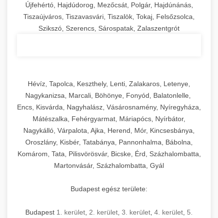
Újfehértó, Hajdúdorog, Mezőcsát, Polgár, Hajdúnánás,
Tiszaújváros, Tiszavasvári, Tiszalök, Tokaj, Felsőzsolca,
Szikszó, Szerencs, Sárospatak, Zalaszentgrót
Hévíz, Tapolca, Keszthely, Lenti, Zalakaros, Letenye,
Nagykanizsa, Marcali, Böhönye, Fonyód, Balatonlelle,
Encs, Kisvárda, Nagyhalász, Vásárosnamény, Nyíregyháza,
Mátészalka, Fehérgyarmat, Máriapócs, Nyírbátor,
Nagykálló, Várpalota, Ajka, Herend, Mór, Kincsesbánya,
Oroszlány, Kisbér, Tatabánya, Pannonhalma, Bábolna,
Komárom, Tata, Pilisvörösvár, Bicske, Érd, Százhalombatta,
Martonvásár, Százhalombatta, Gyál
Budapest egész területe:
Budapest
1. kerület
,
2. kerület
,
3. kerület
,
4. kerület
,
5.