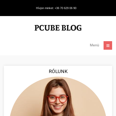
Hívjon minket: +36 70 629 06 90
Menü
RÓLUNK