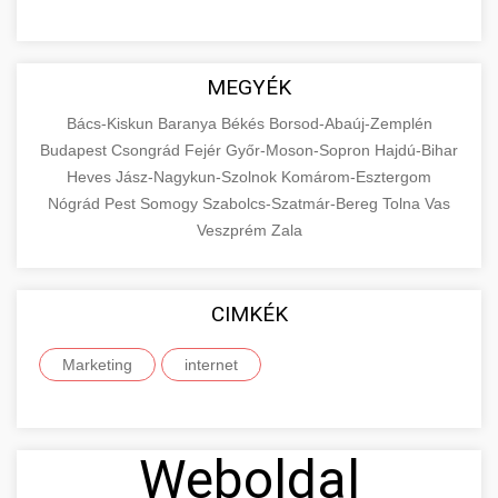
MEGYÉK
Bács-Kiskun
Baranya
Békés
Borsod-Abaúj-Zemplén
Budapest
Csongrád
Fejér
Győr-Moson-Sopron
Hajdú-Bihar
Heves
Jász-Nagykun-Szolnok
Komárom-Esztergom
Nógrád
Pest
Somogy
Szabolcs-Szatmár-Bereg
Tolna
Vas
Veszprém
Zala
CIMKÉK
Marketing
internet
Weboldal