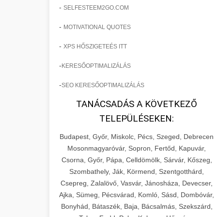
-
SELFESTEEM2GO.COM
-
MOTIVATIONAL QUOTES
-
XPS HŐSZIGETEÉS ITT
-
KERESŐOPTIMALIZÁLÁS
-
SEO KERESŐOPTIMALIZÁLÁS
TANÁCSADÁS A KÖVETKEZŐ
TELEPÜLÉSEKEN:
Budapest, Győr, Miskolc, Pécs, Szeged, Debrecen
Mosonmagyaróvár, Sopron, Fertőd, Kapuvár,
Csorna, Győr, Pápa, Celldömölk, Sárvár, Kőszeg,
Szombathely, Ják, Körmend, Szentgotthárd,
Csepreg, Zalalövő, Vasvár, Jánosháza, Devecser,
Ajka, Sümeg, Pécsvárad, Komló, Sásd, Dombóvár,
Bonyhád, Bátaszék, Baja, Bácsalmás, Szekszárd,