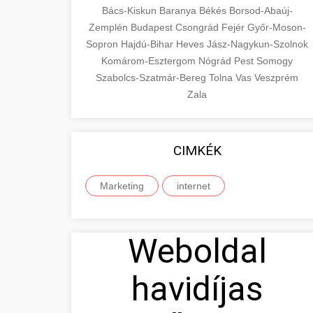
Bács-Kiskun
Baranya
Békés
Borsod-Abaúj-
Zemplén
Budapest
Csongrád
Fejér
Győr-Moson-
Sopron
Hajdú-Bihar
Heves
Jász-Nagykun-Szolnok
Komárom-Esztergom
Nógrád
Pest
Somogy
Szabolcs-Szatmár-Bereg
Tolna
Vas
Veszprém
Zala
CIMKÉK
Marketing
internet
Weboldal
havidíjas