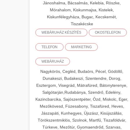
Jánoshalma, Bácsalmás, Kelebia, Röszke,
Mórahalom, Kiskunmajsa, Kistelek,
Kiskunfélegyháza, Bugac, Kecskemét,
Tiszakécske
WEBÁRUHÁZ KÉSZÍTÉS
OKOSTELEFON
TELEFON
MARKETING
WEBÁRUHÁZ
Nagykörös, Cegléd, Budaörs, Pécel, Gödöllő,
Dunakeszi, Budakeszi, Szentendre, Dorog,
Esztergom, Visegrád, Mátrafüred, Bátonyterenye,
Salgótarján,Rudabánya, Szendrő, Edelény,
Kazincbarcika, Sajószentpéter, Ózd, Miskolc, Eger,
Mezőkövesd, Füzesabony, Tiszafüred, Heves,
Jászapáti, Kunhegyes, Újszász, Kisújszállás,
Törökszentmiklós, Szolnok, Martfű, Tiszaföldvár,
Túrkeve, Mezőtúr, Gyomaendrőd, Szarvas,