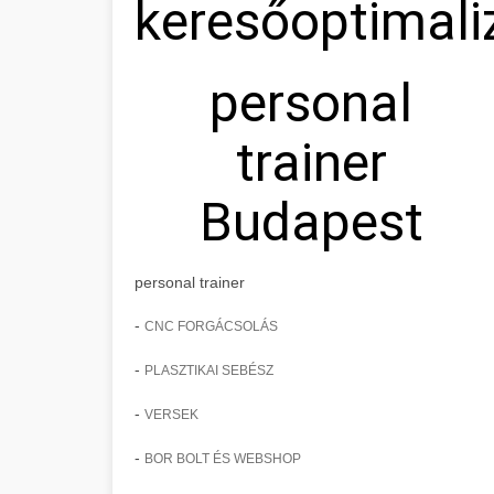
keresőoptimali
personal
trainer
Budapest
personal trainer
-
CNC FORGÁCSOLÁS
-
PLASZTIKAI SEBÉSZ
-
VERSEK
-
BOR BOLT ÉS WEBSHOP