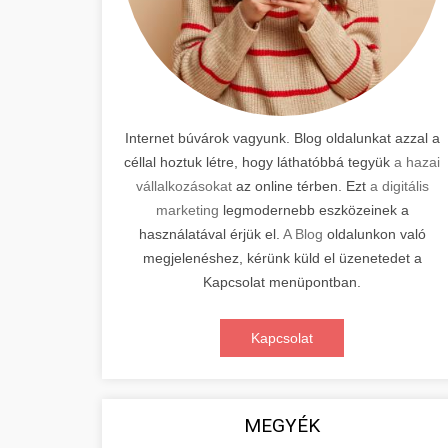
Internet búvárok vagyunk. Blog oldalunkat azzal a
céllal hoztuk létre, hogy láthatóbbá tegyük
a hazai
vállalkozásokat
az online térben. Ezt
a digitális
marketing
legmodernebb eszközeinek a
használatával érjük el.
A Blog
oldalunkon való
megjelenéshez, kérünk küld el üzenetedet a
Kapcsolat menüpontban.
Kapcsolat
MEGYÉK