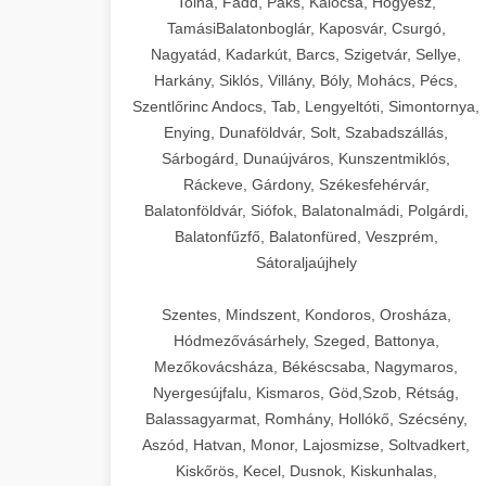
Tolna, Fadd, Paks, Kalocsa, Hőgyész,
TamásiBalatonboglár, Kaposvár, Csurgó,
Nagyatád, Kadarkút, Barcs, Szigetvár, Sellye,
Harkány, Siklós, Villány, Bóly, Mohács, Pécs,
Szentlőrinc Andocs, Tab, Lengyeltóti, Simontornya,
Enying, Dunaföldvár, Solt, Szabadszállás,
Sárbogárd, Dunaújváros, Kunszentmiklós,
Ráckeve, Gárdony, Székesfehérvár,
Balatonföldvár, Siófok, Balatonalmádi, Polgárdi,
Balatonfűzfő, Balatonfüred, Veszprém,
Sátoraljaújhely
Szentes, Mindszent, Kondoros, Orosháza,
Hódmezővásárhely, Szeged, Battonya,
Mezőkovácsháza, Békéscsaba, Nagymaros,
Nyergesújfalu, Kismaros, Göd,Szob, Rétság,
Balassagyarmat, Romhány, Hollókő, Szécsény,
Aszód, Hatvan, Monor, Lajosmizse, Soltvadkert,
Kiskőrös, Kecel, Dusnok, Kiskunhalas,