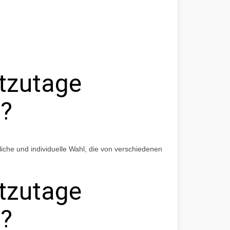
utzutage
n?
liche und individuelle Wahl, die von verschiedenen
utzutage
n?