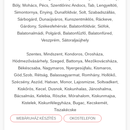
Bóly, Mohács, Pécs, Szentlőrinc Andocs, Tab, Lengyeltóti,
Simontornya, Enying, Dunaföldvár, Solt, Szabadszállás,
Sárbogárd, Dunaújváros, Kunszentmiklós, Ráckeve,
Gárdony, Székesfehérvár, Balatonföldvár, Siófok,
Balatonalmádi, Polgárdi, Balatonfűzfő, Balatonfüred,
Veszprém, Sátoraljaújhely
Szentes, Mindszent, Kondoros, Orosháza,
Hódmezővásárhely, Szeged, Battonya, Mezőkovácsháza,
Békéscsaba, Nagymaros, Nyergesújfalu, Kismaros,
Göd,Szob, Rétság, Balassagyarmat, Romhány, Hollókő,
Szécsény, Aszód, Hatvan, Monor, Lajosmizse, Soltvadkert,
Kiskőrös, Kecel, Dusnok, Kiskunhalas, Jánoshalma,
Bácsalmás, Kelebia, Röszke, Mórahalom, Kiskunmajsa,
Kistelek, Kiskunfélegyháza, Bugac, Kecskemét,
Tiszakécske
WEBÁRUHÁZ KÉSZÍTÉS
OKOSTELEFON