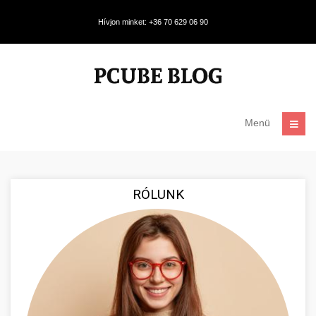
Hívjon minket: +36 70 629 06 90
Menü
RÓLUNK