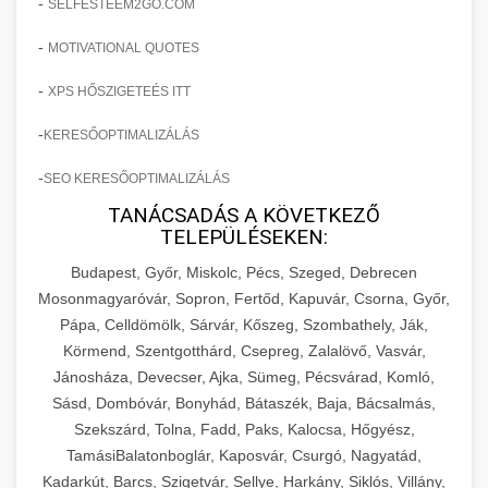
-
SELFESTEEM2GO.COM
-
MOTIVATIONAL QUOTES
-
XPS HŐSZIGETEÉS ITT
-
KERESŐOPTIMALIZÁLÁS
-
SEO KERESŐOPTIMALIZÁLÁS
TANÁCSADÁS A KÖVETKEZŐ
TELEPÜLÉSEKEN:
Budapest, Győr, Miskolc, Pécs, Szeged, Debrecen
Mosonmagyaróvár, Sopron, Fertőd, Kapuvár, Csorna, Győr,
Pápa, Celldömölk, Sárvár, Kőszeg, Szombathely, Ják,
Körmend, Szentgotthárd, Csepreg, Zalalövő, Vasvár,
Jánosháza, Devecser, Ajka, Sümeg, Pécsvárad, Komló,
Sásd, Dombóvár, Bonyhád, Bátaszék, Baja, Bácsalmás,
Szekszárd, Tolna, Fadd, Paks, Kalocsa, Hőgyész,
TamásiBalatonboglár, Kaposvár, Csurgó, Nagyatád,
Kadarkút, Barcs, Szigetvár, Sellye, Harkány, Siklós, Villány,