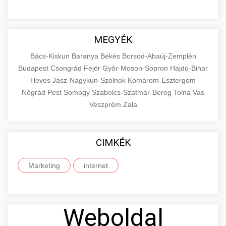
MEGYÉK
Bács-Kiskun
Baranya
Békés
Borsod-Abaúj-Zemplén
Budapest
Csongrád
Fejér
Győr-Moson-Sopron
Hajdú-Bihar
Heves
Jász-Nagykun-Szolnok
Komárom-Esztergom
Nógrád
Pest
Somogy
Szabolcs-Szatmár-Bereg
Tolna
Vas
Veszprém
Zala
CIMKÉK
Marketing
internet
Weboldal