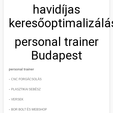
havidíjas
keresőoptimalizálá
personal trainer
Budapest
personal trainer
-
CNC FORGÁCSOLÁS
-
PLASZTIKAI SEBÉSZ
-
VERSEK
-
BOR BOLT ÉS WEBSHOP