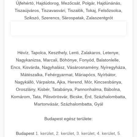
Újfehértó, Hajdúdorog, Mezőcsát, Polgár, Hajdúnánás,
Tiszaújváros, Tiszavasvári, Tiszalök, Tokaj, Felsőzsolca,
Szikszó, Szerencs, Sárospatak, Zalaszentgrót
Hévíz, Tapolca, Keszthely, Lenti, Zalakaros, Letenye,
Nagykanizsa, Marcali, Böhönye, Fonyód, Balatonlelle,
Encs, Kisvárda, Nagyhalász, Vásárosnamény, Nyíregyháza,
Mátészalka, Fehérgyarmat, Máriapócs, Nyírbátor,
Nagykálló, Várpalota, Ajka, Herend, Mór, Kincsesbánya,
Oroszlány, Kisbér, Tatabánya, Pannonhalma, Bábolna,
Komárom, Tata, Pilisvörösvár, Bicske, Érd, Százhalombatta,
Martonvásár, Százhalombatta, Gyál
Budapest egész területe:
Budapest
1. kerület
,
2. kerület
,
3. kerület
,
4. kerület
,
5.