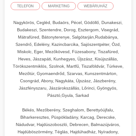
TELEFON
MARKETING
WEBÁRUHÁZ
Nagykörös, Cegléd, Budaörs, Pécel, Gödöllő, Dunakeszi,
Budakeszi, Szentendre, Dorog, Esztergom, Visegrád,
Mátrafüred, Bátonyterenye, Salgótarján,Rudabánya,
Szendrő, Edelény, Kazincbarcika, Sajószentpéter, Ózd,
Miskolc, Eger, Mezőkövesd, Füzesabony, Tiszafüred,
Heves, Jászapáti, Kunhegyes, Újszász, Kisújszállás,
Törökszentmiklós, Szolnok, Martfű, Tiszaföldvár, Túrkeve,
Mezőtúr, Gyomaendrőd, Szarvas, Kunszentmárton,
Csongrád, Abony, Nagykáta, Újszász, Jászberény,
Jászfényszaru, Jászárokszállás, Lőrinci, Gyöngyös,
Pásztó,Gyula, Sarkad
Békés, Mezőberény, Szeghalom, Berettyóújfalu,
Biharkeresztes, Püspökladány, Karcag, Derecske,
Nádudvar, Hajdúszoboszló, Debrecen, Balmazújváros,
Hajdúböszörmény, Téglás, Hajdúhadház, Nyíradony,