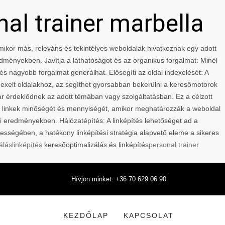
nal trainer marbella
 Amikor más, releváns és tekintélyes weboldalak hivatkoznak egy adott
edményekben. Javítja a láthatóságot és az organikus forgalmat: Minél
és nagyobb forgalmat generálhat. Elősegíti az oldal indexelését: A
ndexelt oldalakhoz, az segíthet gyorsabban bekerülni a keresőmotorok
ár érdeklődnek az adott témában vagy szolgáltatásban. Ez a célzott
 a linkek minőségét és mennyiségét, amikor meghatározzák a weboldal
sési eredményekben. Hálózatépítés: A linképítés lehetőséget ad a
ességében, a hatékony linképítési stratégia alapvető eleme a sikeres
álás
linképítés
keresőoptimalizálás és linképítés
personal trainer
Hívjon minket: +36 70 629 06 90
KEZDŐLAP
KAPCSOLAT