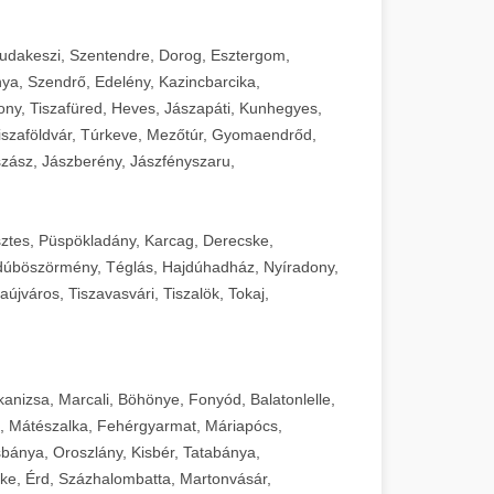
Budakeszi, Szentendre, Dorog, Esztergom,
ya, Szendrő, Edelény, Kazincbarcika,
ny, Tiszafüred, Heves, Jászapáti, Kunhegyes,
 Tiszaföldvár, Túrkeve, Mezőtúr, Gyomaendrőd,
zász, Jászberény, Jászfényszaru,
sztes, Püspökladány, Karcag, Derecske,
dúböszörmény, Téglás, Hajdúhadház, Nyíradony,
újváros, Tiszavasvári, Tiszalök, Tokaj,
kanizsa, Marcali, Böhönye, Fonyód, Balatonlelle,
, Mátészalka, Fehérgyarmat, Máriapócs,
sbánya, Oroszlány, Kisbér, Tatabánya,
ke, Érd, Százhalombatta, Martonvásár,