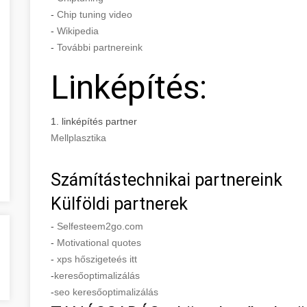
-
Chip tuning video
-
Wikipedia
-
További partnereink
Linképítés:
1. linképítés partner
Mellplasztika
Számítástechnikai partnereink
Külföldi partnerek
-
Selfesteem2go.com
-
Motivational quotes
-
xps hőszigeteés itt
-
keresőoptimalizálás
-
seo keresőoptimalizálás