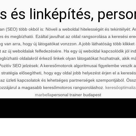
 és linképítés, perso
an (SEO) több okból is: Növeli a weboldal hitelességét és tekintélyét:
kes és megbízható. Ezáltal javulhat az oldal rangsorolása a keresési er
 van arra, hogy új látogatókat vonzzon. A jobb láthatóság több klikket 
 az új weboldalak felfedezésére. Ha egy új weboldal kapcsolódik jól i
egbízható oldalakról érkező linkek olyan látogatókat hozhatnak, akik m
ozitív SEO jelzések: A keresőmotorok algoritmusai figyelembe veszik
i stratégia elősegítheti, hogy egy oldal jobb helyezést érjen el a kere
 az üzleti kapcsolatok és lehetséges partnerségek szempontjából. Össz
és hozzájárul a magasabb keresőmotoros rangsoroláshoz.
keresőoptimaliz
marbella
personal trainer budapest