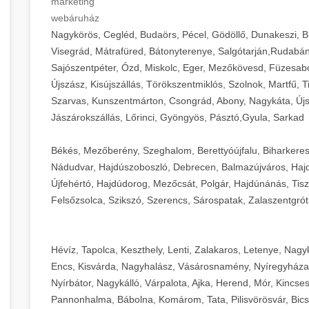
marketing
webáruház
Nagykörös, Cegléd, Budaörs, Pécel, Gödöllő, Dunakeszi, 
Visegrád, Mátrafüred, Bátonyterenye, Salgótarján,Rudabán
Sajószentpéter, Ózd, Miskolc, Eger, Mezőkövesd, Füzesabo
Újszász, Kisújszállás, Törökszentmiklós, Szolnok, Martfű,
Szarvas, Kunszentmárton, Csongrád, Abony, Nagykáta, Újs
Jászárokszállás, Lőrinci, Gyöngyös, Pásztó,Gyula, Sarkad
Békés, Mezőberény, Szeghalom, Berettyóújfalu, Biharkere
Nádudvar, Hajdúszoboszló, Debrecen, Balmazújváros, Haj
Újfehértó, Hajdúdorog, Mezőcsát, Polgár, Hajdúnánás, Tisza
Felsőzsolca, Szikszó, Szerencs, Sárospatak, Zalaszentgrót
Hévíz, Tapolca, Keszthely, Lenti, Zalakaros, Letenye, Nagy
Encs, Kisvárda, Nagyhalász, Vásárosnamény, Nyíregyháza
Nyírbátor, Nagykálló, Várpalota, Ajka, Herend, Mór, Kincse
Pannonhalma, Bábolna, Komárom, Tata, Pilisvörösvár, Bics