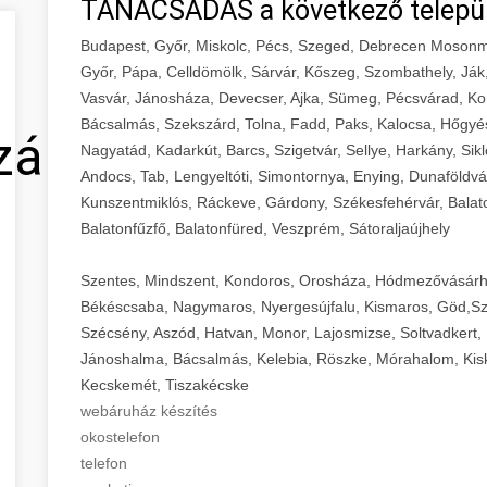
TANÁCSADÁS a következő telepü
Budapest, Győr, Miskolc, Pécs, Szeged, Debrecen Mosonm
Győr, Pápa, Celldömölk, Sárvár, Kőszeg, Szombathely, Ják
Vasvár, Jánosháza, Devecser, Ajka, Sümeg, Pécsvárad, Ko
Bácsalmás, Szekszárd, Tolna, Fadd, Paks, Kalocsa, Hőgyé
zálás
Nagyatád, Kadarkút, Barcs, Szigetvár, Sellye, Harkány, Sikl
Andocs, Tab, Lengyeltóti, Simontornya, Enying, Dunaföldvá
Kunszentmiklós, Ráckeve, Gárdony, Székesfehérvár, Balaton
Balatonfűzfő, Balatonfüred, Veszprém, Sátoraljaújhely
Szentes, Mindszent, Kondoros, Orosháza, Hódmezővásárh
Békéscsaba, Nagymaros, Nyergesújfalu, Kismaros, Göd,Sz
Szécsény, Aszód, Hatvan, Monor, Lajosmizse, Soltvadkert, 
Jánoshalma, Bácsalmás, Kelebia, Röszke, Mórahalom, Kisk
Kecskemét, Tiszakécske
webáruház készítés
okostelefon
telefon