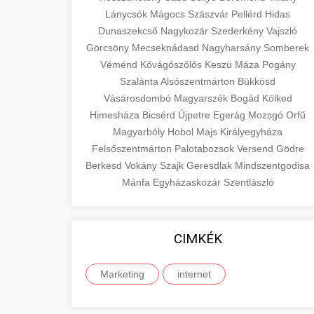
Lánycsók
Mágocs
Szászvár
Pellérd
Hidas
Dunaszekcső
Nagykozár
Szederkény
Vajszló
Görcsöny
Mecseknádasd
Nagyharsány
Somberek
Véménd
Kővágószőlős
Keszü
Máza
Pogány
Szalánta
Alsószentmárton
Bükkösd
Vásárosdombó
Magyarszék
Bogád
Kölked
Himesháza
Bicsérd
Újpetre
Egerág
Mozsgó
Orfű
Magyarbóly
Hobol
Majs
Királyegyháza
Felsőszentmárton
Palotabozsok
Versend
Gödre
Berkesd
Vokány
Szajk
Geresdlak
Mindszentgodisa
Mánfa
Egyházaskozár
Szentlászló
CIMKÉK
Marketing
internet