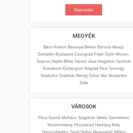
Kapcsolat
MEGYÉK
Bács-Kiskun
Baranya
Békés
Borsod-Abaúj-
Zemplén
Budapest
Csongrád
Fejér
Győr-Moson-
Sopron
Hajdú-Bihar
Heves
Jász-Nagykun-Szolnok
Komárom-Esztergom
Nógrád
Pest
Somogy
Szabolcs-Szatmár-Bereg
Tolna
Vas
Veszprém
Zala
VÁROSOK
Pécs
Komló
Mohács
Szigetvár
Siklós
Szentlőrinc
Kozármisleny
Pécsvárad
Harkány
Bóly
Hosszúhetény
Sásd
Sellye
Beremend
Villány