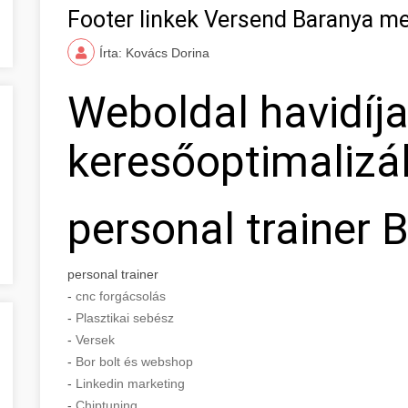
Footer linkek Versend Baranya m
Írta: Kovács Dorina
Weboldal havidíj
keresőoptimalizá
personal trainer 
personal trainer
-
cnc forgácsolás
-
Plasztikai sebész
-
Versek
-
Bor bolt és webshop
-
Linkedin marketing
-
Chiptuning