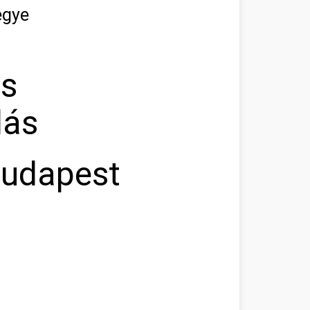
egye
as
lás
Budapest