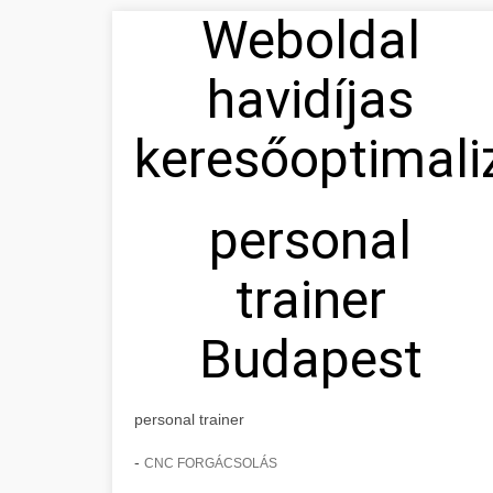
Weboldal
havidíjas
keresőoptimali
personal
trainer
Budapest
personal trainer
-
CNC FORGÁCSOLÁS