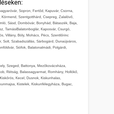
léseken:
agyaróvár, Sopron, Fertőd, Kapuvár, Csorna,
, Körmend, Szentgotthárd, Csepreg, Zalalövő,
mló, Sásd, Dombóvár, Bonyhád, Bátaszék, Baja,
sz, TamásiBalatonboglár, Kaposvár, Csurgó,
ós, Villány, Bóly, Mohács, Pécs, Szentlőrinc
r, Solt, Szabadszállás, Sárbogárd, Dunaújváros,
földvár, Siófok, Balatonalmádi, Polgárdi,
ely, Szeged, Battonya, Mezőkovácsháza,
ob, Rétság, Balassagyarmat, Romhány, Hollókő,
Kiskőrös, Kecel, Dusnok, Kiskunhalas,
unmajsa, Kistelek, Kiskunfélegyháza, Bugac,