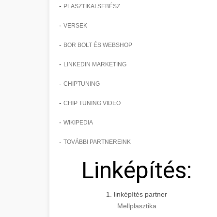
-
PLASZTIKAI SEBÉSZ
-
VERSEK
-
BOR BOLT ÉS WEBSHOP
-
LINKEDIN MARKETING
-
CHIPTUNING
-
CHIP TUNING VIDEO
-
WIKIPEDIA
-
TOVÁBBI PARTNEREINK
Linképítés:
1. linképítés partner
Mellplasztika