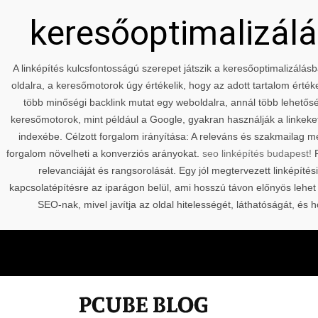
keresőoptimalizálás
A linképítés kulcsfontosságú szerepet játszik a keresőoptimalizálásb
oldalra, a keresőmotorok úgy értékelik, hogy az adott tartalom érté
több minőségi backlink mutat egy weboldalra, annál több lehetőség
keresőmotorok, mint például a Google, gyakran használják a linkeket
indexébe. Célzott forgalom irányítása: A releváns és szakmailag m
forgalom növelheti a konverziós arányokat.
seo linképítés budapest!
P
relevanciáját és rangsorolását. Egy jól megtervezett linképítés
kapcsolatépítésre az iparágon belül, ami hosszú távon előnyös lehet
SEO-nak, mivel javítja az oldal hitelességét, láthatóságát, 