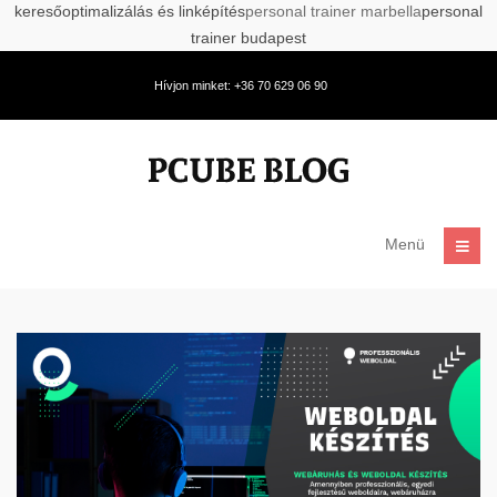
keresőoptimalizálás és linképítés
personal trainer marbella
personal
trainer budapest
Hívjon minket: +36 70 629 06 90
Menü