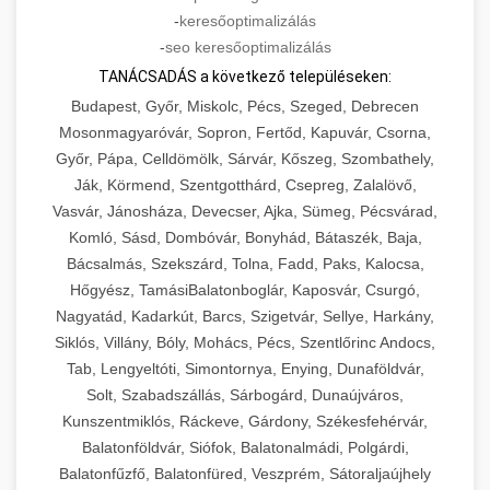
-
keresőoptimalizálás
-
seo keresőoptimalizálás
TANÁCSADÁS a következő településeken:
Budapest, Győr, Miskolc, Pécs, Szeged, Debrecen
Mosonmagyaróvár, Sopron, Fertőd, Kapuvár, Csorna,
Győr, Pápa, Celldömölk, Sárvár, Kőszeg, Szombathely,
Ják, Körmend, Szentgotthárd, Csepreg, Zalalövő,
Vasvár, Jánosháza, Devecser, Ajka, Sümeg, Pécsvárad,
Komló, Sásd, Dombóvár, Bonyhád, Bátaszék, Baja,
Bácsalmás, Szekszárd, Tolna, Fadd, Paks, Kalocsa,
Hőgyész, TamásiBalatonboglár, Kaposvár, Csurgó,
Nagyatád, Kadarkút, Barcs, Szigetvár, Sellye, Harkány,
Siklós, Villány, Bóly, Mohács, Pécs, Szentlőrinc Andocs,
Tab, Lengyeltóti, Simontornya, Enying, Dunaföldvár,
Solt, Szabadszállás, Sárbogárd, Dunaújváros,
Kunszentmiklós, Ráckeve, Gárdony, Székesfehérvár,
Balatonföldvár, Siófok, Balatonalmádi, Polgárdi,
Balatonfűzfő, Balatonfüred, Veszprém, Sátoraljaújhely