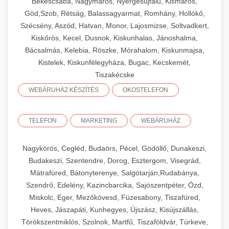
Békéscsaba, Nagymaros, Nyergesújfalu, Kismaros,
Göd,Szob, Rétság, Balassagyarmat, Romhány, Hollókő,
Szécsény, Aszód, Hatvan, Monor, Lajosmizse, Soltvadkert,
Kiskőrös, Kecel, Dusnok, Kiskunhalas, Jánoshalma,
Bácsalmás, Kelebia, Röszke, Mórahalom, Kiskunmajsa,
Kistelek, Kiskunfélegyháza, Bugac, Kecskemét,
Tiszakécske
WEBÁRUHÁZ KÉSZÍTÉS
OKOSTELEFON
TELEFON
MARKETING
WEBÁRUHÁZ
Nagykörös, Cegléd, Budaörs, Pécel, Gödöllő, Dunakeszi,
Budakeszi, Szentendre, Dorog, Esztergom, Visegrád,
Mátrafüred, Bátonyterenye, Salgótarján,Rudabánya,
Szendrő, Edelény, Kazincbarcika, Sajószentpéter, Ózd,
Miskolc, Eger, Mezőkövesd, Füzesabony, Tiszafüred,
Heves, Jászapáti, Kunhegyes, Újszász, Kisújszállás,
Törökszentmiklós, Szolnok, Martfű, Tiszaföldvár, Túrkeve,