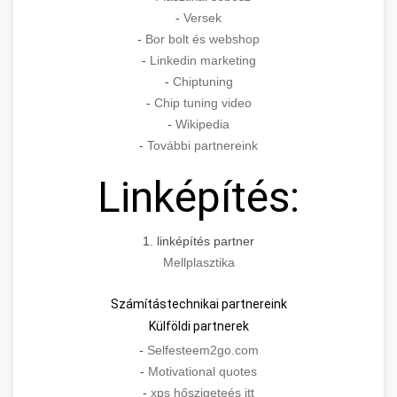
-
Versek
-
Bor bolt és webshop
-
Linkedin marketing
-
Chiptuning
-
Chip tuning video
-
Wikipedia
-
További partnereink
Linképítés:
1. linképítés partner
Mellplasztika
Számítástechnikai partnereink
Külföldi partnerek
-
Selfesteem2go.com
-
Motivational quotes
-
xps hőszigeteés itt