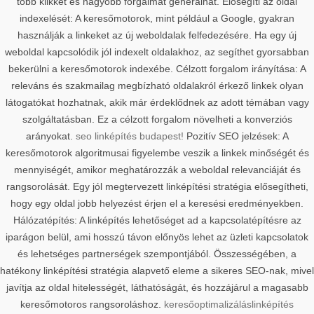
több klikket és nagyobb forgalmat generálhat. Elősegíti az oldal
indexelését: A keresőmotorok, mint például a Google, gyakran
használják a linkeket az új weboldalak felfedezésére. Ha egy új
weboldal kapcsolódik jól indexelt oldalakhoz, az segíthet gyorsabban
bekerülni a keresőmotorok indexébe. Célzott forgalom irányítása: A
releváns és szakmailag megbízható oldalakról érkező linkek olyan
látogatókat hozhatnak, akik már érdeklődnek az adott témában vagy
szolgáltatásban. Ez a célzott forgalom növelheti a konverziós
arányokat.
seo linképítés budapest!
Pozitív SEO jelzések: A
keresőmotorok algoritmusai figyelembe veszik a linkek minőségét és
mennyiségét, amikor meghatározzák a weboldal relevanciáját és
rangsorolását. Egy jól megtervezett linképítési stratégia elősegítheti,
hogy egy oldal jobb helyezést érjen el a keresési eredményekben.
Hálózatépítés: A linképítés lehetőséget ad a kapcsolatépítésre az
iparágon belül, ami hosszú távon előnyös lehet az üzleti kapcsolatok
és lehetséges partnerségek szempontjából. Összességében, a
hatékony linképítési stratégia alapvető eleme a sikeres SEO-nak, mivel
javítja az oldal hitelességét, láthatóságát, és hozzájárul a magasabb
keresőmotoros rangsoroláshoz.
keresőoptimalizálás
linképítés