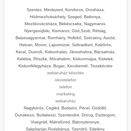
Szentes, Mindszent, Kondoros, Orosháza,
Hódmezővásárhely, Szeged, Battonya,
Mezőkovácsháza, Békéscsaba, Nagymaros,
Nyergesújfalu, Kismaros, Göd,Szob, Rétság,
Balassagyarmat, Romhány, Hollókő, Szécsény, Aszód,
Hatvan, Monor, Lajosmizse, Soltvadkert, Kiskőrös,
Kecel, Dusnok, Kiskunhalas, Jánoshalma, Bácsalmás,
Kelebia, Röszke, Mórahalom, Kiskunmajsa, Kistelek,
Kiskunfélegyháza, Bugac, Kecskemét, Tiszakécske
webáruház készítés
okostelefon
telefon
marketing
webáruház
Nagykörös, Cegléd, Budaörs, Pécel, Gödöllő,
Dunakeszi, Budakeszi, Szentendre, Dorog, Esztergom,
Visegrád, Mátrafüred, Bátonyterenye,
Salgótarján,Rudabánya, Szendrő, Edelény,