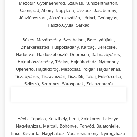
Mezőtúr, Gyomaendrőd, Szarvas, Kunszentmárton,
Csongrád, Abony, Nagykáta, Újszász, Jászberény,
Jászfényszaru, Jászárokszállás, Lőrinci, Gyöngyös,
Pásztó,Gyula, Sarkad
Békés, Mezőberény, Szeghalom, Berettyóújfalu,
Biharkeresztes, Püspökladány, Karcag, Derecske,
Nádudvar, Hajdúszoboszló, Debrecen, Balmazújváros,
Hajdúböszörmény, Téglás, Hajdúhadház, Nyíradony,
Újfehértó, Hajdúdorog, Mezőcsát, Polgár, Hajdúnánás,
Tiszaújváros, Tiszavasvári, Tiszalök, Tokaj, Felsőzsolca,
Szikszó, Szerencs, Sárospatak, Zalaszentgrót
Hévíz, Tapolca, Keszthely, Lenti, Zalakaros, Letenye,
Nagykanizsa, Marcali, Böhönye, Fonyód, Balatonlelle,
Encs, Kisvárda, Nagyhalász, Vásárosnamény, Nyíregyháza,