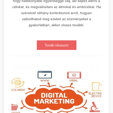
hogy hatékonyabb egyéniséggé válj, aki képes elérni a
célokat, és megvalósítani az álmokat és ambíciókat. Ha
szeretnél néhány konkrétumot arról, hogyan
valósíthatod meg ezeket az eszményeket a
gyakorlatban, akkor olvass tovább.
Továb olvasom