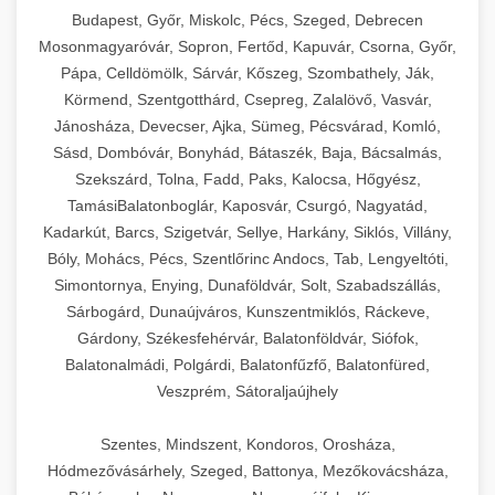
Budapest, Győr, Miskolc, Pécs, Szeged, Debrecen
Mosonmagyaróvár, Sopron, Fertőd, Kapuvár, Csorna, Győr,
Pápa, Celldömölk, Sárvár, Kőszeg, Szombathely, Ják,
Körmend, Szentgotthárd, Csepreg, Zalalövő, Vasvár,
Jánosháza, Devecser, Ajka, Sümeg, Pécsvárad, Komló,
Sásd, Dombóvár, Bonyhád, Bátaszék, Baja, Bácsalmás,
Szekszárd, Tolna, Fadd, Paks, Kalocsa, Hőgyész,
TamásiBalatonboglár, Kaposvár, Csurgó, Nagyatád,
Kadarkút, Barcs, Szigetvár, Sellye, Harkány, Siklós, Villány,
Bóly, Mohács, Pécs, Szentlőrinc Andocs, Tab, Lengyeltóti,
Simontornya, Enying, Dunaföldvár, Solt, Szabadszállás,
Sárbogárd, Dunaújváros, Kunszentmiklós, Ráckeve,
Gárdony, Székesfehérvár, Balatonföldvár, Siófok,
Balatonalmádi, Polgárdi, Balatonfűzfő, Balatonfüred,
Veszprém, Sátoraljaújhely
Szentes, Mindszent, Kondoros, Orosháza,
Hódmezővásárhely, Szeged, Battonya, Mezőkovácsháza,