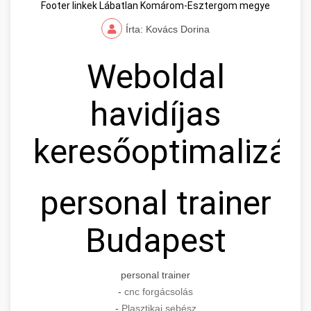
Footer linkek Lábatlan Komárom-Esztergom megye
Írta: Kovács Dorina
Weboldal
havidíjas
keresőoptimalizál
personal trainer
Budapest
personal trainer
-
cnc forgácsolás
-
Plasztikai sebész