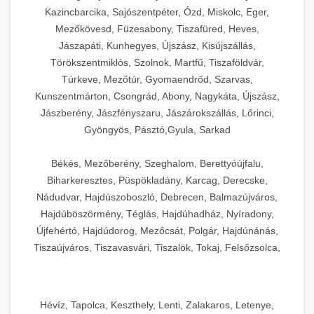
Kazincbarcika, Sajószentpéter, Ózd, Miskolc, Eger,
Mezőkövesd, Füzesabony, Tiszafüred, Heves,
Jászapáti, Kunhegyes, Újszász, Kisújszállás,
Törökszentmiklós, Szolnok, Martfű, Tiszaföldvár,
Túrkeve, Mezőtúr, Gyomaendrőd, Szarvas,
Kunszentmárton, Csongrád, Abony, Nagykáta, Újszász,
Jászberény, Jászfényszaru, Jászárokszállás, Lőrinci,
Gyöngyös, Pásztó,Gyula, Sarkad
Békés, Mezőberény, Szeghalom, Berettyóújfalu,
Biharkeresztes, Püspökladány, Karcag, Derecske,
Nádudvar, Hajdúszoboszló, Debrecen, Balmazújváros,
Hajdúböszörmény, Téglás, Hajdúhadház, Nyíradony,
Újfehértó, Hajdúdorog, Mezőcsát, Polgár, Hajdúnánás,
Tiszaújváros, Tiszavasvári, Tiszalök, Tokaj, Felsőzsolca,
Szikszó, Szerencs, Sárospatak, Zalaszentgrót
Hévíz, Tapolca, Keszthely, Lenti, Zalakaros, Letenye,