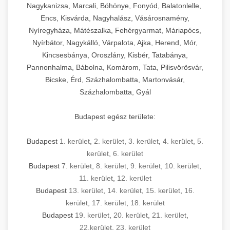
Nagykanizsa, Marcali, Böhönye, Fonyód, Balatonlelle,
Encs, Kisvárda, Nagyhalász, Vásárosnamény,
Nyíregyháza, Mátészalka, Fehérgyarmat, Máriapócs,
Nyírbátor, Nagykálló, Várpalota, Ajka, Herend, Mór,
Kincsesbánya, Oroszlány, Kisbér, Tatabánya,
Pannonhalma, Bábolna, Komárom, Tata, Pilisvörösvár,
Bicske, Érd, Százhalombatta, Martonvásár,
Százhalombatta, Gyál
Budapest egész területe:
Budapest
1. kerület
,
2. kerület
,
3. kerület
,
4. kerület
,
5.
kerület
,
6. kerület
Budapest
7. kerület
,
8. kerület
,
9. kerület
,
10. kerület
,
11. kerület
,
12. kerület
Budapest
13. kerület
,
14. kerület
,
15. kerület
,
16.
kerület
,
17. kerület
,
18. kerület
Budapest
19. kerület
,
20. kerület
,
21. kerület
,
22.kerület
,
23. kerület