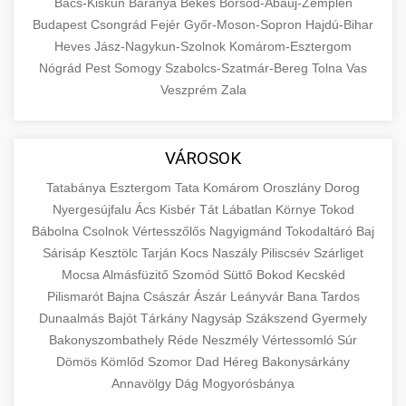
Bács-Kiskun
Baranya
Békés
Borsod-Abaúj-Zemplén
Budapest
Csongrád
Fejér
Győr-Moson-Sopron
Hajdú-Bihar
Heves
Jász-Nagykun-Szolnok
Komárom-Esztergom
Nógrád
Pest
Somogy
Szabolcs-Szatmár-Bereg
Tolna
Vas
Veszprém
Zala
VÁROSOK
Tatabánya
Esztergom
Tata
Komárom
Oroszlány
Dorog
Nyergesújfalu
Ács
Kisbér
Tát
Lábatlan
Környe
Tokod
Bábolna
Csolnok
Vértesszőlős
Nagyigmánd
Tokodaltáró
Baj
Sárisáp
Kesztölc
Tarján
Kocs
Naszály
Piliscsév
Szárliget
Mocsa
Almásfüzitő
Szomód
Süttő
Bokod
Kecskéd
Pilismarót
Bajna
Császár
Ászár
Leányvár
Bana
Tardos
Dunaalmás
Bajót
Tárkány
Nagysáp
Szákszend
Gyermely
Bakonyszombathely
Réde
Neszmély
Vértessomló
Súr
Dömös
Kömlőd
Szomor
Dad
Héreg
Bakonysárkány
Annavölgy
Dág
Mogyorósbánya