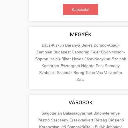
Kapcsolat
MEGYÉK
Bács-Kiskun
Baranya
Békés
Borsod-Abaúj-
Zemplén
Budapest
Csongrád
Fejér
Győr-Moson-
Sopron
Hajdú-Bihar
Heves
Jász-Nagykun-Szolnok
Komárom-Esztergom
Nógrád
Pest
Somogy
Szabolcs-Szatmár-Bereg
Tolna
Vas
Veszprém
Zala
VÁROSOK
Salgótarján
Balassagyarmat
Bátonyterenye
Pásztó
Szécsény
Érsekvadkert
Rétság
Diósjenő
Karancslapujtő
Somoskőújfalu
Buják
Jobbágyi