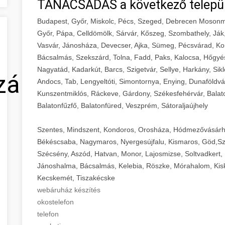
TANÁCSADÁS a következő telepü
Budapest, Győr, Miskolc, Pécs, Szeged, Debrecen Mosonm
Győr, Pápa, Celldömölk, Sárvár, Kőszeg, Szombathely, Ják
Vasvár, Jánosháza, Devecser, Ajka, Sümeg, Pécsvárad, Ko
Bácsalmás, Szekszárd, Tolna, Fadd, Paks, Kalocsa, Hőgyé
Nagyatád, Kadarkút, Barcs, Szigetvár, Sellye, Harkány, Sikl
zálás
Andocs, Tab, Lengyeltóti, Simontornya, Enying, Dunaföldvá
Kunszentmiklós, Ráckeve, Gárdony, Székesfehérvár, Balaton
Balatonfűzfő, Balatonfüred, Veszprém, Sátoraljaújhely
Szentes, Mindszent, Kondoros, Orosháza, Hódmezővásárh
Békéscsaba, Nagymaros, Nyergesújfalu, Kismaros, Göd,Sz
Szécsény, Aszód, Hatvan, Monor, Lajosmizse, Soltvadkert, 
Jánoshalma, Bácsalmás, Kelebia, Röszke, Mórahalom, Kisk
Kecskemét, Tiszakécske
webáruház készítés
okostelefon
telefon