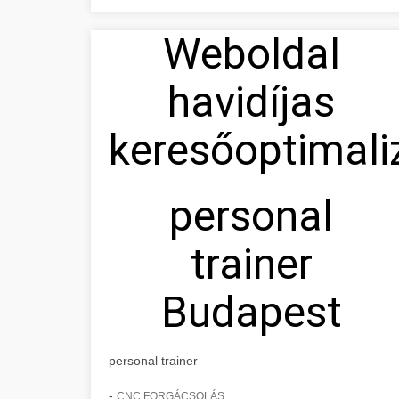
Weboldal
havidíjas
keresőoptimali
personal
trainer
Budapest
personal trainer
-
CNC FORGÁCSOLÁS