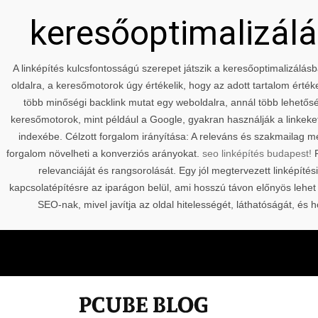
keresőoptimalizálás
A linképítés kulcsfontosságú szerepet játszik a keresőoptimalizálásb
oldalra, a keresőmotorok úgy értékelik, hogy az adott tartalom érté
több minőségi backlink mutat egy weboldalra, annál több lehetőség
keresőmotorok, mint például a Google, gyakran használják a linkeket
indexébe. Célzott forgalom irányítása: A releváns és szakmailag m
forgalom növelheti a konverziós arányokat.
seo linképítés budapest!
P
relevanciáját és rangsorolását. Egy jól megtervezett linképítés
kapcsolatépítésre az iparágon belül, ami hosszú távon előnyös lehet
SEO-nak, mivel javítja az oldal hitelességét, láthatóságát, 