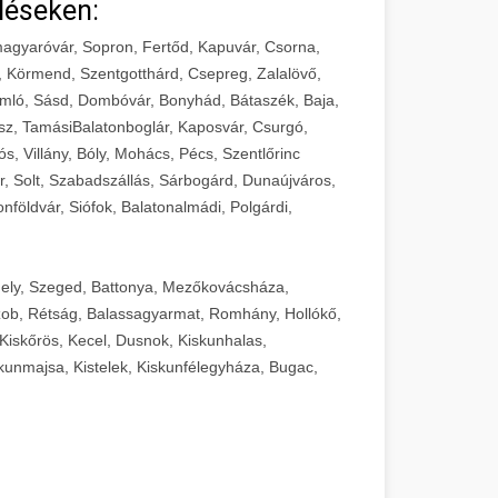
léseken:
agyaróvár, Sopron, Fertőd, Kapuvár, Csorna,
, Körmend, Szentgotthárd, Csepreg, Zalalövő,
mló, Sásd, Dombóvár, Bonyhád, Bátaszék, Baja,
sz, TamásiBalatonboglár, Kaposvár, Csurgó,
ós, Villány, Bóly, Mohács, Pécs, Szentlőrinc
r, Solt, Szabadszállás, Sárbogárd, Dunaújváros,
földvár, Siófok, Balatonalmádi, Polgárdi,
ely, Szeged, Battonya, Mezőkovácsháza,
ob, Rétság, Balassagyarmat, Romhány, Hollókő,
Kiskőrös, Kecel, Dusnok, Kiskunhalas,
unmajsa, Kistelek, Kiskunfélegyháza, Bugac,