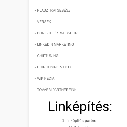
-
PLASZTIKAI SEBÉSZ
-
VERSEK
-
BOR BOLT ÉS WEBSHOP
-
LINKEDIN MARKETING
-
CHIPTUNING
-
CHIP TUNING VIDEO
-
WIKIPEDIA
-
TOVÁBBI PARTNEREINK
Linképítés:
1. linképítés partner