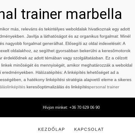
nal trainer marbella
 Amikor más, releváns és tekintélyes weboldalak hivatkoznak egy adott
edményekben. Javítja a láthatóságot és az organikus forgalmat: Minél
és nagyobb forgalmat generálhat. Elősegíti az oldal indexelését: A
ndexelt oldalakhoz, az segíthet gyorsabban bekerülni a keresőmotorok
ár érdeklődnek az adott témában vagy szolgáltatásban. Ez a célzott
 a linkek minőségét és mennyiségét, amikor meghatározzák a weboldal
sési eredményekben. Hálózatépítés: A linképítés lehetőséget ad a
ességében, a hatékony linképítési stratégia alapvető eleme a sikeres
álás
linképítés
keresőoptimalizálás és linképítés
personal trainer
Hívjon minket: +36 70 629 06 90
KEZDŐLAP
KAPCSOLAT