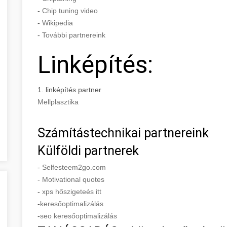
-
Chip tuning video
-
Wikipedia
-
További partnereink
Linképítés:
1. linképítés partner
Mellplasztika
Számítástechnikai partnereink
Külföldi partnerek
-
Selfesteem2go.com
-
Motivational quotes
-
xps hőszigeteés itt
-
keresőoptimalizálás
-
seo keresőoptimalizálás