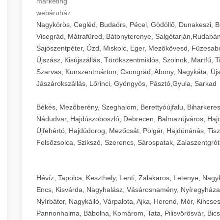
marketing
webáruház
Nagykörös, Cegléd, Budaörs, Pécel, Gödöllő, Dunakeszi, 
Visegrád, Mátrafüred, Bátonyterenye, Salgótarján,Rudabán
Sajószentpéter, Ózd, Miskolc, Eger, Mezőkövesd, Füzesabo
Újszász, Kisújszállás, Törökszentmiklós, Szolnok, Martfű,
Szarvas, Kunszentmárton, Csongrád, Abony, Nagykáta, Újs
Jászárokszállás, Lőrinci, Gyöngyös, Pásztó,Gyula, Sarkad
Békés, Mezőberény, Szeghalom, Berettyóújfalu, Biharkere
Nádudvar, Hajdúszoboszló, Debrecen, Balmazújváros, Haj
Újfehértó, Hajdúdorog, Mezőcsát, Polgár, Hajdúnánás, Tisza
Felsőzsolca, Szikszó, Szerencs, Sárospatak, Zalaszentgrót
Hévíz, Tapolca, Keszthely, Lenti, Zalakaros, Letenye, Nagy
Encs, Kisvárda, Nagyhalász, Vásárosnamény, Nyíregyháza
Nyírbátor, Nagykálló, Várpalota, Ajka, Herend, Mór, Kincse
Pannonhalma, Bábolna, Komárom, Tata, Pilisvörösvár, Bics