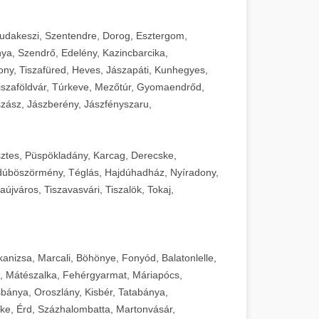
Budakeszi, Szentendre, Dorog, Esztergom,
ya, Szendrő, Edelény, Kazincbarcika,
ny, Tiszafüred, Heves, Jászapáti, Kunhegyes,
 Tiszaföldvár, Túrkeve, Mezőtúr, Gyomaendrőd,
zász, Jászberény, Jászfényszaru,
sztes, Püspökladány, Karcag, Derecske,
dúböszörmény, Téglás, Hajdúhadház, Nyíradony,
újváros, Tiszavasvári, Tiszalök, Tokaj,
kanizsa, Marcali, Böhönye, Fonyód, Balatonlelle,
, Mátészalka, Fehérgyarmat, Máriapócs,
sbánya, Oroszlány, Kisbér, Tatabánya,
ke, Érd, Százhalombatta, Martonvásár,