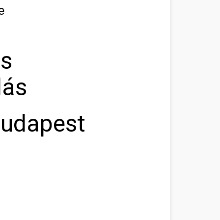
e
as
lás
Budapest