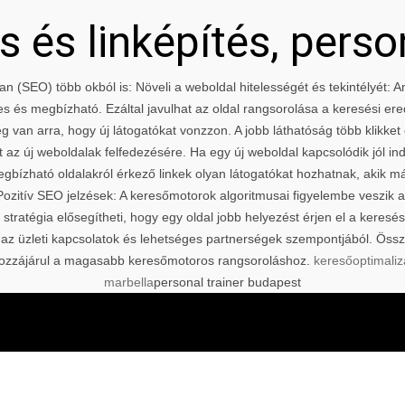
 és linképítés, perso
an (SEO) több okból is: Növeli a weboldal hitelességét és tekintélyét:
kes és megbízható. Ezáltal javulhat az oldal rangsorolása a keresési er
 van arra, hogy új látogatókat vonzzon. A jobb láthatóság több klikket 
 az új weboldalak felfedezésére. Ha egy új weboldal kapcsolódik jól i
egbízható oldalakról érkező linkek olyan látogatókat hozhatnak, akik m
ozitív SEO jelzések: A keresőmotorok algoritmusai figyelembe veszik
i stratégia elősegítheti, hogy egy oldal jobb helyezést érjen el a kere
 az üzleti kapcsolatok és lehetséges partnerségek szempontjából. Össz
és hozzájárul a magasabb keresőmotoros rangsoroláshoz.
keresőoptimaliz
marbella
personal trainer budapest