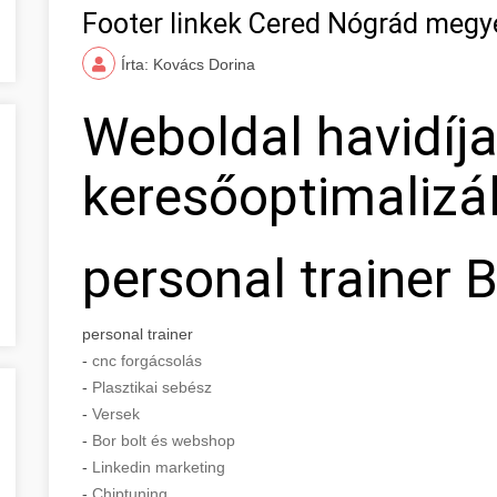
Footer linkek Cered Nógrád megy
Írta: Kovács Dorina
Weboldal havidíj
keresőoptimalizá
personal trainer 
personal trainer
-
cnc forgácsolás
-
Plasztikai sebész
-
Versek
-
Bor bolt és webshop
-
Linkedin marketing
-
Chiptuning