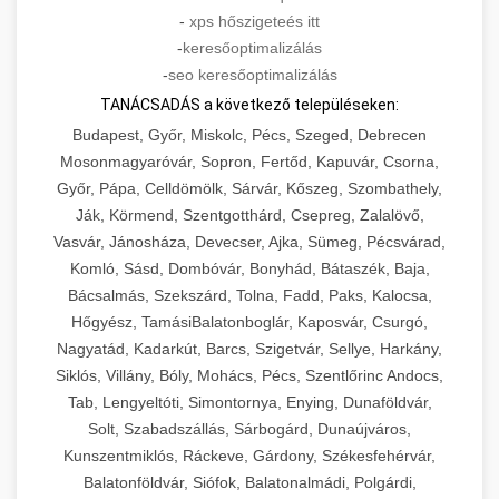
-
xps hőszigeteés itt
-
keresőoptimalizálás
-
seo keresőoptimalizálás
TANÁCSADÁS a következő településeken:
Budapest, Győr, Miskolc, Pécs, Szeged, Debrecen
Mosonmagyaróvár, Sopron, Fertőd, Kapuvár, Csorna,
Győr, Pápa, Celldömölk, Sárvár, Kőszeg, Szombathely,
Ják, Körmend, Szentgotthárd, Csepreg, Zalalövő,
Vasvár, Jánosháza, Devecser, Ajka, Sümeg, Pécsvárad,
Komló, Sásd, Dombóvár, Bonyhád, Bátaszék, Baja,
Bácsalmás, Szekszárd, Tolna, Fadd, Paks, Kalocsa,
Hőgyész, TamásiBalatonboglár, Kaposvár, Csurgó,
Nagyatád, Kadarkút, Barcs, Szigetvár, Sellye, Harkány,
Siklós, Villány, Bóly, Mohács, Pécs, Szentlőrinc Andocs,
Tab, Lengyeltóti, Simontornya, Enying, Dunaföldvár,
Solt, Szabadszállás, Sárbogárd, Dunaújváros,
Kunszentmiklós, Ráckeve, Gárdony, Székesfehérvár,
Balatonföldvár, Siófok, Balatonalmádi, Polgárdi,