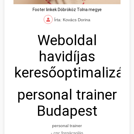
Footer linkek Döbrököz Tolna megye
Írta: Kovács Dorina
Weboldal
havidíjas
keresőoptimalizál
personal trainer
Budapest
personal trainer
-
cnc forgácsolás