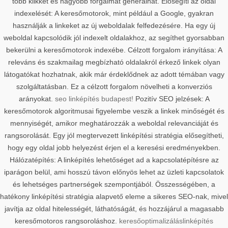
több klikket és nagyobb forgalmat generálhat. Elősegíti az oldal
indexelését: A keresőmotorok, mint például a Google, gyakran
használják a linkeket az új weboldalak felfedezésére. Ha egy új
weboldal kapcsolódik jól indexelt oldalakhoz, az segíthet gyorsabban
bekerülni a keresőmotorok indexébe. Célzott forgalom irányítása: A
releváns és szakmailag megbízható oldalakról érkező linkek olyan
látogatókat hozhatnak, akik már érdeklődnek az adott témában vagy
szolgáltatásban. Ez a célzott forgalom növelheti a konverziós
arányokat.
seo linképítés budapest!
Pozitív SEO jelzések: A
keresőmotorok algoritmusai figyelembe veszik a linkek minőségét és
mennyiségét, amikor meghatározzák a weboldal relevanciáját és
rangsorolását. Egy jól megtervezett linképítési stratégia elősegítheti,
hogy egy oldal jobb helyezést érjen el a keresési eredményekben.
Hálózatépítés: A linképítés lehetőséget ad a kapcsolatépítésre az
iparágon belül, ami hosszú távon előnyös lehet az üzleti kapcsolatok
és lehetséges partnerségek szempontjából. Összességében, a
hatékony linképítési stratégia alapvető eleme a sikeres SEO-nak, mivel
javítja az oldal hitelességét, láthatóságát, és hozzájárul a magasabb
keresőmotoros rangsoroláshoz.
keresőoptimalizálás
linképítés