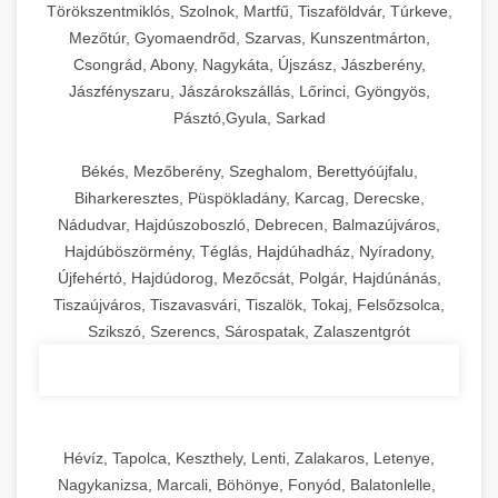
Törökszentmiklós, Szolnok, Martfű, Tiszaföldvár, Túrkeve,
Mezőtúr, Gyomaendrőd, Szarvas, Kunszentmárton,
Csongrád, Abony, Nagykáta, Újszász, Jászberény,
Jászfényszaru, Jászárokszállás, Lőrinci, Gyöngyös,
Pásztó,Gyula, Sarkad
Békés, Mezőberény, Szeghalom, Berettyóújfalu,
Biharkeresztes, Püspökladány, Karcag, Derecske,
Nádudvar, Hajdúszoboszló, Debrecen, Balmazújváros,
Hajdúböszörmény, Téglás, Hajdúhadház, Nyíradony,
Újfehértó, Hajdúdorog, Mezőcsát, Polgár, Hajdúnánás,
Tiszaújváros, Tiszavasvári, Tiszalök, Tokaj, Felsőzsolca,
Szikszó, Szerencs, Sárospatak, Zalaszentgrót
Hévíz, Tapolca, Keszthely, Lenti, Zalakaros, Letenye,
Nagykanizsa, Marcali, Böhönye, Fonyód, Balatonlelle,