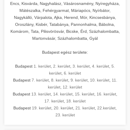
Encs, Kisvárda, Nagyhalász, Vásárosnamény, Nyíregyháza,
Mátészalka, Fehérgyarmat, Máriapócs, Nyírbátor,
Nagykálló, Várpalota, Ajka, Herend, Mór, Kincsesbánya,
Oroszlány, Kisbér, Tatabánya, Pannonhalma, Bábolna,
Komárom, Tata, Pilisvörösvár, Bicske, Érd, Százhalombatta,
Martonvásár, Százhalombatta, Gyál
Budapest egész területe:
Budapest
1. kerület
,
2. kerület
,
3. kerület
,
4. kerület
,
5.
kerület
,
6. kerület
Budapest
7. kerület
,
8. kerület
,
9. kerület
,
10. kerület
,
11.
kerület
,
12. kerület
Budapest
13. kerület
,
14. kerület
,
15. kerület
,
16. kerület
,
17. kerület
,
18. kerület
Budapest
19. kerület
,
20. kerület
,
21. kerület
,
22.kerület
,
23. kerület