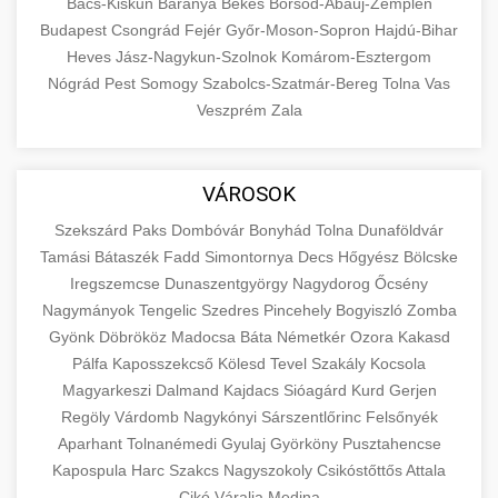
Bács-Kiskun
Baranya
Békés
Borsod-Abaúj-Zemplén
Budapest
Csongrád
Fejér
Győr-Moson-Sopron
Hajdú-Bihar
Heves
Jász-Nagykun-Szolnok
Komárom-Esztergom
Nógrád
Pest
Somogy
Szabolcs-Szatmár-Bereg
Tolna
Vas
Veszprém
Zala
VÁROSOK
Szekszárd
Paks
Dombóvár
Bonyhád
Tolna
Dunaföldvár
Tamási
Bátaszék
Fadd
Simontornya
Decs
Hőgyész
Bölcske
Iregszemcse
Dunaszentgyörgy
Nagydorog
Őcsény
Nagymányok
Tengelic
Szedres
Pincehely
Bogyiszló
Zomba
Gyönk
Döbrököz
Madocsa
Báta
Németkér
Ozora
Kakasd
Pálfa
Kaposszekcső
Kölesd
Tevel
Szakály
Kocsola
Magyarkeszi
Dalmand
Kajdacs
Sióagárd
Kurd
Gerjen
Regöly
Várdomb
Nagykónyi
Sárszentlőrinc
Felsőnyék
Aparhant
Tolnanémedi
Gyulaj
Györköny
Pusztahencse
Kapospula
Harc
Szakcs
Nagyszokoly
Csikóstőttős
Attala
Cikó
Váralja
Medina