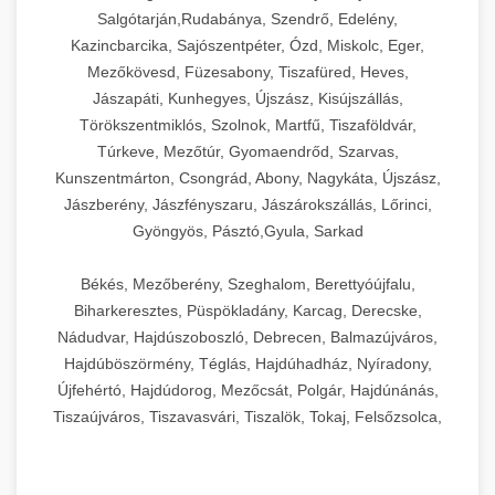
Salgótarján,Rudabánya, Szendrő, Edelény,
Kazincbarcika, Sajószentpéter, Ózd, Miskolc, Eger,
Mezőkövesd, Füzesabony, Tiszafüred, Heves,
Jászapáti, Kunhegyes, Újszász, Kisújszállás,
Törökszentmiklós, Szolnok, Martfű, Tiszaföldvár,
Túrkeve, Mezőtúr, Gyomaendrőd, Szarvas,
Kunszentmárton, Csongrád, Abony, Nagykáta, Újszász,
Jászberény, Jászfényszaru, Jászárokszállás, Lőrinci,
Gyöngyös, Pásztó,Gyula, Sarkad
Békés, Mezőberény, Szeghalom, Berettyóújfalu,
Biharkeresztes, Püspökladány, Karcag, Derecske,
Nádudvar, Hajdúszoboszló, Debrecen, Balmazújváros,
Hajdúböszörmény, Téglás, Hajdúhadház, Nyíradony,
Újfehértó, Hajdúdorog, Mezőcsát, Polgár, Hajdúnánás,
Tiszaújváros, Tiszavasvári, Tiszalök, Tokaj, Felsőzsolca,
Szikszó, Szerencs, Sárospatak, Zalaszentgrót