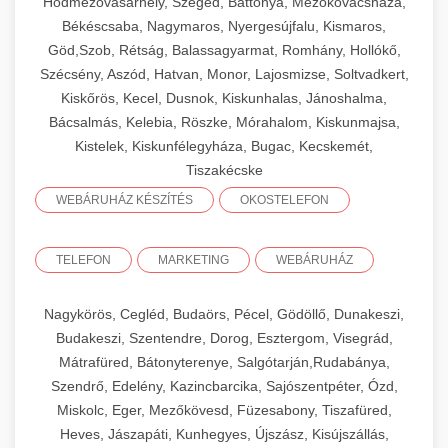
Hódmezővásárhely, Szeged, Battonya, Mezőkovácsháza,
Békéscsaba, Nagymaros, Nyergesújfalu, Kismaros,
Göd,Szob, Rétság, Balassagyarmat, Romhány, Hollókő,
Szécsény, Aszód, Hatvan, Monor, Lajosmizse, Soltvadkert,
Kiskőrös, Kecel, Dusnok, Kiskunhalas, Jánoshalma,
Bácsalmás, Kelebia, Röszke, Mórahalom, Kiskunmajsa,
Kistelek, Kiskunfélegyháza, Bugac, Kecskemét,
Tiszakécske
WEBÁRUHÁZ KÉSZÍTÉS
OKOSTELEFON
TELEFON
MARKETING
WEBÁRUHÁZ
Nagykörös, Cegléd, Budaörs, Pécel, Gödöllő, Dunakeszi,
Budakeszi, Szentendre, Dorog, Esztergom, Visegrád,
Mátrafüred, Bátonyterenye, Salgótarján,Rudabánya,
Szendrő, Edelény, Kazincbarcika, Sajószentpéter, Ózd,
Miskolc, Eger, Mezőkövesd, Füzesabony, Tiszafüred,
Heves, Jászapáti, Kunhegyes, Újszász, Kisújszállás,