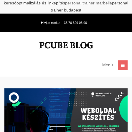
keresőoptimalizálás és linképítés
personal trainer marbella
personal
trainer budapest
Hívjon minket: +36 70 629 06 90
Menü