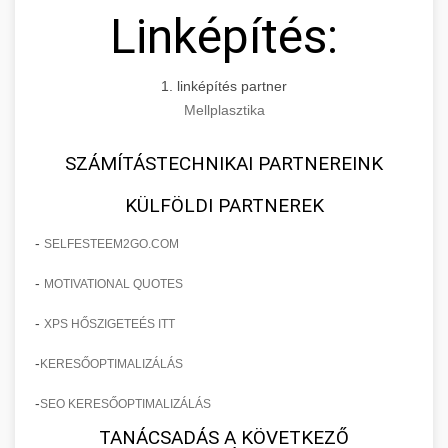
Linképítés:
1. linképítés partner
Mellplasztika
SZÁMÍTÁSTECHNIKAI PARTNEREINK
KÜLFÖLDI PARTNEREK
-
SELFESTEEM2GO.COM
-
MOTIVATIONAL QUOTES
-
XPS HŐSZIGETEÉS ITT
-
KERESŐOPTIMALIZÁLÁS
-
SEO KERESŐOPTIMALIZÁLÁS
TANÁCSADÁS A KÖVETKEZŐ