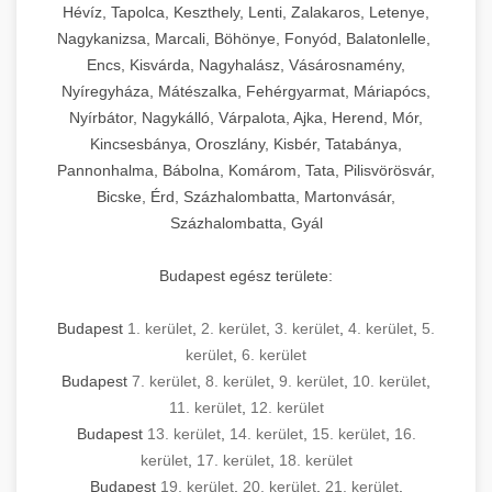
Hévíz, Tapolca, Keszthely, Lenti, Zalakaros, Letenye,
Nagykanizsa, Marcali, Böhönye, Fonyód, Balatonlelle,
Encs, Kisvárda, Nagyhalász, Vásárosnamény,
Nyíregyháza, Mátészalka, Fehérgyarmat, Máriapócs,
Nyírbátor, Nagykálló, Várpalota, Ajka, Herend, Mór,
Kincsesbánya, Oroszlány, Kisbér, Tatabánya,
Pannonhalma, Bábolna, Komárom, Tata, Pilisvörösvár,
Bicske, Érd, Százhalombatta, Martonvásár,
Százhalombatta, Gyál
Budapest egész területe:
Budapest
1. kerület
,
2. kerület
,
3. kerület
,
4. kerület
,
5.
kerület
,
6. kerület
Budapest
7. kerület
,
8. kerület
,
9. kerület
,
10. kerület
,
11. kerület
,
12. kerület
Budapest
13. kerület
,
14. kerület
,
15. kerület
,
16.
kerület
,
17. kerület
,
18. kerület
Budapest
19. kerület
,
20. kerület
,
21. kerület
,