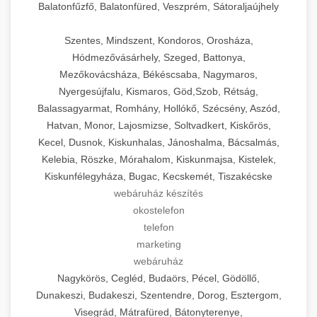
Balatonfűzfő, Balatonfüred, Veszprém, Sátoraljaújhely
Szentes, Mindszent, Kondoros, Orosháza,
Hódmezővásárhely, Szeged, Battonya,
Mezőkovácsháza, Békéscsaba, Nagymaros,
Nyergesújfalu, Kismaros, Göd,Szob, Rétság,
Balassagyarmat, Romhány, Hollókő, Szécsény, Aszód,
Hatvan, Monor, Lajosmizse, Soltvadkert, Kiskőrös,
Kecel, Dusnok, Kiskunhalas, Jánoshalma, Bácsalmás,
Kelebia, Röszke, Mórahalom, Kiskunmajsa, Kistelek,
Kiskunfélegyháza, Bugac, Kecskemét, Tiszakécske
webáruház készítés
okostelefon
telefon
marketing
webáruház
Nagykörös, Cegléd, Budaörs, Pécel, Gödöllő,
Dunakeszi, Budakeszi, Szentendre, Dorog, Esztergom,
Visegrád, Mátrafüred, Bátonyterenye,