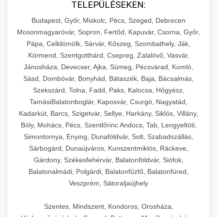
TELEPÜLÉSEKEN:
Budapest, Győr, Miskolc, Pécs, Szeged, Debrecen
Mosonmagyaróvár, Sopron, Fertőd, Kapuvár, Csorna, Győr,
Pápa, Celldömölk, Sárvár, Kőszeg, Szombathely, Ják,
Körmend, Szentgotthárd, Csepreg, Zalalövő, Vasvár,
Jánosháza, Devecser, Ajka, Sümeg, Pécsvárad, Komló,
Sásd, Dombóvár, Bonyhád, Bátaszék, Baja, Bácsalmás,
Szekszárd, Tolna, Fadd, Paks, Kalocsa, Hőgyész,
TamásiBalatonboglár, Kaposvár, Csurgó, Nagyatád,
Kadarkút, Barcs, Szigetvár, Sellye, Harkány, Siklós, Villány,
Bóly, Mohács, Pécs, Szentlőrinc Andocs, Tab, Lengyeltóti,
Simontornya, Enying, Dunaföldvár, Solt, Szabadszállás,
Sárbogárd, Dunaújváros, Kunszentmiklós, Ráckeve,
Gárdony, Székesfehérvár, Balatonföldvár, Siófok,
Balatonalmádi, Polgárdi, Balatonfűzfő, Balatonfüred,
Veszprém, Sátoraljaújhely
Szentes, Mindszent, Kondoros, Orosháza,