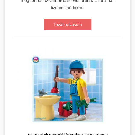
meg többet az Önt érdeklő webáruház által kínált
fizetési módokról.
Továb olvasom
Vízvezeték szerelő Döbrököz Tolna megye