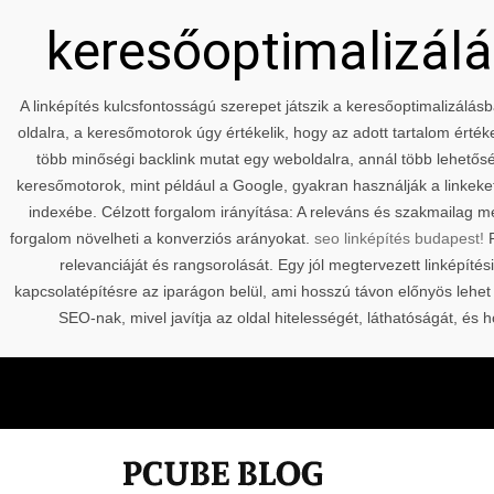
keresőoptimalizálás
A linképítés kulcsfontosságú szerepet játszik a keresőoptimalizálásb
oldalra, a keresőmotorok úgy értékelik, hogy az adott tartalom érté
több minőségi backlink mutat egy weboldalra, annál több lehetőség
keresőmotorok, mint például a Google, gyakran használják a linkeket
indexébe. Célzott forgalom irányítása: A releváns és szakmailag m
forgalom növelheti a konverziós arányokat.
seo linképítés budapest!
P
relevanciáját és rangsorolását. Egy jól megtervezett linképítés
kapcsolatépítésre az iparágon belül, ami hosszú távon előnyös lehet
SEO-nak, mivel javítja az oldal hitelességét, láthatóságát, 