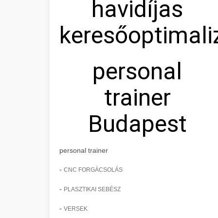
havidíjas
keresőoptimali
personal
trainer
Budapest
personal trainer
-
CNC FORGÁCSOLÁS
-
PLASZTIKAI SEBÉSZ
-
VERSEK