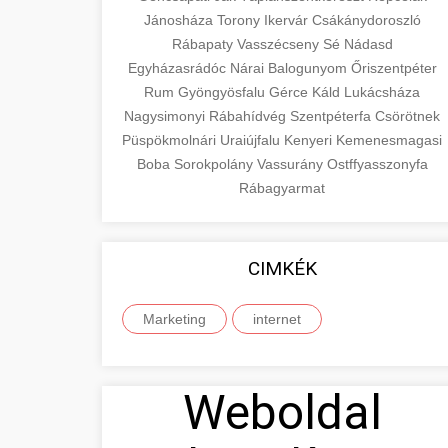
Jánosháza
Torony
Ikervár
Csákánydoroszló
Rábapaty
Vasszécseny
Sé
Nádasd
Egyházasrádóc
Nárai
Balogunyom
Őriszentpéter
Rum
Gyöngyösfalu
Gérce
Káld
Lukácsháza
Nagysimonyi
Rábahídvég
Szentpéterfa
Csörötnek
Püspökmolnári
Uraiújfalu
Kenyeri
Kemenesmagasi
Boba
Sorokpolány
Vassurány
Ostffyasszonyfa
Rábagyarmat
CIMKÉK
Marketing
internet
Weboldal