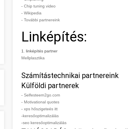
-
Chip tuning video
-
Wikipedia
-
További partnereink
Linképítés:
1. linképítés partner
Mellplasztika
Számítástechnikai partnereink
Külföldi partnerek
-
Selfesteem2go.com
-
Motivational quotes
-
xps hőszigeteés itt
-
keresőoptimalizálás
-
seo keresőoptimalizálás