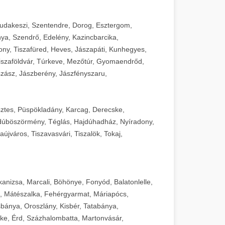
Budakeszi, Szentendre, Dorog, Esztergom,
ya, Szendrő, Edelény, Kazincbarcika,
ny, Tiszafüred, Heves, Jászapáti, Kunhegyes,
 Tiszaföldvár, Túrkeve, Mezőtúr, Gyomaendrőd,
zász, Jászberény, Jászfényszaru,
sztes, Püspökladány, Karcag, Derecske,
dúböszörmény, Téglás, Hajdúhadház, Nyíradony,
újváros, Tiszavasvári, Tiszalök, Tokaj,
kanizsa, Marcali, Böhönye, Fonyód, Balatonlelle,
, Mátészalka, Fehérgyarmat, Máriapócs,
sbánya, Oroszlány, Kisbér, Tatabánya,
ke, Érd, Százhalombatta, Martonvásár,