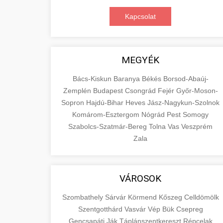
Kapcsolat
MEGYÉK
Bács-Kiskun
Baranya
Békés
Borsod-Abaúj-
Zemplén
Budapest
Csongrád
Fejér
Győr-Moson-
Sopron
Hajdú-Bihar
Heves
Jász-Nagykun-Szolnok
Komárom-Esztergom
Nógrád
Pest
Somogy
Szabolcs-Szatmár-Bereg
Tolna
Vas
Veszprém
Zala
VÁROSOK
Szombathely
Sárvár
Körmend
Kőszeg
Celldömölk
Szentgotthárd
Vasvár
Vép
Bük
Csepreg
Gencsapáti
Ják
Táplánszentkereszt
Répcelak