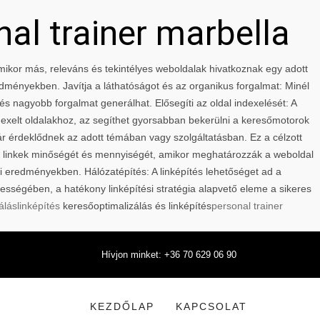
nal trainer marbella
 Amikor más, releváns és tekintélyes weboldalak hivatkoznak egy adott
edményekben. Javítja a láthatóságot és az organikus forgalmat: Minél
és nagyobb forgalmat generálhat. Elősegíti az oldal indexelését: A
ndexelt oldalakhoz, az segíthet gyorsabban bekerülni a keresőmotorok
ár érdeklődnek az adott témában vagy szolgáltatásban. Ez a célzott
 a linkek minőségét és mennyiségét, amikor meghatározzák a weboldal
sési eredményekben. Hálózatépítés: A linképítés lehetőséget ad a
ességében, a hatékony linképítési stratégia alapvető eleme a sikeres
álás
linképítés
keresőoptimalizálás és linképítés
personal trainer
Hívjon minket: +36 70 629 06 90
KEZDŐLAP
KAPCSOLAT