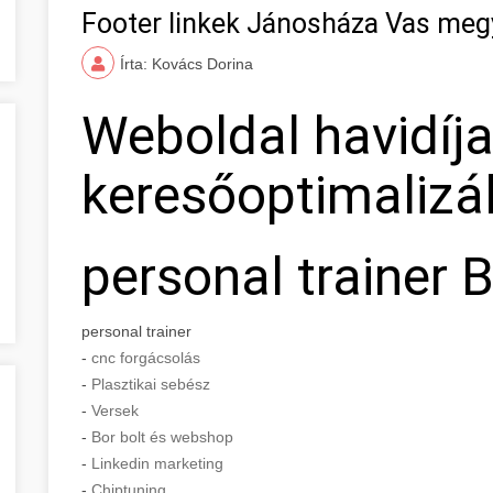
Footer linkek Jánosháza Vas meg
Írta: Kovács Dorina
Weboldal havidíj
keresőoptimalizá
personal trainer 
personal trainer
-
cnc forgácsolás
-
Plasztikai sebész
-
Versek
-
Bor bolt és webshop
-
Linkedin marketing
-
Chiptuning