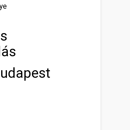
ye
as
lás
Budapest