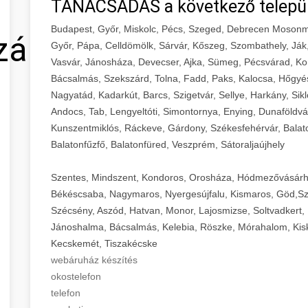
TANÁCSADÁS a következő telepü
Budapest, Győr, Miskolc, Pécs, Szeged, Debrecen Mosonm
zálás
Győr, Pápa, Celldömölk, Sárvár, Kőszeg, Szombathely, Ják
Vasvár, Jánosháza, Devecser, Ajka, Sümeg, Pécsvárad, Ko
Bácsalmás, Szekszárd, Tolna, Fadd, Paks, Kalocsa, Hőgyé
Nagyatád, Kadarkút, Barcs, Szigetvár, Sellye, Harkány, Sikl
Andocs, Tab, Lengyeltóti, Simontornya, Enying, Dunaföldvá
Kunszentmiklós, Ráckeve, Gárdony, Székesfehérvár, Balaton
Balatonfűzfő, Balatonfüred, Veszprém, Sátoraljaújhely
Szentes, Mindszent, Kondoros, Orosháza, Hódmezővásárh
Békéscsaba, Nagymaros, Nyergesújfalu, Kismaros, Göd,Sz
Szécsény, Aszód, Hatvan, Monor, Lajosmizse, Soltvadkert, 
Jánoshalma, Bácsalmás, Kelebia, Röszke, Mórahalom, Kisk
Kecskemét, Tiszakécske
webáruház készítés
okostelefon
telefon