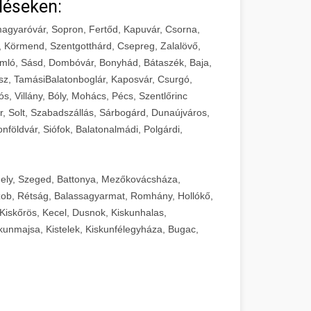
léseken:
agyaróvár, Sopron, Fertőd, Kapuvár, Csorna,
, Körmend, Szentgotthárd, Csepreg, Zalalövő,
mló, Sásd, Dombóvár, Bonyhád, Bátaszék, Baja,
sz, TamásiBalatonboglár, Kaposvár, Csurgó,
ós, Villány, Bóly, Mohács, Pécs, Szentlőrinc
r, Solt, Szabadszállás, Sárbogárd, Dunaújváros,
földvár, Siófok, Balatonalmádi, Polgárdi,
ely, Szeged, Battonya, Mezőkovácsháza,
ob, Rétság, Balassagyarmat, Romhány, Hollókő,
Kiskőrös, Kecel, Dusnok, Kiskunhalas,
unmajsa, Kistelek, Kiskunfélegyháza, Bugac,