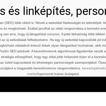
 és linképítés, perso
an (SEO) több okból is: Növeli a weboldal hitelességét és tekintélyét:
kes és megbízható. Ezáltal javulhat az oldal rangsorolása a keresési er
 van arra, hogy új látogatókat vonzzon. A jobb láthatóság több klikket 
 az új weboldalak felfedezésére. Ha egy új weboldal kapcsolódik jól i
egbízható oldalakról érkező linkek olyan látogatókat hozhatnak, akik m
ozitív SEO jelzések: A keresőmotorok algoritmusai figyelembe veszik
i stratégia elősegítheti, hogy egy oldal jobb helyezést érjen el a kere
 az üzleti kapcsolatok és lehetséges partnerségek szempontjából. Össz
és hozzájárul a magasabb keresőmotoros rangsoroláshoz.
keresőoptimaliz
marbella
personal trainer budapest