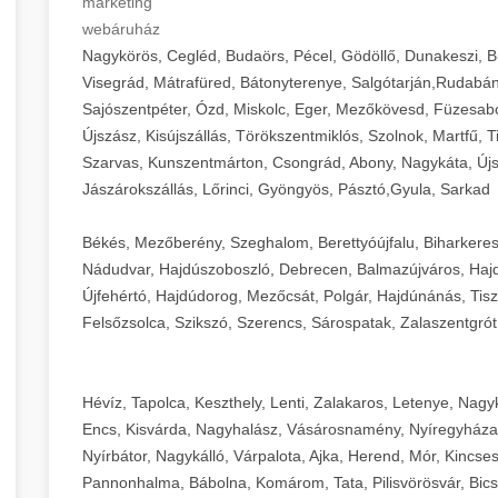
marketing
webáruház
Nagykörös, Cegléd, Budaörs, Pécel, Gödöllő, Dunakeszi, 
Visegrád, Mátrafüred, Bátonyterenye, Salgótarján,Rudabán
Sajószentpéter, Ózd, Miskolc, Eger, Mezőkövesd, Füzesabo
Újszász, Kisújszállás, Törökszentmiklós, Szolnok, Martfű,
Szarvas, Kunszentmárton, Csongrád, Abony, Nagykáta, Újs
Jászárokszállás, Lőrinci, Gyöngyös, Pásztó,Gyula, Sarkad
Békés, Mezőberény, Szeghalom, Berettyóújfalu, Biharkere
Nádudvar, Hajdúszoboszló, Debrecen, Balmazújváros, Haj
Újfehértó, Hajdúdorog, Mezőcsát, Polgár, Hajdúnánás, Tisza
Felsőzsolca, Szikszó, Szerencs, Sárospatak, Zalaszentgrót
Hévíz, Tapolca, Keszthely, Lenti, Zalakaros, Letenye, Nagy
Encs, Kisvárda, Nagyhalász, Vásárosnamény, Nyíregyháza
Nyírbátor, Nagykálló, Várpalota, Ajka, Herend, Mór, Kincse
Pannonhalma, Bábolna, Komárom, Tata, Pilisvörösvár, Bics