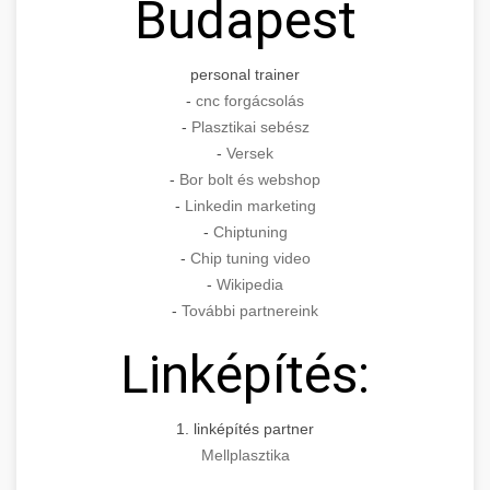
Budapest
personal trainer
-
cnc forgácsolás
-
Plasztikai sebész
-
Versek
-
Bor bolt és webshop
-
Linkedin marketing
-
Chiptuning
-
Chip tuning video
-
Wikipedia
-
További partnereink
Linképítés:
1. linképítés partner
Mellplasztika