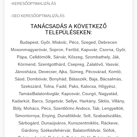
-
KERESŐOPTIMALIZÁLÁS
-
SEO KERESŐOPTIMALIZÁLÁS
TANÁCSADÁS A KÖVETKEZŐ
TELEPÜLÉSEKEN:
Budapest, Győr, Miskolc, Pécs, Szeged, Debrecen
Mosonmagyaróvár, Sopron, Fertőd, Kapuvár, Csorna, Győr,
Pápa, Celldömölk, Sárvár, Kőszeg, Szombathely, Ják,
Körmend, Szentgotthárd, Csepreg, Zalalövő, Vasvár,
Jánosháza, Devecser, Ajka, Sümeg, Pécsvárad, Komló,
Sásd, Dombóvár, Bonyhád, Bátaszék, Baja, Bácsalmás,
Szekszárd, Tolna, Fadd, Paks, Kalocsa, Hőgyész,
TamásiBalatonboglár, Kaposvár, Csurgó, Nagyatád,
Kadarkút, Barcs, Szigetvár, Sellye, Harkány, Siklós, Villány,
Bóly, Mohács, Pécs, Szentlőrinc Andocs, Tab, Lengyeltóti,
Simontornya, Enying, Dunaföldvár, Solt, Szabadszállás,
Sárbogárd, Dunaújváros, Kunszentmiklós, Ráckeve,
Gárdony, Székesfehérvár, Balatonföldvár, Siófok,