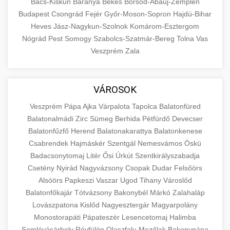
Bács-Kiskun
Baranya
Békés
Borsod-Abaúj-Zemplén
Budapest
Csongrád
Fejér
Győr-Moson-Sopron
Hajdú-Bihar
Heves
Jász-Nagykun-Szolnok
Komárom-Esztergom
Nógrád
Pest
Somogy
Szabolcs-Szatmár-Bereg
Tolna
Vas
Veszprém
Zala
VÁROSOK
Veszprém
Pápa
Ajka
Várpalota
Tapolca
Balatonfüred
Balatonalmádi
Zirc
Sümeg
Berhida
Pétfürdő
Devecser
Balatonfűzfő
Herend
Balatonakarattya
Balatonkenese
Csabrendek
Hajmáskér
Szentgál
Nemesvámos
Öskü
Badacsonytomaj
Litér
Ősi
Úrkút
Szentkirályszabadja
Csetény
Nyirád
Nagyvázsony
Csopak
Dudar
Felsőörs
Alsóörs
Papkeszi
Vaszar
Ugod
Tihany
Városlőd
Balatonfőkajár
Tótvázsony
Bakonybél
Márkó
Zalahaláp
Lovászpatona
Kislőd
Nagyesztergár
Magyarpolány
Monostorapáti
Pápateszér
Lesencetomaj
Halimba
Somlóvásárhely
Révfülöp
Olaszfalu
Mezőlak
Bakonynána