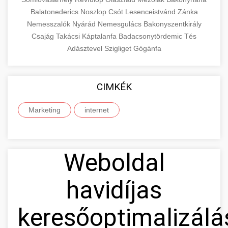
Balatonederics
Noszlop
Csót
Lesenceistvánd
Zánka
Nemesszalók
Nyárád
Nemesgulács
Bakonyszentkirály
Csajág
Takácsi
Káptalanfa
Badacsonytördemic
Tés
Adásztevel
Szigliget
Gógánfa
CIMKÉK
Marketing
internet
Weboldal
havidíjas
keresőoptimalizálá