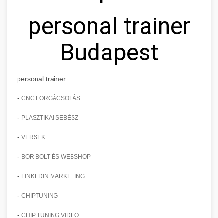
personal trainer
Budapest
personal trainer
-
CNC FORGÁCSOLÁS
-
PLASZTIKAI SEBÉSZ
-
VERSEK
-
BOR BOLT ÉS WEBSHOP
-
LINKEDIN MARKETING
-
CHIPTUNING
-
CHIP TUNING VIDEO