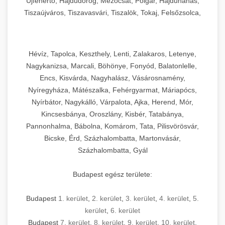
Újfehértó, Hajdúdorog, Mezőcsát, Polgár, Hajdúnánás,
Tiszaújváros, Tiszavasvári, Tiszalök, Tokaj, Felsőzsolca,
Szikszó, Szerencs, Sárospatak, Zalaszentgrót
Hévíz, Tapolca, Keszthely, Lenti, Zalakaros, Letenye,
Nagykanizsa, Marcali, Böhönye, Fonyód, Balatonlelle,
Encs, Kisvárda, Nagyhalász, Vásárosnamény,
Nyíregyháza, Mátészalka, Fehérgyarmat, Máriapócs,
Nyírbátor, Nagykálló, Várpalota, Ajka, Herend, Mór,
Kincsesbánya, Oroszlány, Kisbér, Tatabánya,
Pannonhalma, Bábolna, Komárom, Tata, Pilisvörösvár,
Bicske, Érd, Százhalombatta, Martonvásár,
Százhalombatta, Gyál
Budapest egész területe:
Budapest
1. kerület
,
2. kerület
,
3. kerület
,
4. kerület
,
5.
kerület
,
6. kerület
Budapest
7. kerület
,
8. kerület
,
9. kerület
,
10. kerület
,