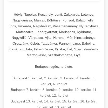
Hévíz, Tapolca, Keszthely, Lenti, Zalakaros, Letenye,
Nagykanizsa, Marcali, Böhönye, Fonyód, Balatonlelle,
Encs, Kisvárda, Nagyhalász, Vásárosnamény, Nyíregyháza,
Mátészalka, Fehérgyarmat, Máriapócs, Nyírbátor,
Nagykálló, Várpalota, Ajka, Herend, Mór, Kincsesbánya,
Oroszlány, Kisbér, Tatabánya, Pannonhalma, Bábolna,
Komárom, Tata, Pilisvörösvár, Bicske, Érd, Százhalombatta,
Martonvásár, Százhalombatta, Gyál
Budapest egész területe:
Budapest
1. kerület
,
2. kerület
,
3. kerület
,
4. kerület
,
5.
kerület
,
6. kerület
Budapest
7. kerület
,
8. kerület
,
9. kerület
,
10. kerület
,
11.
kerület
,
12. kerület
Budapest
13. kerület
,
14. kerület
,
15. kerület
,
16. kerület
,
17. kerület
,
18. kerület