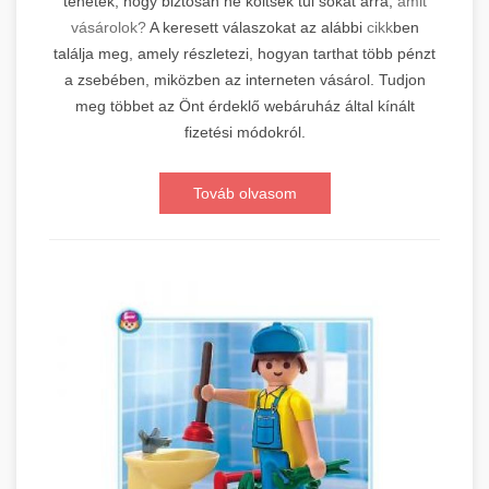
tehetek, hogy biztosan ne költsek túl sokat arra,
amit
vásárolok?
A keresett válaszokat az alábbi
cikk
ben
találja meg, amely részletezi, hogyan tarthat több pénzt
a zsebében, miközben az interneten vásárol. Tudjon
meg többet az Önt érdeklő webáruház által kínált
fizetési módokról.
Továb olvasom