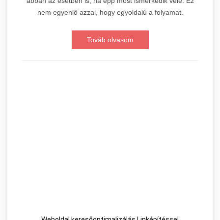
abban az esetben is, ha épp most ismerkedik vele. Ez
nem egyenlő azzal, hogy egyoldalú a folyamat.
Továb olvasom
Weboldal keresőoptimalizálás Linképítéssel