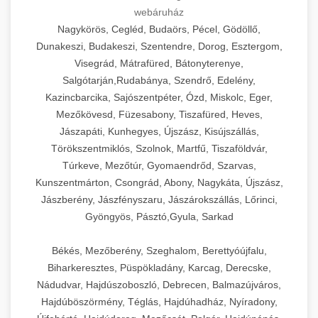
webáruház
Nagykörös, Cegléd, Budaörs, Pécel, Gödöllő,
Dunakeszi, Budakeszi, Szentendre, Dorog, Esztergom,
Visegrád, Mátrafüred, Bátonyterenye,
Salgótarján,Rudabánya, Szendrő, Edelény,
Kazincbarcika, Sajószentpéter, Ózd, Miskolc, Eger,
Mezőkövesd, Füzesabony, Tiszafüred, Heves,
Jászapáti, Kunhegyes, Újszász, Kisújszállás,
Törökszentmiklós, Szolnok, Martfű, Tiszaföldvár,
Túrkeve, Mezőtúr, Gyomaendrőd, Szarvas,
Kunszentmárton, Csongrád, Abony, Nagykáta, Újszász,
Jászberény, Jászfényszaru, Jászárokszállás, Lőrinci,
Gyöngyös, Pásztó,Gyula, Sarkad
Békés, Mezőberény, Szeghalom, Berettyóújfalu,
Biharkeresztes, Püspökladány, Karcag, Derecske,
Nádudvar, Hajdúszoboszló, Debrecen, Balmazújváros,
Hajdúböszörmény, Téglás, Hajdúhadház, Nyíradony,