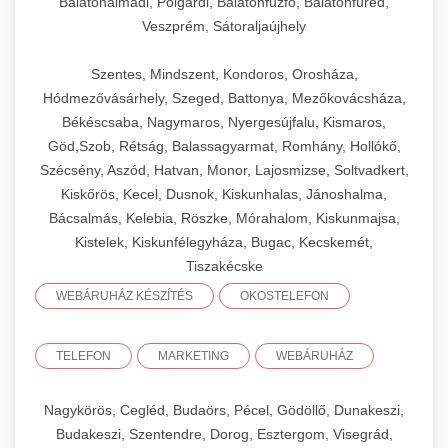
Balatonalmádi, Polgárdi, Balatonfűzfő, Balatonfüred,
Veszprém, Sátoraljaújhely
Szentes, Mindszent, Kondoros, Orosháza,
Hódmezővásárhely, Szeged, Battonya, Mezőkovácsháza,
Békéscsaba, Nagymaros, Nyergesújfalu, Kismaros,
Göd,Szob, Rétság, Balassagyarmat, Romhány, Hollókő,
Szécsény, Aszód, Hatvan, Monor, Lajosmizse, Soltvadkert,
Kiskőrös, Kecel, Dusnok, Kiskunhalas, Jánoshalma,
Bácsalmás, Kelebia, Röszke, Mórahalom, Kiskunmajsa,
Kistelek, Kiskunfélegyháza, Bugac, Kecskemét,
Tiszakécske
WEBÁRUHÁZ KÉSZÍTÉS
OKOSTELEFON
TELEFON
MARKETING
WEBÁRUHÁZ
Nagykörös, Cegléd, Budaörs, Pécel, Gödöllő, Dunakeszi,
Budakeszi, Szentendre, Dorog, Esztergom, Visegrád,