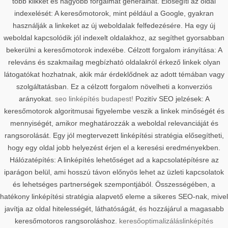
több klikket és nagyobb forgalmat generálhat. Elősegíti az oldal
indexelését: A keresőmotorok, mint például a Google, gyakran
használják a linkeket az új weboldalak felfedezésére. Ha egy új
weboldal kapcsolódik jól indexelt oldalakhoz, az segíthet gyorsabban
bekerülni a keresőmotorok indexébe. Célzott forgalom irányítása: A
releváns és szakmailag megbízható oldalakról érkező linkek olyan
látogatókat hozhatnak, akik már érdeklődnek az adott témában vagy
szolgáltatásban. Ez a célzott forgalom növelheti a konverziós
arányokat.
seo linképítés budapest!
Pozitív SEO jelzések: A
keresőmotorok algoritmusai figyelembe veszik a linkek minőségét és
mennyiségét, amikor meghatározzák a weboldal relevanciáját és
rangsorolását. Egy jól megtervezett linképítési stratégia elősegítheti,
hogy egy oldal jobb helyezést érjen el a keresési eredményekben.
Hálózatépítés: A linképítés lehetőséget ad a kapcsolatépítésre az
iparágon belül, ami hosszú távon előnyös lehet az üzleti kapcsolatok
és lehetséges partnerségek szempontjából. Összességében, a
hatékony linképítési stratégia alapvető eleme a sikeres SEO-nak, mivel
javítja az oldal hitelességét, láthatóságát, és hozzájárul a magasabb
keresőmotoros rangsoroláshoz.
keresőoptimalizálás
linképítés