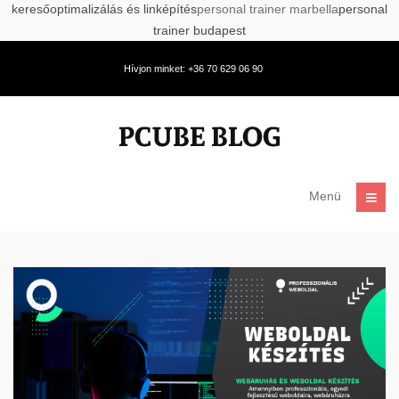
keresőoptimalizálás és linképítés
personal trainer marbella
personal
trainer budapest
Hívjon minket: +36 70 629 06 90
Menü