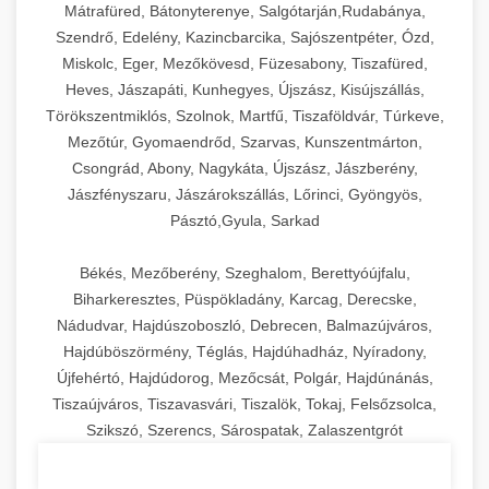
Mátrafüred, Bátonyterenye, Salgótarján,Rudabánya,
Szendrő, Edelény, Kazincbarcika, Sajószentpéter, Ózd,
Miskolc, Eger, Mezőkövesd, Füzesabony, Tiszafüred,
Heves, Jászapáti, Kunhegyes, Újszász, Kisújszállás,
Törökszentmiklós, Szolnok, Martfű, Tiszaföldvár, Túrkeve,
Mezőtúr, Gyomaendrőd, Szarvas, Kunszentmárton,
Csongrád, Abony, Nagykáta, Újszász, Jászberény,
Jászfényszaru, Jászárokszállás, Lőrinci, Gyöngyös,
Pásztó,Gyula, Sarkad
Békés, Mezőberény, Szeghalom, Berettyóújfalu,
Biharkeresztes, Püspökladány, Karcag, Derecske,
Nádudvar, Hajdúszoboszló, Debrecen, Balmazújváros,
Hajdúböszörmény, Téglás, Hajdúhadház, Nyíradony,
Újfehértó, Hajdúdorog, Mezőcsát, Polgár, Hajdúnánás,
Tiszaújváros, Tiszavasvári, Tiszalök, Tokaj, Felsőzsolca,
Szikszó, Szerencs, Sárospatak, Zalaszentgrót