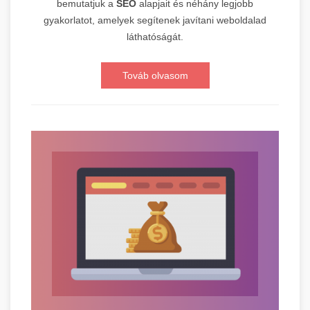
bemutatjuk a
SEO
alapjait és néhány legjobb
gyakorlatot, amelyek segítenek javítani weboldalad
láthatóságát.
Továb olvasom