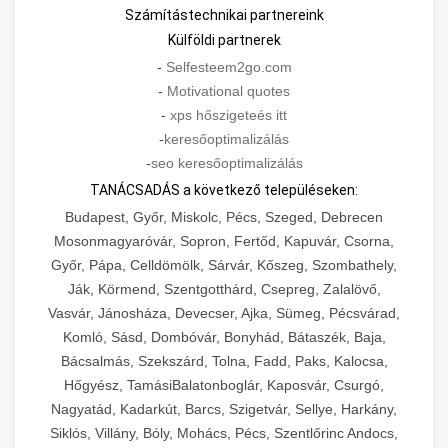
Számítástechnikai partnereink
Külföldi partnerek
-
Selfesteem2go.com
-
Motivational quotes
-
xps hőszigeteés itt
-
keresőoptimalizálás
-
seo keresőoptimalizálás
TANÁCSADÁS a következő településeken:
Budapest, Győr, Miskolc, Pécs, Szeged, Debrecen
Mosonmagyaróvár, Sopron, Fertőd, Kapuvár, Csorna,
Győr, Pápa, Celldömölk, Sárvár, Kőszeg, Szombathely,
Ják, Körmend, Szentgotthárd, Csepreg, Zalalövő,
Vasvár, Jánosháza, Devecser, Ajka, Sümeg, Pécsvárad,
Komló, Sásd, Dombóvár, Bonyhád, Bátaszék, Baja,
Bácsalmás, Szekszárd, Tolna, Fadd, Paks, Kalocsa,
Hőgyész, TamásiBalatonboglár, Kaposvár, Csurgó,
Nagyatád, Kadarkút, Barcs, Szigetvár, Sellye, Harkány,
Siklós, Villány, Bóly, Mohács, Pécs, Szentlőrinc Andocs,