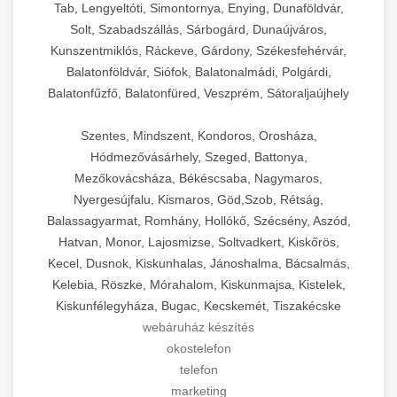
Tab, Lengyeltóti, Simontornya, Enying, Dunaföldvár,
Solt, Szabadszállás, Sárbogárd, Dunaújváros,
Kunszentmiklós, Ráckeve, Gárdony, Székesfehérvár,
Balatonföldvár, Siófok, Balatonalmádi, Polgárdi,
Balatonfűzfő, Balatonfüred, Veszprém, Sátoraljaújhely
Szentes, Mindszent, Kondoros, Orosháza,
Hódmezővásárhely, Szeged, Battonya,
Mezőkovácsháza, Békéscsaba, Nagymaros,
Nyergesújfalu, Kismaros, Göd,Szob, Rétság,
Balassagyarmat, Romhány, Hollókő, Szécsény, Aszód,
Hatvan, Monor, Lajosmizse, Soltvadkert, Kiskőrös,
Kecel, Dusnok, Kiskunhalas, Jánoshalma, Bácsalmás,
Kelebia, Röszke, Mórahalom, Kiskunmajsa, Kistelek,
Kiskunfélegyháza, Bugac, Kecskemét, Tiszakécske
webáruház készítés
okostelefon
telefon
marketing