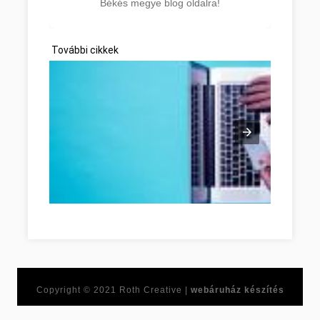
Békés megye blog oldalra!
További cikkek
Ne feledje ezeket a tippeket, amikor online vásárol! Békés
Copyright © 2021
Roth Creative |
webáruház készítés