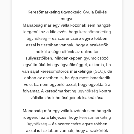
Keresőmarketing ügynökség Gyula Békés
megye
Manapság már egy vállalkozónak sem hangzik
idegenül az a kifejezés, hogy
keresőmarketing
ügynökség –
és szerencsére egyre többen
azzal is tisztában vannak, hogy a szakértők
nélkül a cége eltűnik az online tér
süllyesztőiben. Mindenképpen gyümölcsöző
együttműködni egy ügynökséggel, akkor is, ha
van saját keresőmotoros marketingje
(SEO)
, de
abban az esetben is, ha épp most ismerkedik
vele. Ez nem egyenlő azzal, hogy egyoldalú a
folyamat. A keresőmarketing
ügynökség
kontra
vállalkozás lehetőségeinek kiaknázása
Manapság már egy vállalkozónak sem hangzik
idegenül az a kifejezés, hogy
keresőmarketing
ügynökség
– és szerencsére egyre többen
azzal is tisztában vannak, hogy a szakértők