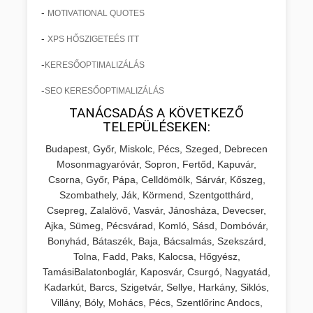
-
MOTIVATIONAL QUOTES
-
XPS HŐSZIGETEÉS ITT
-
KERESŐOPTIMALIZÁLÁS
-
SEO KERESŐOPTIMALIZÁLÁS
TANÁCSADÁS A KÖVETKEZŐ
TELEPÜLÉSEKEN:
Budapest, Győr, Miskolc, Pécs, Szeged, Debrecen
Mosonmagyaróvár, Sopron, Fertőd, Kapuvár,
Csorna, Győr, Pápa, Celldömölk, Sárvár, Kőszeg,
Szombathely, Ják, Körmend, Szentgotthárd,
Csepreg, Zalalövő, Vasvár, Jánosháza, Devecser,
Ajka, Sümeg, Pécsvárad, Komló, Sásd, Dombóvár,
Bonyhád, Bátaszék, Baja, Bácsalmás, Szekszárd,
Tolna, Fadd, Paks, Kalocsa, Hőgyész,
TamásiBalatonboglár, Kaposvár, Csurgó, Nagyatád,
Kadarkút, Barcs, Szigetvár, Sellye, Harkány, Siklós,
Villány, Bóly, Mohács, Pécs, Szentlőrinc Andocs,