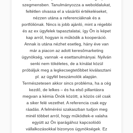
szegmensben. Tanulmányozza a weboldalukat,
feltétlen olvassa el a vásárlói értékeléseket,
nézzen utána a referenciáknak és a
portfóliónak. Nincs is jobb ajánló, mint a régebbi
és az ex ügyfelek tapasztalatai, így Ön is képet
kap arról, hogyan is működik a kooperáció.
Annak is utána nézhet esetleg, hány éve van
már a piacon az adott keresőmarketing
ügynökség, vannak -e esettanulmányai. Nyilván
senki nem tökéletes, de a kínálat közül
próbáljuk meg a legkecsegtetőbbet kiválasztani
pl. az ügyfél beszámolók alapján.
Természetesen akkor sincs probléma, ha a cég
kezdő, de lelkes – és ha első pillantásra
megvan a kémia Önök között, a közös cél csak
a siker felé vezethet. A referencia csak egy
ráadás. A felmérési szakaszban tudjon meg
minél többet arról, hogy működtek-e valaha
együtt az Ön iparágához kapcsolódó
vállalkozásokkal bizonyos ügynökségek. Ez