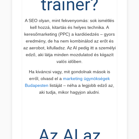
trainer?
A SEO olyan, mint fekvenyomás: sok ismétlés
kell hozzá, kitartás és helyes technika. A
keresőmarketing (PPC) a kardióedzés – gyors
eredmény, de ha nem kombinálod az erőt és
az aerobot, kifulladsz. Az AI pedig itt a személyi
edző, aki látja minden mozdulatod és kiigazít
valós időben
.
Ha kiváncsi vagy, mit gondolnak mások is
erről, olvasd el a
marketing ügynökségek
Budapesten
listáját – néha a legjobb edző az,
aki tudja, mikor hagyjon aludni.
Az AI az