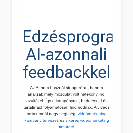
Edzésprogram
AI-azonnali
feedbackkel
Az AI nem használ stopperórát, hanem
analizál: mely mozdulat volt hatékony, hol
lazultál el. Így a kampányaid, hirdetéseid és
tartalmaid folyamatosan finomodnak. A videós
tartalomnál nagy segítség:
videómarketing
kampány tervezés
és
sikeres videomarketing
útmutató
.