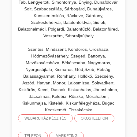
Tab, Lengyeltóti, Simontornya, Enying, Dunaföldvár,
Solt, Szabadszállás, Sárbogárd, Dunaújváros,
Kunszentmiklós, Ráckeve, Gárdony,
Székesfehérvár, Balatonföldvár, Siófok,
Balatonalmádi, Polgárdi, Balatonfűzfő, Balatonfüred,
Veszprém, Sátoraljaújhely
Szentes, Mindszent, Kondoros, Orosháza,
Hódmezővásárhely, Szeged, Battonya,
Mezőkovácsháza, Békéscsaba, Nagymaros,
Nyergesújfalu, Kismaros, Göd,Szob, Rétság,
Balassagyarmat, Romhány, Hollókő, Szécsény,
Aszód, Hatvan, Monor, Lajosmizse, Soltvadkert,
Kiskőrös, Kecel, Dusnok, Kiskunhalas, Jánoshalma,
Bácsalmás, Kelebia, Röszke, Mórahalom,
Kiskunmajsa, Kistelek, Kiskunfélegyháza, Bugac,
Kecskemét, Tiszakécske
WEBÁRUHÁZ KÉSZÍTÉS
OKOSTELEFON
TELEFON
MARKETING