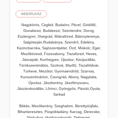
WEBÁRUHÁZ
Nagykörös, Cegléd, Budaörs, Pécel, Gödöllő,
Dunakeszi, Budakeszi, Szentendre, Dorog,
Esztergom, Visegrád, Mátrafüred, Bátonyterenye,
Salgótarján,Rudabánya, Szendrő, Edelény,
Kazincbarcika, Sajószentpéter, Ózd, Miskolc, Eger,
Mezőkövesd, Füzesabony, Tiszafüred, Heves,
Jászapáti, Kunhegyes, Újszász, Kisújszállás,
Törökszentmiklós, Szolnok, Martfű, Tiszaföldvár,
Túrkeve, Mezőtúr, Gyomaendrőd, Szarvas,
Kunszentmárton, Csongrád, Abony, Nagykáta,
Újszász, Jászberény, Jászfényszaru,
Jászárokszállás, Lőrinci, Gyöngyös, Pásztó,Gyula,
Sarkad
Békés, Mezőberény, Szeghalom, Berettyóújfalu,
Biharkeresztes, Püspökladány, Karcag, Derecske,
Nádudvar, Hajdúszoboszló, Debrecen,