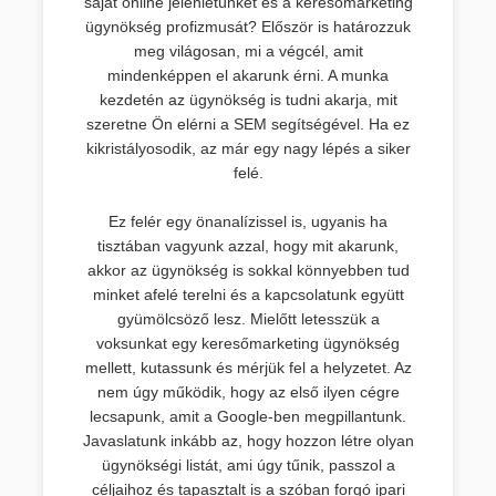
saját online jelenlétünket és a keresőmarketing
ügynökség profizmusát? Először is határozzuk
meg világosan, mi a végcél, amit
mindenképpen el akarunk érni. A munka
kezdetén az ügynökség is tudni akarja, mit
szeretne Ön elérni a SEM segítségével. Ha ez
kikristályosodik, az már egy nagy lépés a siker
felé.
Ez felér egy önanalízissel is, ugyanis ha
tisztában vagyunk azzal, hogy mit akarunk,
akkor az ügynökség is sokkal könnyebben tud
minket afelé terelni és a kapcsolatunk együtt
gyümölcsöző lesz. Mielőtt letesszük a
voksunkat egy keresőmarketing ügynökség
mellett, kutassunk és mérjük fel a helyzetet. Az
nem úgy működik, hogy az első ilyen cégre
lecsapunk, amit a Google-ben megpillantunk.
Javaslatunk inkább az, hogy hozzon létre olyan
ügynökségi listát, ami úgy tűnik, passzol a
céljaihoz és tapasztalt is a szóban forgó ipari