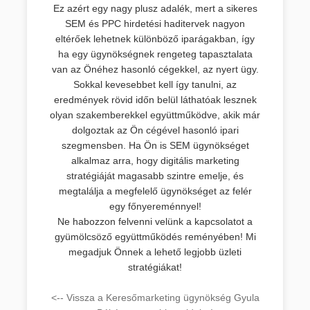
Ez azért egy nagy plusz adalék, mert a sikeres
SEM és PPC hirdetési haditervek nagyon
eltérőek lehetnek különböző iparágakban, így
ha egy ügynökségnek rengeteg tapasztalata
van az Önéhez hasonló cégekkel, az nyert ügy.
Sokkal kevesebbet kell így tanulni, az
eredmények rövid időn belül láthatóak lesznek
olyan szakemberekkel együttműködve, akik már
dolgoztak az Ön cégével hasonló ipari
szegmensben. Ha Ön is SEM ügynökséget
alkalmaz arra, hogy digitális marketing
stratégiáját magasabb szintre emelje, és
megtalálja a megfelelő ügynökséget az felér
egy főnyereménnyel!
Ne habozzon felvenni velünk a kapcsolatot a
gyümölcsöző együttműködés reményében! Mi
megadjuk Önnek a lehető legjobb üzleti
stratégiákat!
<-- Vissza a Keresőmarketing ügynökség Gyula