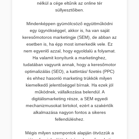
nélkül a cége eltűnik az online tér
süllyesztőiben.
Mindenképpen gyümölcsöző együttműködni
egy ügynökséggel, akkor is, ha van saját
keresőmotoros marketingje (SEM), de abban az
esetben is, ha épp most ismerkedik vele. Ez
nem egyenlő azzal, hogy egyoldalú a folyamat.
Ha valamit konyítunk a marketinghez,
tudatában vagyunk annak, hogy a keresőmotor
optimalizálás (SEO), a kattintás/ fizetés (PPC)
és ehhez hasonló marketing trükkök milyen
kiemelkedő jelentőséggel bírnak. Ha ezek jól
működnek, vállalkozása belendül. A
digitálismarketing része, a SEM egyedi
mechanizmusokat birtokol, ezért a szakértők
alkalmazása nagyon fontos a sikeres
fellendüléshez.
Mégis milyen szempontok alapján ötvözzük a