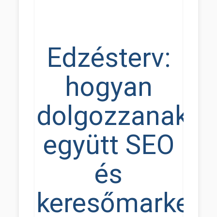
Edzésterv:
hogyan
dolgozzanak
együtt SEO
és
keresőmarketi