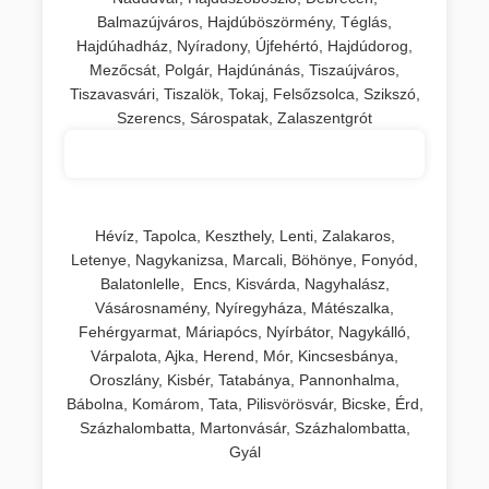
Balmazújváros, Hajdúböszörmény, Téglás,
Hajdúhadház, Nyíradony, Újfehértó, Hajdúdorog,
Mezőcsát, Polgár, Hajdúnánás, Tiszaújváros,
Tiszavasvári, Tiszalök, Tokaj, Felsőzsolca, Szikszó,
Szerencs, Sárospatak, Zalaszentgrót
Hévíz, Tapolca, Keszthely, Lenti, Zalakaros,
Letenye, Nagykanizsa, Marcali, Böhönye, Fonyód,
Balatonlelle, Encs, Kisvárda, Nagyhalász,
Vásárosnamény, Nyíregyháza, Mátészalka,
Fehérgyarmat, Máriapócs, Nyírbátor, Nagykálló,
Várpalota, Ajka, Herend, Mór, Kincsesbánya,
Oroszlány, Kisbér, Tatabánya, Pannonhalma,
Bábolna, Komárom, Tata, Pilisvörösvár, Bicske, Érd,
Százhalombatta, Martonvásár, Százhalombatta,
Gyál