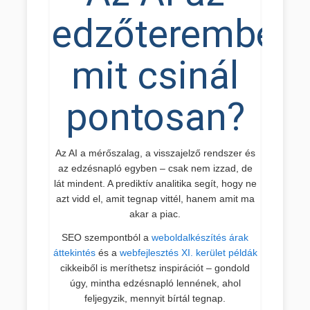
edzőteremben:
mit csinál
pontosan?
Az AI a mérőszalag, a visszajelző rendszer és
az edzésnapló egyben – csak nem izzad, de
lát mindent. A prediktív analitika segít, hogy ne
azt vidd el, amit tegnap vittél, hanem amit ma
akar a piac.
SEO szempontból a
weboldalkészítés árak
áttekintés
és a
webfejlesztés XI. kerület példák
cikkeiből is meríthetsz inspirációt – gondold
úgy, mintha edzésnapló lennének, ahol
feljegyzik, mennyit bírtál tegnap.