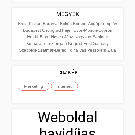
MEGYÉK
Bács-Kiskun
Baranya
Békés
Borsod-Abaúj-Zemplén
Budapest
Csongrád
Fejér
Győr-Moson-Sopron
Hajdú-Bihar
Heves
Jász-Nagykun-Szolnok
Komárom-Esztergom
Nógrád
Pest
Somogy
Szabolcs-Szatmár-Bereg
Tolna
Vas
Veszprém
Zala
CIMKÉK
Marketing
internet
Weboldal
havidíjas