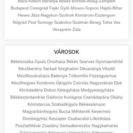
Bács-Kiskun
Baranya
Békés
Borsod-Abaúj-Zemplén
Budapest
Csongrád
Fejér
Győr-Moson-Sopron
Hajdú-Bihar
Heves
Jász-Nagykun-Szolnok
Komárom-Esztergom
Nógrád
Pest
Somogy
Szabolcs-Szatmár-Bereg
Tolna
Vas
Veszprém
Zala
VÁROSOK
Békéscsaba
Gyula
Orosháza
Békés
Szarvas
Gyomaendrőd
Mezőberény
Sarkad
Szeghalom
Dévaványa
Vésztő
Mezőkovácsháza
Battonya
Tótkomlós
Füzesgyarmat
Mezőhegyes
Kondoros
Újkígyós
Csorvás
Nagyszénás
Elek
Körösladány
Doboz
Kétegyháza
Medgyesegyháza
Békésszentandrás
Gádoros
Kunágota
Csanádapáca
Okány
Köröstarcsa
Szabadkígyós
Békéssámson
Magyarbánhegyes
Bucsa
Méhkerék
Kevermes
Dombegyház
Kaszaper
Csabacsűd
Lőkösháza
Pusztaföldvár
Zsadány
Sarkadkeresztúr
Nagykamarás
Telekgerendás
Kötegyán
Végegyháza
Kétsoprony