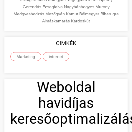
Gerendás
Ecsegfalva
Nagybánhegyes
Murony
Medgyesbodzás
Mezőgyán
Kamut
Bélmegyer
Biharugra
Almáskamarás
Kardoskút
CIMKÉK
Marketing
internet
Weboldal
havidíjas
keresőoptimalizálá