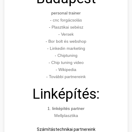
personal trainer
-
cnc forgácsolás
-
Plasztikai sebész
-
Versek
-
Bor bolt és webshop
-
Linkedin marketing
-
Chiptuning
-
Chip tuning video
-
Wikipedia
-
További partnereink
Linképítés:
1. linképítés partner
Mellplasztika
Számítástechnikai partnereink