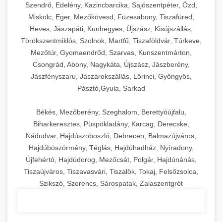
Szendrő, Edelény, Kazincbarcika, Sajószentpéter, Ózd,
Miskolc, Eger, Mezőkövesd, Füzesabony, Tiszafüred,
Heves, Jászapáti, Kunhegyes, Újszász, Kisújszállás,
Törökszentmiklós, Szolnok, Martfű, Tiszaföldvár, Túrkeve,
Mezőtúr, Gyomaendrőd, Szarvas, Kunszentmárton,
Csongrád, Abony, Nagykáta, Újszász, Jászberény,
Jászfényszaru, Jászárokszállás, Lőrinci, Gyöngyös,
Pásztó,Gyula, Sarkad
Békés, Mezőberény, Szeghalom, Berettyóújfalu,
Biharkeresztes, Püspökladány, Karcag, Derecske,
Nádudvar, Hajdúszoboszló, Debrecen, Balmazújváros,
Hajdúböszörmény, Téglás, Hajdúhadház, Nyíradony,
Újfehértó, Hajdúdorog, Mezőcsát, Polgár, Hajdúnánás,
Tiszaújváros, Tiszavasvári, Tiszalök, Tokaj, Felsőzsolca,
Szikszó, Szerencs, Sárospatak, Zalaszentgrót