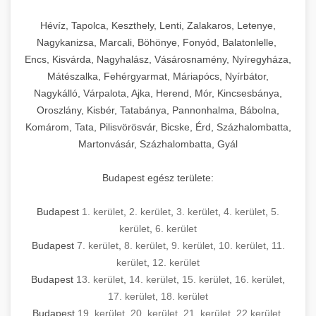
Hévíz, Tapolca, Keszthely, Lenti, Zalakaros, Letenye,
Nagykanizsa, Marcali, Böhönye, Fonyód, Balatonlelle,
Encs, Kisvárda, Nagyhalász, Vásárosnamény, Nyíregyháza,
Mátészalka, Fehérgyarmat, Máriapócs, Nyírbátor,
Nagykálló, Várpalota, Ajka, Herend, Mór, Kincsesbánya,
Oroszlány, Kisbér, Tatabánya, Pannonhalma, Bábolna,
Komárom, Tata, Pilisvörösvár, Bicske, Érd, Százhalombatta,
Martonvásár, Százhalombatta, Gyál
Budapest egész területe:
Budapest
1. kerület
,
2. kerület
,
3. kerület
,
4. kerület
,
5.
kerület
,
6. kerület
Budapest
7. kerület
,
8. kerület
,
9. kerület
,
10. kerület
,
11.
kerület
,
12. kerület
Budapest
13. kerület
,
14. kerület
,
15. kerület
,
16. kerület
,
17. kerület
,
18. kerület
Budapest
19. kerület
,
20. kerület
,
21. kerület
,
22.kerület
,