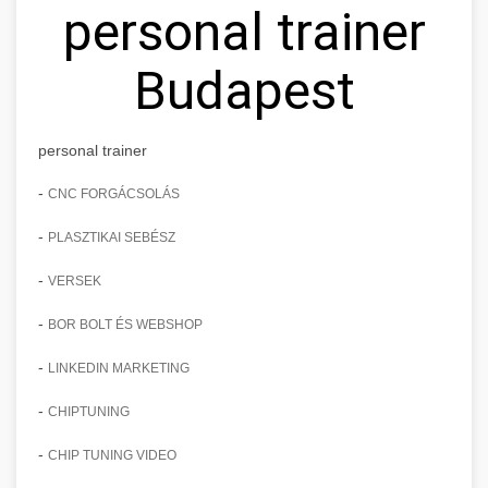
personal trainer
Budapest
personal trainer
-
CNC FORGÁCSOLÁS
-
PLASZTIKAI SEBÉSZ
-
VERSEK
-
BOR BOLT ÉS WEBSHOP
-
LINKEDIN MARKETING
-
CHIPTUNING
-
CHIP TUNING VIDEO