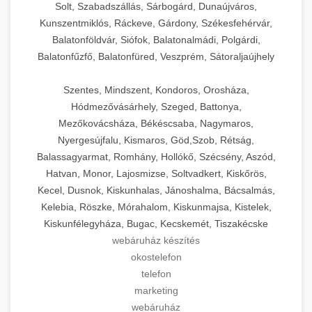
Solt, Szabadszállás, Sárbogárd, Dunaújváros,
Kunszentmiklós, Ráckeve, Gárdony, Székesfehérvár,
Balatonföldvár, Siófok, Balatonalmádi, Polgárdi,
Balatonfűzfő, Balatonfüred, Veszprém, Sátoraljaújhely
Szentes, Mindszent, Kondoros, Orosháza,
Hódmezővásárhely, Szeged, Battonya,
Mezőkovácsháza, Békéscsaba, Nagymaros,
Nyergesújfalu, Kismaros, Göd,Szob, Rétság,
Balassagyarmat, Romhány, Hollókő, Szécsény, Aszód,
Hatvan, Monor, Lajosmizse, Soltvadkert, Kiskőrös,
Kecel, Dusnok, Kiskunhalas, Jánoshalma, Bácsalmás,
Kelebia, Röszke, Mórahalom, Kiskunmajsa, Kistelek,
Kiskunfélegyháza, Bugac, Kecskemét, Tiszakécske
webáruház készítés
okostelefon
telefon
marketing
webáruház