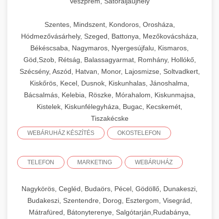
Veszprém, Sátoraljaújhely
Szentes, Mindszent, Kondoros, Orosháza,
Hódmezővásárhely, Szeged, Battonya, Mezőkovácsháza,
Békéscsaba, Nagymaros, Nyergesújfalu, Kismaros,
Göd,Szob, Rétság, Balassagyarmat, Romhány, Hollókő,
Szécsény, Aszód, Hatvan, Monor, Lajosmizse, Soltvadkert,
Kiskőrös, Kecel, Dusnok, Kiskunhalas, Jánoshalma,
Bácsalmás, Kelebia, Röszke, Mórahalom, Kiskunmajsa,
Kistelek, Kiskunfélegyháza, Bugac, Kecskemét,
Tiszakécske
WEBÁRUHÁZ KÉSZÍTÉS
OKOSTELEFON
TELEFON
MARKETING
WEBÁRUHÁZ
Nagykörös, Cegléd, Budaörs, Pécel, Gödöllő, Dunakeszi,
Budakeszi, Szentendre, Dorog, Esztergom, Visegrád,
Mátrafüred, Bátonyterenye, Salgótarján,Rudabánya,