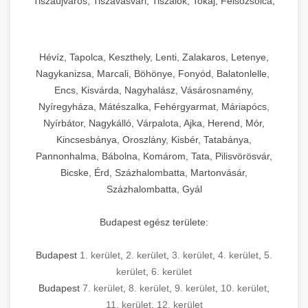
Tiszaújváros, Tiszavasvári, Tiszalök, Tokaj, Felsőzsolca,
Szikszó, Szerencs, Sárospatak, Zalaszentgrót
Hévíz, Tapolca, Keszthely, Lenti, Zalakaros, Letenye,
Nagykanizsa, Marcali, Böhönye, Fonyód, Balatonlelle,
Encs, Kisvárda, Nagyhalász, Vásárosnamény,
Nyíregyháza, Mátészalka, Fehérgyarmat, Máriapócs,
Nyírbátor, Nagykálló, Várpalota, Ajka, Herend, Mór,
Kincsesbánya, Oroszlány, Kisbér, Tatabánya,
Pannonhalma, Bábolna, Komárom, Tata, Pilisvörösvár,
Bicske, Érd, Százhalombatta, Martonvásár,
Százhalombatta, Gyál
Budapest egész területe:
Budapest
1. kerület
,
2. kerület
,
3. kerület
,
4. kerület
,
5.
kerület
,
6. kerület
Budapest
7. kerület
,
8. kerület
,
9. kerület
,
10. kerület
,
11. kerület
,
12. kerület