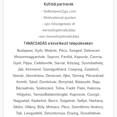
Külföldi partnerek
-
Selfesteem2go.com
-
Motivational quotes
-
xps hőszigeteés itt
-
keresőoptimalizálás
-
seo keresőoptimalizálás
TANÁCSADÁS a következő településeken:
Budapest, Győr, Miskolc, Pécs, Szeged, Debrecen
Mosonmagyaróvár, Sopron, Fertőd, Kapuvár, Csorna,
Győr, Pápa, Celldömölk, Sárvár, Kőszeg, Szombathely,
Ják, Körmend, Szentgotthárd, Csepreg, Zalalövő,
Vasvár, Jánosháza, Devecser, Ajka, Sümeg, Pécsvárad,
Komló, Sásd, Dombóvár, Bonyhád, Bátaszék, Baja,
Bácsalmás, Szekszárd, Tolna, Fadd, Paks, Kalocsa,
Hőgyész, TamásiBalatonboglár, Kaposvár, Csurgó,
Nagyatád, Kadarkút, Barcs, Szigetvár, Sellye, Harkány,
Siklós, Villány, Bóly, Mohács, Pécs, Szentlőrinc Andocs,
Tab, Lengyeltóti, Simontornya, Enying, Dunaföldvár,