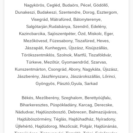
Nagykörös, Cegléd, Budaörs, Pécel, Gödöllő,
Dunakeszi, Budakeszi, Szentendre, Dorog, Esztergom,
Visegrád, Mátrafüred, Bátonyterenye,
Salgótarján,Rudabánya, Szendrő, Edelény,
Kazincbarcika, Sajószentpéter, Ózd, Miskolc, Eger,
Mezőkövesd, Füzesabony, Tiszafüred, Heves,
Jászapáti, Kunhegyes, Újszász, Kisújszállás,
Törökszentmiklós, Szolnok, Martfű, Tiszaföldvár,
Túrkeve, Mezőtúr, Gyomaendrőd, Szarvas,
Kunszentmárton, Csongrád, Abony, Nagykáta, Újszász,
Jászberény, Jászfényszaru, Jászárokszállás, Lőrinci,
Gyöngyös, Pásztó,Gyula, Sarkad
Békés, Mezőberény, Szeghalom, Berettyóújfalu,
Biharkeresztes, Püspökladány, Karcag, Derecske,
Nádudvar, Hajdúszoboszló, Debrecen, Balmazújváros,
Hajdúböszörmény, Téglás, Hajdúhadház, Nyíradony,
Újfehértó, Hajdúdorog, Mezőcsát, Polgár, Hajdúnánás,