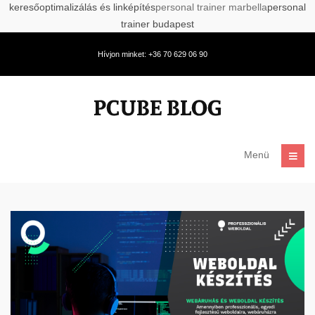
keresőoptimalizálás és linképítés
personal trainer marbella
personal
trainer budapest
Hívjon minket: +36 70 629 06 90
Menü