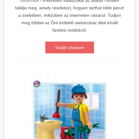
vásárolok?
A keresett válaszokat az alábbi
cikk
ben
találja meg, amely részletezi, hogyan tarthat több pénzt
a zsebében, miközben az interneten vásárol. Tudjon
meg többet az Önt érdeklő webáruház által kínált
fizetési módokról.
Továb olvasom