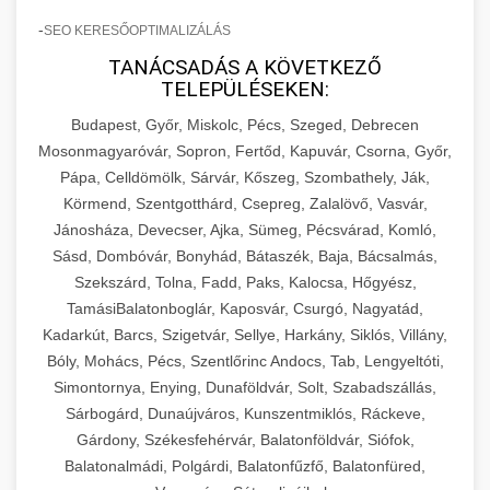
-
SEO KERESŐOPTIMALIZÁLÁS
TANÁCSADÁS A KÖVETKEZŐ
TELEPÜLÉSEKEN:
Budapest, Győr, Miskolc, Pécs, Szeged, Debrecen
Mosonmagyaróvár, Sopron, Fertőd, Kapuvár, Csorna, Győr,
Pápa, Celldömölk, Sárvár, Kőszeg, Szombathely, Ják,
Körmend, Szentgotthárd, Csepreg, Zalalövő, Vasvár,
Jánosháza, Devecser, Ajka, Sümeg, Pécsvárad, Komló,
Sásd, Dombóvár, Bonyhád, Bátaszék, Baja, Bácsalmás,
Szekszárd, Tolna, Fadd, Paks, Kalocsa, Hőgyész,
TamásiBalatonboglár, Kaposvár, Csurgó, Nagyatád,
Kadarkút, Barcs, Szigetvár, Sellye, Harkány, Siklós, Villány,
Bóly, Mohács, Pécs, Szentlőrinc Andocs, Tab, Lengyeltóti,
Simontornya, Enying, Dunaföldvár, Solt, Szabadszállás,
Sárbogárd, Dunaújváros, Kunszentmiklós, Ráckeve,
Gárdony, Székesfehérvár, Balatonföldvár, Siófok,
Balatonalmádi, Polgárdi, Balatonfűzfő, Balatonfüred,