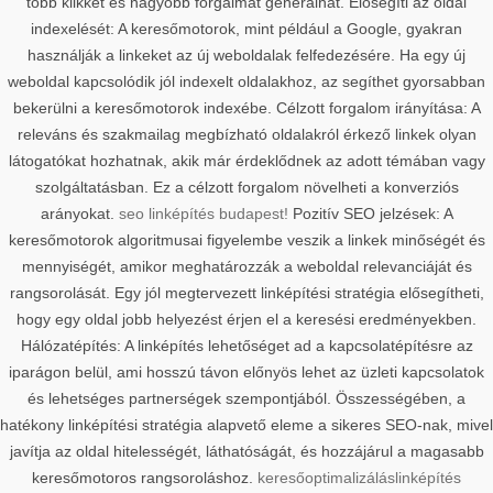
több klikket és nagyobb forgalmat generálhat. Elősegíti az oldal
indexelését: A keresőmotorok, mint például a Google, gyakran
használják a linkeket az új weboldalak felfedezésére. Ha egy új
weboldal kapcsolódik jól indexelt oldalakhoz, az segíthet gyorsabban
bekerülni a keresőmotorok indexébe. Célzott forgalom irányítása: A
releváns és szakmailag megbízható oldalakról érkező linkek olyan
látogatókat hozhatnak, akik már érdeklődnek az adott témában vagy
szolgáltatásban. Ez a célzott forgalom növelheti a konverziós
arányokat.
seo linképítés budapest!
Pozitív SEO jelzések: A
keresőmotorok algoritmusai figyelembe veszik a linkek minőségét és
mennyiségét, amikor meghatározzák a weboldal relevanciáját és
rangsorolását. Egy jól megtervezett linképítési stratégia elősegítheti,
hogy egy oldal jobb helyezést érjen el a keresési eredményekben.
Hálózatépítés: A linképítés lehetőséget ad a kapcsolatépítésre az
iparágon belül, ami hosszú távon előnyös lehet az üzleti kapcsolatok
és lehetséges partnerségek szempontjából. Összességében, a
hatékony linképítési stratégia alapvető eleme a sikeres SEO-nak, mivel
javítja az oldal hitelességét, láthatóságát, és hozzájárul a magasabb
keresőmotoros rangsoroláshoz.
keresőoptimalizálás
linképítés