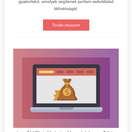
gyakorlatot, amelyek segítenek javítani weboldalad
láthatóságát.
Továb olvasom