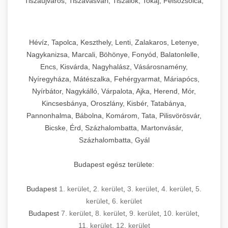
Tiszaújváros, Tiszavasvári, Tiszalök, Tokaj, Felsőzsolca,
Szikszó, Szerencs, Sárospatak, Zalaszentgrót
Hévíz, Tapolca, Keszthely, Lenti, Zalakaros, Letenye,
Nagykanizsa, Marcali, Böhönye, Fonyód, Balatonlelle,
Encs, Kisvárda, Nagyhalász, Vásárosnamény,
Nyíregyháza, Mátészalka, Fehérgyarmat, Máriapócs,
Nyírbátor, Nagykálló, Várpalota, Ajka, Herend, Mór,
Kincsesbánya, Oroszlány, Kisbér, Tatabánya,
Pannonhalma, Bábolna, Komárom, Tata, Pilisvörösvár,
Bicske, Érd, Százhalombatta, Martonvásár,
Százhalombatta, Gyál
Budapest egész területe:
Budapest
1. kerület
,
2. kerület
,
3. kerület
,
4. kerület
,
5.
kerület
,
6. kerület
Budapest
7. kerület
,
8. kerület
,
9. kerület
,
10. kerület
,
11. kerület
,
12. kerület