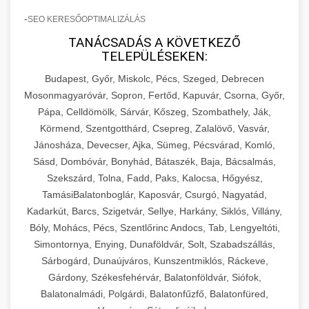
-
SEO KERESŐOPTIMALIZÁLÁS
TANÁCSADÁS A KÖVETKEZŐ
TELEPÜLÉSEKEN:
Budapest, Győr, Miskolc, Pécs, Szeged, Debrecen
Mosonmagyaróvár, Sopron, Fertőd, Kapuvár, Csorna, Győr,
Pápa, Celldömölk, Sárvár, Kőszeg, Szombathely, Ják,
Körmend, Szentgotthárd, Csepreg, Zalalövő, Vasvár,
Jánosháza, Devecser, Ajka, Sümeg, Pécsvárad, Komló,
Sásd, Dombóvár, Bonyhád, Bátaszék, Baja, Bácsalmás,
Szekszárd, Tolna, Fadd, Paks, Kalocsa, Hőgyész,
TamásiBalatonboglár, Kaposvár, Csurgó, Nagyatád,
Kadarkút, Barcs, Szigetvár, Sellye, Harkány, Siklós, Villány,
Bóly, Mohács, Pécs, Szentlőrinc Andocs, Tab, Lengyeltóti,
Simontornya, Enying, Dunaföldvár, Solt, Szabadszállás,
Sárbogárd, Dunaújváros, Kunszentmiklós, Ráckeve,
Gárdony, Székesfehérvár, Balatonföldvár, Siófok,
Balatonalmádi, Polgárdi, Balatonfűzfő, Balatonfüred,