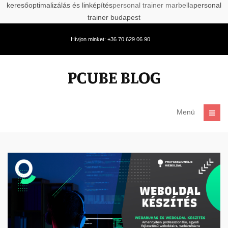
keresőoptimalizálás és linképítés
personal trainer marbella
personal
trainer budapest
Hívjon minket: +36 70 629 06 90
Menü