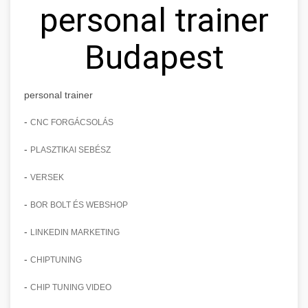
personal trainer
Budapest
personal trainer
-
CNC FORGÁCSOLÁS
-
PLASZTIKAI SEBÉSZ
-
VERSEK
-
BOR BOLT ÉS WEBSHOP
-
LINKEDIN MARKETING
-
CHIPTUNING
-
CHIP TUNING VIDEO