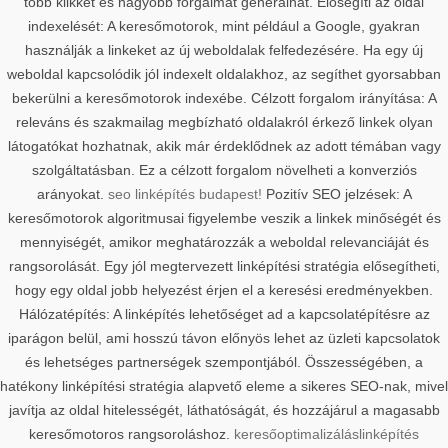
több klikket és nagyobb forgalmat generálhat. Elősegíti az oldal
indexelését: A keresőmotorok, mint például a Google, gyakran
használják a linkeket az új weboldalak felfedezésére. Ha egy új
weboldal kapcsolódik jól indexelt oldalakhoz, az segíthet gyorsabban
bekerülni a keresőmotorok indexébe. Célzott forgalom irányítása: A
releváns és szakmailag megbízható oldalakról érkező linkek olyan
látogatókat hozhatnak, akik már érdeklődnek az adott témában vagy
szolgáltatásban. Ez a célzott forgalom növelheti a konverziós
arányokat.
seo linképítés budapest!
Pozitív SEO jelzések: A
keresőmotorok algoritmusai figyelembe veszik a linkek minőségét és
mennyiségét, amikor meghatározzák a weboldal relevanciáját és
rangsorolását. Egy jól megtervezett linképítési stratégia elősegítheti,
hogy egy oldal jobb helyezést érjen el a keresési eredményekben.
Hálózatépítés: A linképítés lehetőséget ad a kapcsolatépítésre az
iparágon belül, ami hosszú távon előnyös lehet az üzleti kapcsolatok
és lehetséges partnerségek szempontjából. Összességében, a
hatékony linképítési stratégia alapvető eleme a sikeres SEO-nak, mivel
javítja az oldal hitelességét, láthatóságát, és hozzájárul a magasabb
keresőmotoros rangsoroláshoz.
keresőoptimalizálás
linképítés