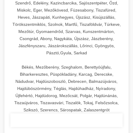
Szendrő, Edelény, Kazincbarcika, Sajószentpéter, Ózd,
Miskolc, Eger, Mezőkövesd, Füzesabony, Tiszafüred,
Heves, Jászapáti, Kunhegyes, Újszász, Kisújszállás,
Törökszentmiklós, Szolnok, Martfű, Tiszaföldvár, Túrkeve,
Mezőtúr, Gyomaendrőd, Szarvas, Kunszentmárton,
Csongrád, Abony, Nagykáta, Újszász, Jászberény,
Jászfényszaru, Jászárokszállás, Lőrinci, Gyöngyös,
Pásztó,Gyula, Sarkad
Békés, Mezőberény, Szeghalom, Berettyóújfalu,
Biharkeresztes, Püspökladány, Karcag, Derecske,
Nádudvar, Hajdúszoboszló, Debrecen, Balmazújváros,
Hajdúböszörmény, Téglás, Hajdúhadház, Nyíradony,
Újfehértó, Hajdúdorog, Mezőcsát, Polgár, Hajdúnánás,
Tiszaújváros, Tiszavasvári, Tiszalök, Tokaj, Felsőzsolca,
Szikszó, Szerencs, Sárospatak, Zalaszentgrót