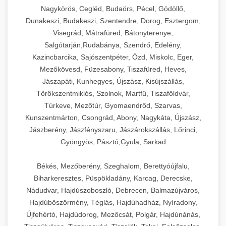
Nagykörös, Cegléd, Budaörs, Pécel, Gödöllő,
Dunakeszi, Budakeszi, Szentendre, Dorog, Esztergom,
Visegrád, Mátrafüred, Bátonyterenye,
Salgótarján,Rudabánya, Szendrő, Edelény,
Kazincbarcika, Sajószentpéter, Ózd, Miskolc, Eger,
Mezőkövesd, Füzesabony, Tiszafüred, Heves,
Jászapáti, Kunhegyes, Újszász, Kisújszállás,
Törökszentmiklós, Szolnok, Martfű, Tiszaföldvár,
Túrkeve, Mezőtúr, Gyomaendrőd, Szarvas,
Kunszentmárton, Csongrád, Abony, Nagykáta, Újszász,
Jászberény, Jászfényszaru, Jászárokszállás, Lőrinci,
Gyöngyös, Pásztó,Gyula, Sarkad
Békés, Mezőberény, Szeghalom, Berettyóújfalu,
Biharkeresztes, Püspökladány, Karcag, Derecske,
Nádudvar, Hajdúszoboszló, Debrecen, Balmazújváros,
Hajdúböszörmény, Téglás, Hajdúhadház, Nyíradony,
Újfehértó, Hajdúdorog, Mezőcsát, Polgár, Hajdúnánás,