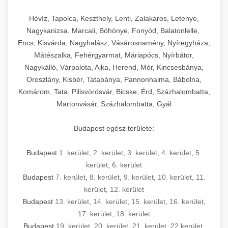
Hévíz, Tapolca, Keszthely, Lenti, Zalakaros, Letenye,
Nagykanizsa, Marcali, Böhönye, Fonyód, Balatonlelle,
Encs, Kisvárda, Nagyhalász, Vásárosnamény, Nyíregyháza,
Mátészalka, Fehérgyarmat, Máriapócs, Nyírbátor,
Nagykálló, Várpalota, Ajka, Herend, Mór, Kincsesbánya,
Oroszlány, Kisbér, Tatabánya, Pannonhalma, Bábolna,
Komárom, Tata, Pilisvörösvár, Bicske, Érd, Százhalombatta,
Martonvásár, Százhalombatta, Gyál
Budapest egész területe:
Budapest
1. kerület
,
2. kerület
,
3. kerület
,
4. kerület
,
5.
kerület
,
6. kerület
Budapest
7. kerület
,
8. kerület
,
9. kerület
,
10. kerület
,
11.
kerület
,
12. kerület
Budapest
13. kerület
,
14. kerület
,
15. kerület
,
16. kerület
,
17. kerület
,
18. kerület
Budapest
19. kerület
,
20. kerület
,
21. kerület
,
22.kerület
,