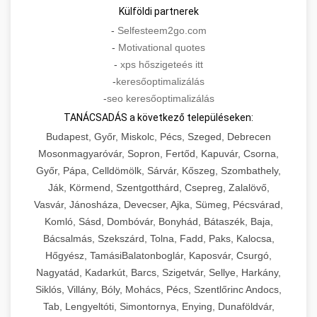
Külföldi partnerek
-
Selfesteem2go.com
-
Motivational quotes
-
xps hőszigeteés itt
-
keresőoptimalizálás
-
seo keresőoptimalizálás
TANÁCSADÁS a következő településeken:
Budapest, Győr, Miskolc, Pécs, Szeged, Debrecen
Mosonmagyaróvár, Sopron, Fertőd, Kapuvár, Csorna,
Győr, Pápa, Celldömölk, Sárvár, Kőszeg, Szombathely,
Ják, Körmend, Szentgotthárd, Csepreg, Zalalövő,
Vasvár, Jánosháza, Devecser, Ajka, Sümeg, Pécsvárad,
Komló, Sásd, Dombóvár, Bonyhád, Bátaszék, Baja,
Bácsalmás, Szekszárd, Tolna, Fadd, Paks, Kalocsa,
Hőgyész, TamásiBalatonboglár, Kaposvár, Csurgó,
Nagyatád, Kadarkút, Barcs, Szigetvár, Sellye, Harkány,
Siklós, Villány, Bóly, Mohács, Pécs, Szentlőrinc Andocs,
Tab, Lengyeltóti, Simontornya, Enying, Dunaföldvár,