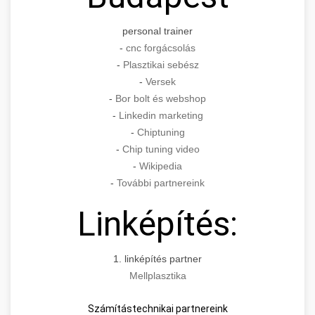
personal trainer
-
cnc forgácsolás
-
Plasztikai sebész
-
Versek
-
Bor bolt és webshop
-
Linkedin marketing
-
Chiptuning
-
Chip tuning video
-
Wikipedia
-
További partnereink
Linképítés:
1. linképítés partner
Mellplasztika
Számítástechnikai partnereink