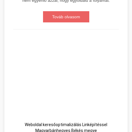
nem egyenlő azzal, hogy egyoldalú a folyamat.
Továb olvasom
Weboldal keresőoptimalizálás Linképítéssel
Magyarbánhegyes Békés megye