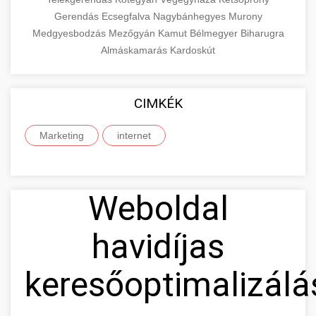
Gerendás
Ecsegfalva
Nagybánhegyes
Murony
Medgyesbodzás
Mezőgyán
Kamut
Bélmegyer
Biharugra
Almáskamarás
Kardoskút
CIMKÉK
Marketing
internet
Weboldal
havidíjas
keresőoptimalizálá