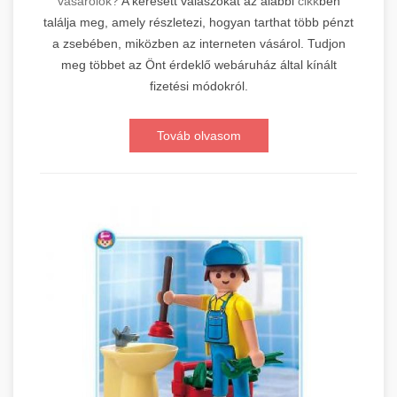
vásárolok?
A keresett válaszokat az alábbi
cikk
ben
találja meg, amely részletezi, hogyan tarthat több pénzt
a zsebében, miközben az interneten vásárol. Tudjon
meg többet az Önt érdeklő webáruház által kínált
fizetési módokról.
Továb olvasom