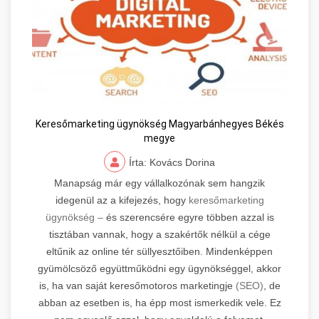
Keresőmarketing ügynökség Magyarbánhegyes Békés
megye
Írta: Kovács Dorina
Manapság már egy vállalkozónak sem hangzik
idegenül az a kifejezés, hogy
keresőmarketing
ügynökség –
és szerencsére egyre többen azzal is
tisztában vannak, hogy a szakértők nélkül a cége
eltűnik az online tér süllyesztőiben. Mindenképpen
gyümölcsöző együttműködni egy ügynökséggel, akkor
is, ha van saját keresőmotoros marketingje
(SEO)
, de
abban az esetben is, ha épp most ismerkedik vele. Ez