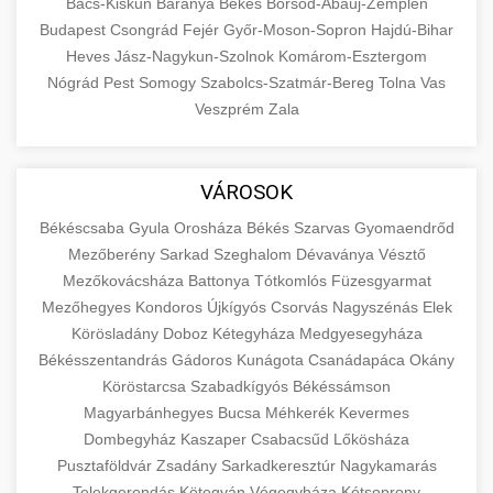
Bács-Kiskun
Baranya
Békés
Borsod-Abaúj-Zemplén
Budapest
Csongrád
Fejér
Győr-Moson-Sopron
Hajdú-Bihar
Heves
Jász-Nagykun-Szolnok
Komárom-Esztergom
Nógrád
Pest
Somogy
Szabolcs-Szatmár-Bereg
Tolna
Vas
Veszprém
Zala
VÁROSOK
Békéscsaba
Gyula
Orosháza
Békés
Szarvas
Gyomaendrőd
Mezőberény
Sarkad
Szeghalom
Dévaványa
Vésztő
Mezőkovácsháza
Battonya
Tótkomlós
Füzesgyarmat
Mezőhegyes
Kondoros
Újkígyós
Csorvás
Nagyszénás
Elek
Körösladány
Doboz
Kétegyháza
Medgyesegyháza
Békésszentandrás
Gádoros
Kunágota
Csanádapáca
Okány
Köröstarcsa
Szabadkígyós
Békéssámson
Magyarbánhegyes
Bucsa
Méhkerék
Kevermes
Dombegyház
Kaszaper
Csabacsűd
Lőkösháza
Pusztaföldvár
Zsadány
Sarkadkeresztúr
Nagykamarás
Telekgerendás
Kötegyán
Végegyháza
Kétsoprony