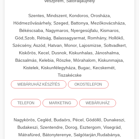
Veszprém, Sátoraljaújhely
Szentes, Mindszent, Kondoros, Orosháza,
Hódmezővásárhely, Szeged, Battonya, Mezőkovácsháza,
Békéscsaba, Nagymaros, Nyergesújfalu, Kismaros,
Göd,Szob, Rétság, Balassagyarmat, Romhány, Hollókő,
Szécsény, Aszód, Hatvan, Monor, Lajosmizse, Soltvadkert,
Kiskőrös, Kecel, Dusnok, Kiskunhalas, Jánoshalma,
Bácsalmás, Kelebia, Röszke, Mórahalom, Kiskunmajsa,
Kistelek, Kiskunfélegyháza, Bugac, Kecskemét,
Tiszakécske
WEBÁRUHÁZ KÉSZÍTÉS
OKOSTELEFON
TELEFON
MARKETING
WEBÁRUHÁZ
Nagykörös, Cegléd, Budaörs, Pécel, Gödöllő, Dunakeszi,
Budakeszi, Szentendre, Dorog, Esztergom, Visegrád,
Mátrafüred, Bátonyterenye, Salgótarján,Rudabánya,