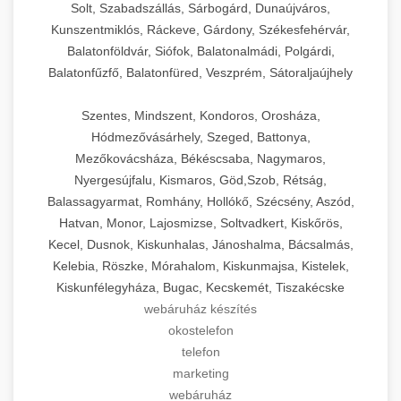
Solt, Szabadszállás, Sárbogárd, Dunaújváros,
Kunszentmiklós, Ráckeve, Gárdony, Székesfehérvár,
Balatonföldvár, Siófok, Balatonalmádi, Polgárdi,
Balatonfűzfő, Balatonfüred, Veszprém, Sátoraljaújhely
Szentes, Mindszent, Kondoros, Orosháza,
Hódmezővásárhely, Szeged, Battonya,
Mezőkovácsháza, Békéscsaba, Nagymaros,
Nyergesújfalu, Kismaros, Göd,Szob, Rétság,
Balassagyarmat, Romhány, Hollókő, Szécsény, Aszód,
Hatvan, Monor, Lajosmizse, Soltvadkert, Kiskőrös,
Kecel, Dusnok, Kiskunhalas, Jánoshalma, Bácsalmás,
Kelebia, Röszke, Mórahalom, Kiskunmajsa, Kistelek,
Kiskunfélegyháza, Bugac, Kecskemét, Tiszakécske
webáruház készítés
okostelefon
telefon
marketing
webáruház