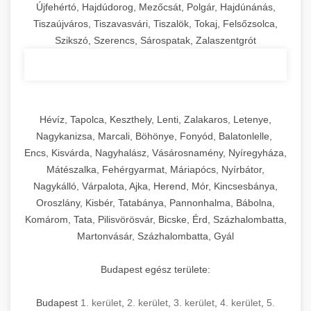
Újfehértó, Hajdúdorog, Mezőcsát, Polgár, Hajdúnánás,
Tiszaújváros, Tiszavasvári, Tiszalök, Tokaj, Felsőzsolca,
Szikszó, Szerencs, Sárospatak, Zalaszentgrót
Hévíz, Tapolca, Keszthely, Lenti, Zalakaros, Letenye,
Nagykanizsa, Marcali, Böhönye, Fonyód, Balatonlelle,
Encs, Kisvárda, Nagyhalász, Vásárosnamény, Nyíregyháza,
Mátészalka, Fehérgyarmat, Máriapócs, Nyírbátor,
Nagykálló, Várpalota, Ajka, Herend, Mór, Kincsesbánya,
Oroszlány, Kisbér, Tatabánya, Pannonhalma, Bábolna,
Komárom, Tata, Pilisvörösvár, Bicske, Érd, Százhalombatta,
Martonvásár, Százhalombatta, Gyál
Budapest egész területe:
Budapest
1. kerület
,
2. kerület
,
3. kerület
,
4. kerület
,
5.