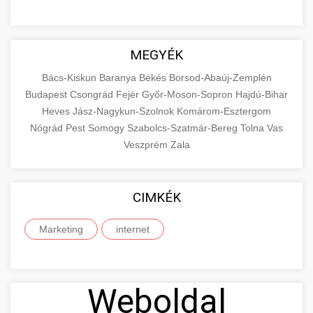
MEGYÉK
Bács-Kiskun
Baranya
Békés
Borsod-Abaúj-Zemplén
Budapest
Csongrád
Fejér
Győr-Moson-Sopron
Hajdú-Bihar
Heves
Jász-Nagykun-Szolnok
Komárom-Esztergom
Nógrád
Pest
Somogy
Szabolcs-Szatmár-Bereg
Tolna
Vas
Veszprém
Zala
CIMKÉK
Marketing
internet
Weboldal