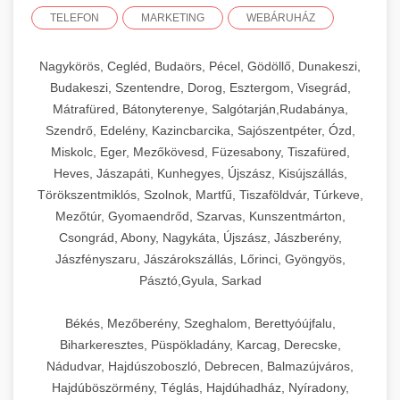
TELEFON
MARKETING
WEBÁRUHÁZ
Nagykörös, Cegléd, Budaörs, Pécel, Gödöllő, Dunakeszi,
Budakeszi, Szentendre, Dorog, Esztergom, Visegrád,
Mátrafüred, Bátonyterenye, Salgótarján,Rudabánya,
Szendrő, Edelény, Kazincbarcika, Sajószentpéter, Ózd,
Miskolc, Eger, Mezőkövesd, Füzesabony, Tiszafüred,
Heves, Jászapáti, Kunhegyes, Újszász, Kisújszállás,
Törökszentmiklós, Szolnok, Martfű, Tiszaföldvár, Túrkeve,
Mezőtúr, Gyomaendrőd, Szarvas, Kunszentmárton,
Csongrád, Abony, Nagykáta, Újszász, Jászberény,
Jászfényszaru, Jászárokszállás, Lőrinci, Gyöngyös,
Pásztó,Gyula, Sarkad
Békés, Mezőberény, Szeghalom, Berettyóújfalu,
Biharkeresztes, Püspökladány, Karcag, Derecske,
Nádudvar, Hajdúszoboszló, Debrecen, Balmazújváros,
Hajdúböszörmény, Téglás, Hajdúhadház, Nyíradony,