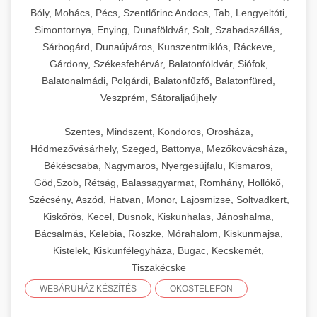
Bóly, Mohács, Pécs, Szentlőrinc Andocs, Tab, Lengyeltóti,
Simontornya, Enying, Dunaföldvár, Solt, Szabadszállás,
Sárbogárd, Dunaújváros, Kunszentmiklós, Ráckeve,
Gárdony, Székesfehérvár, Balatonföldvár, Siófok,
Balatonalmádi, Polgárdi, Balatonfűzfő, Balatonfüred,
Veszprém, Sátoraljaújhely
Szentes, Mindszent, Kondoros, Orosháza,
Hódmezővásárhely, Szeged, Battonya, Mezőkovácsháza,
Békéscsaba, Nagymaros, Nyergesújfalu, Kismaros,
Göd,Szob, Rétság, Balassagyarmat, Romhány, Hollókő,
Szécsény, Aszód, Hatvan, Monor, Lajosmizse, Soltvadkert,
Kiskőrös, Kecel, Dusnok, Kiskunhalas, Jánoshalma,
Bácsalmás, Kelebia, Röszke, Mórahalom, Kiskunmajsa,
Kistelek, Kiskunfélegyháza, Bugac, Kecskemét,
Tiszakécske
WEBÁRUHÁZ KÉSZÍTÉS
OKOSTELEFON