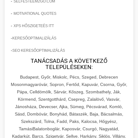
-
SELFESTEEM2GO.COM
-
MOTIVATIONAL QUOTES
-
XPS HŐSZIGETEÉS ITT
-
KERESŐOPTIMALIZÁLÁS
-
SEO KERESŐOPTIMALIZÁLÁS
TANÁCSADÁS A KÖVETKEZŐ
TELEPÜLÉSEKEN:
Budapest, Győr, Miskolc, Pécs, Szeged, Debrecen
Mosonmagyaróvár, Sopron, Fertőd, Kapuvár, Csorna, Győr,
Pápa, Celldömölk, Sárvár, Kőszeg, Szombathely, Ják,
Körmend, Szentgotthárd, Csepreg, Zalalövő, Vasvár,
Jánosháza, Devecser, Ajka, Sümeg, Pécsvárad, Komló,
Sásd, Dombóvár, Bonyhád, Bátaszék, Baja, Bácsalmás,
Szekszárd, Tolna, Fadd, Paks, Kalocsa, Hőgyész,
TamásiBalatonboglár, Kaposvár, Csurgó, Nagyatád,
Kadarkút, Barcs, Szigetvár, Sellye, Harkány, Siklós, Villány,