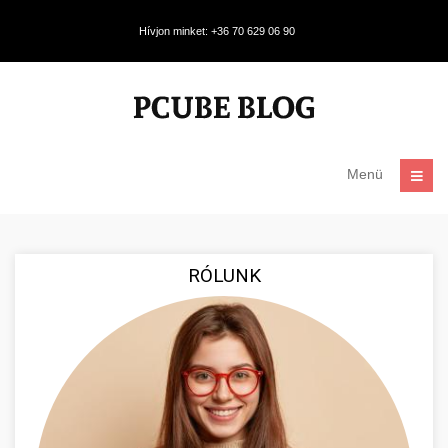
Hívjon minket: +36 70 629 06 90
Menü
RÓLUNK