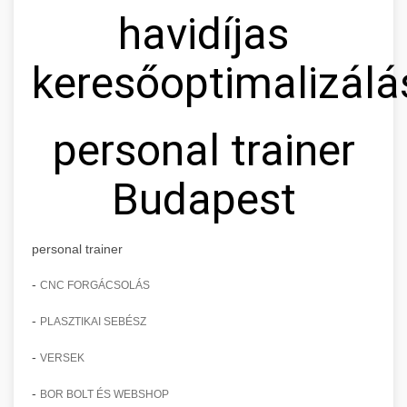
havidíjas
keresőoptimalizálá
personal trainer
Budapest
personal trainer
-
CNC FORGÁCSOLÁS
-
PLASZTIKAI SEBÉSZ
-
VERSEK
-
BOR BOLT ÉS WEBSHOP