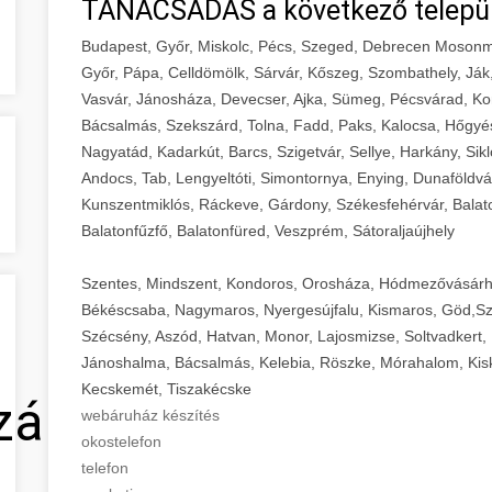
TANÁCSADÁS a következő telepü
Budapest, Győr, Miskolc, Pécs, Szeged, Debrecen Mosonm
Győr, Pápa, Celldömölk, Sárvár, Kőszeg, Szombathely, Ják
Vasvár, Jánosháza, Devecser, Ajka, Sümeg, Pécsvárad, Ko
Bácsalmás, Szekszárd, Tolna, Fadd, Paks, Kalocsa, Hőgyé
Nagyatád, Kadarkút, Barcs, Szigetvár, Sellye, Harkány, Sikl
Andocs, Tab, Lengyeltóti, Simontornya, Enying, Dunaföldvá
Kunszentmiklós, Ráckeve, Gárdony, Székesfehérvár, Balaton
Balatonfűzfő, Balatonfüred, Veszprém, Sátoraljaújhely
Szentes, Mindszent, Kondoros, Orosháza, Hódmezővásárh
Békéscsaba, Nagymaros, Nyergesújfalu, Kismaros, Göd,Sz
Szécsény, Aszód, Hatvan, Monor, Lajosmizse, Soltvadkert, 
Jánoshalma, Bácsalmás, Kelebia, Röszke, Mórahalom, Kisk
Kecskemét, Tiszakécske
zálás
webáruház készítés
okostelefon
telefon