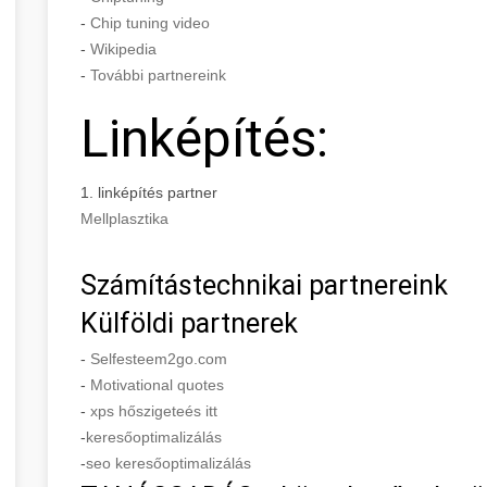
-
Chip tuning video
-
Wikipedia
-
További partnereink
Linképítés:
1. linképítés partner
Mellplasztika
Számítástechnikai partnereink
Külföldi partnerek
-
Selfesteem2go.com
-
Motivational quotes
-
xps hőszigeteés itt
-
keresőoptimalizálás
-
seo keresőoptimalizálás