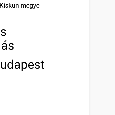
-Kiskun megye
as
lás
Budapest