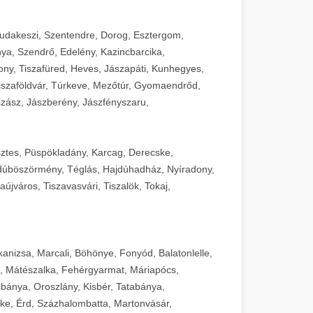
Budakeszi, Szentendre, Dorog, Esztergom,
ya, Szendrő, Edelény, Kazincbarcika,
ny, Tiszafüred, Heves, Jászapáti, Kunhegyes,
 Tiszaföldvár, Túrkeve, Mezőtúr, Gyomaendrőd,
zász, Jászberény, Jászfényszaru,
sztes, Püspökladány, Karcag, Derecske,
dúböszörmény, Téglás, Hajdúhadház, Nyíradony,
újváros, Tiszavasvári, Tiszalök, Tokaj,
kanizsa, Marcali, Böhönye, Fonyód, Balatonlelle,
, Mátészalka, Fehérgyarmat, Máriapócs,
sbánya, Oroszlány, Kisbér, Tatabánya,
ke, Érd, Százhalombatta, Martonvásár,