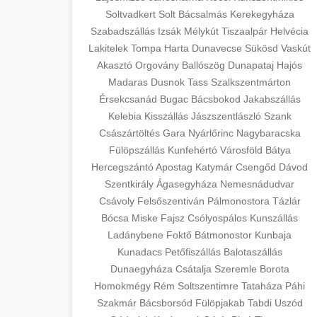
Soltvadkert
Solt
Bácsalmás
Kerekegyháza
Szabadszállás
Izsák
Mélykút
Tiszaalpár
Helvécia
Lakitelek
Tompa
Harta
Dunavecse
Sükösd
Vaskút
Akasztó
Orgovány
Ballószög
Dunapataj
Hajós
Madaras
Dusnok
Tass
Szalkszentmárton
Érsekcsanád
Bugac
Bácsbokod
Jakabszállás
Kelebia
Kisszállás
Jászszentlászló
Szank
Császártöltés
Gara
Nyárlőrinc
Nagybaracska
Fülöpszállás
Kunfehértó
Városföld
Bátya
Hercegszántó
Apostag
Katymár
Csengőd
Dávod
Szentkirály
Ágasegyháza
Nemesnádudvar
Csávoly
Felsőszentiván
Pálmonostora
Tázlár
Bócsa
Miske
Fajsz
Csólyospálos
Kunszállás
Ladánybene
Foktő
Bátmonostor
Kunbaja
Kunadacs
Petőfiszállás
Balotaszállás
Dunaegyháza
Csátalja
Szeremle
Borota
Homokmégy
Rém
Soltszentimre
Tataháza
Páhi
Szakmár
Bácsborsód
Fülöpjakab
Tabdi
Uszód