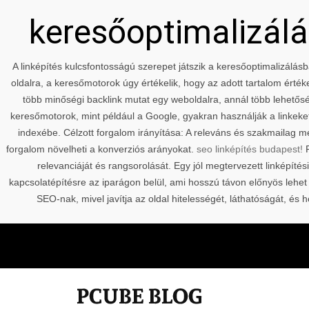
keresőoptimalizálás
A linképítés kulcsfontosságú szerepet játszik a keresőoptimalizálásb
oldalra, a keresőmotorok úgy értékelik, hogy az adott tartalom érté
több minőségi backlink mutat egy weboldalra, annál több lehetőség
keresőmotorok, mint például a Google, gyakran használják a linkeket
indexébe. Célzott forgalom irányítása: A releváns és szakmailag m
forgalom növelheti a konverziós arányokat.
seo linképítés budapest!
P
relevanciáját és rangsorolását. Egy jól megtervezett linképítés
kapcsolatépítésre az iparágon belül, ami hosszú távon előnyös lehet
SEO-nak, mivel javítja az oldal hitelességét, láthatóságát, 