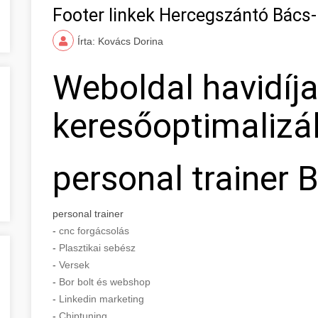
Footer linkek Hercegszántó Bács
Írta: Kovács Dorina
Weboldal havidíj
keresőoptimalizá
personal trainer 
personal trainer
-
cnc forgácsolás
-
Plasztikai sebész
-
Versek
-
Bor bolt és webshop
-
Linkedin marketing
-
Chiptuning