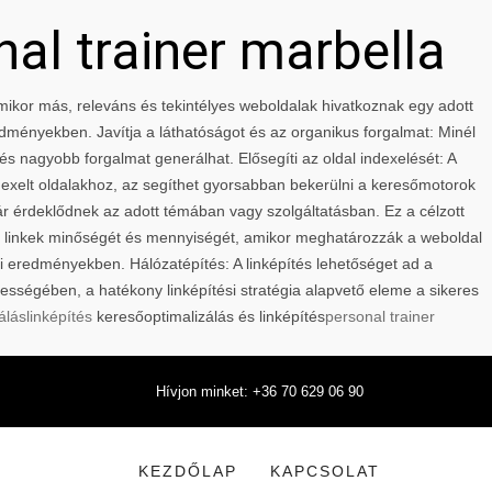
nal trainer marbella
 Amikor más, releváns és tekintélyes weboldalak hivatkoznak egy adott
edményekben. Javítja a láthatóságot és az organikus forgalmat: Minél
és nagyobb forgalmat generálhat. Elősegíti az oldal indexelését: A
ndexelt oldalakhoz, az segíthet gyorsabban bekerülni a keresőmotorok
ár érdeklődnek az adott témában vagy szolgáltatásban. Ez a célzott
 a linkek minőségét és mennyiségét, amikor meghatározzák a weboldal
sési eredményekben. Hálózatépítés: A linképítés lehetőséget ad a
ességében, a hatékony linképítési stratégia alapvető eleme a sikeres
álás
linképítés
keresőoptimalizálás és linképítés
personal trainer
Hívjon minket: +36 70 629 06 90
KEZDŐLAP
KAPCSOLAT