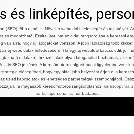
 és linképítés, perso
an (SEO) több okból is: Növeli a weboldal hitelességét és tekintélyét:
kes és megbízható. Ezáltal javulhat az oldal rangsorolása a keresési er
 van arra, hogy új látogatókat vonzzon. A jobb láthatóság több klikket 
 az új weboldalak felfedezésére. Ha egy új weboldal kapcsolódik jól i
egbízható oldalakról érkező linkek olyan látogatókat hozhatnak, akik m
ozitív SEO jelzések: A keresőmotorok algoritmusai figyelembe veszik
i stratégia elősegítheti, hogy egy oldal jobb helyezést érjen el a kere
 az üzleti kapcsolatok és lehetséges partnerségek szempontjából. Össz
és hozzájárul a magasabb keresőmotoros rangsoroláshoz.
keresőoptimaliz
marbella
personal trainer budapest