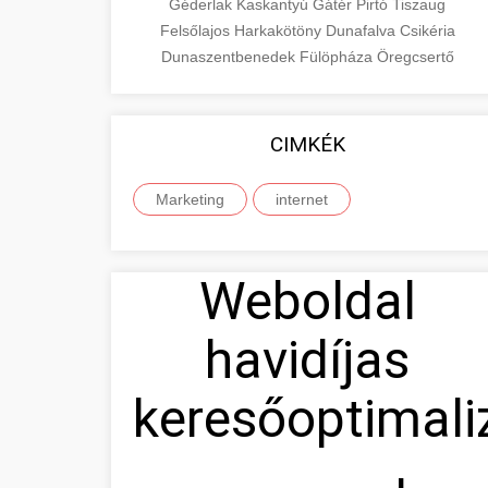
Géderlak
Kaskantyú
Gátér
Pirtó
Tiszaug
Felsőlajos
Harkakötöny
Dunafalva
Csikéria
Dunaszentbenedek
Fülöpháza
Öregcsertő
CIMKÉK
Marketing
internet
Weboldal
havidíjas
keresőoptimali