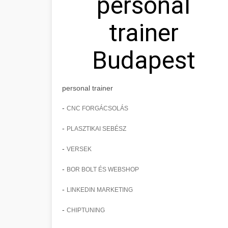
personal
trainer
Budapest
personal trainer
-
CNC FORGÁCSOLÁS
-
PLASZTIKAI SEBÉSZ
-
VERSEK
-
BOR BOLT ÉS WEBSHOP
-
LINKEDIN MARKETING
-
CHIPTUNING