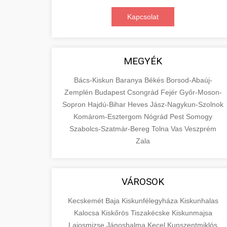
Kapcsolat
MEGYÉK
Bács-Kiskun
Baranya
Békés
Borsod-Abaúj-
Zemplén
Budapest
Csongrád
Fejér
Győr-Moson-
Sopron
Hajdú-Bihar
Heves
Jász-Nagykun-Szolnok
Komárom-Esztergom
Nógrád
Pest
Somogy
Szabolcs-Szatmár-Bereg
Tolna
Vas
Veszprém
Zala
VÁROSOK
Kecskemét
Baja
Kiskunfélegyháza
Kiskunhalas
Kalocsa
Kiskőrös
Tiszakécske
Kiskunmajsa
Lajosmizse
Jánoshalma
Kecel
Kunszentmiklós