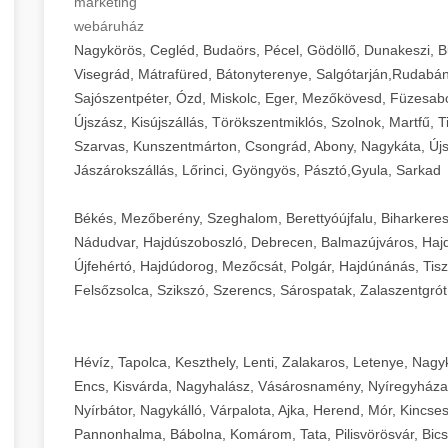
marketing
webáruház
Nagykörös, Cegléd, Budaörs, Pécel, Gödöllő, Dunakeszi, 
Visegrád, Mátrafüred, Bátonyterenye, Salgótarján,Rudabán
Sajószentpéter, Ózd, Miskolc, Eger, Mezőkövesd, Füzesabo
Újszász, Kisújszállás, Törökszentmiklós, Szolnok, Martfű,
Szarvas, Kunszentmárton, Csongrád, Abony, Nagykáta, Újs
Jászárokszállás, Lőrinci, Gyöngyös, Pásztó,Gyula, Sarkad
Békés, Mezőberény, Szeghalom, Berettyóújfalu, Biharkere
Nádudvar, Hajdúszoboszló, Debrecen, Balmazújváros, Haj
Újfehértó, Hajdúdorog, Mezőcsát, Polgár, Hajdúnánás, Tisza
Felsőzsolca, Szikszó, Szerencs, Sárospatak, Zalaszentgrót
Hévíz, Tapolca, Keszthely, Lenti, Zalakaros, Letenye, Nagy
Encs, Kisvárda, Nagyhalász, Vásárosnamény, Nyíregyháza
Nyírbátor, Nagykálló, Várpalota, Ajka, Herend, Mór, Kincse
Pannonhalma, Bábolna, Komárom, Tata, Pilisvörösvár, Bics