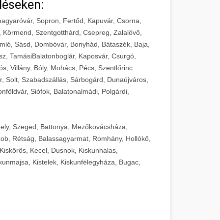
léseken:
agyaróvár, Sopron, Fertőd, Kapuvár, Csorna,
, Körmend, Szentgotthárd, Csepreg, Zalalövő,
mló, Sásd, Dombóvár, Bonyhád, Bátaszék, Baja,
sz, TamásiBalatonboglár, Kaposvár, Csurgó,
ós, Villány, Bóly, Mohács, Pécs, Szentlőrinc
r, Solt, Szabadszállás, Sárbogárd, Dunaújváros,
földvár, Siófok, Balatonalmádi, Polgárdi,
ely, Szeged, Battonya, Mezőkovácsháza,
ob, Rétság, Balassagyarmat, Romhány, Hollókő,
Kiskőrös, Kecel, Dusnok, Kiskunhalas,
unmajsa, Kistelek, Kiskunfélegyháza, Bugac,