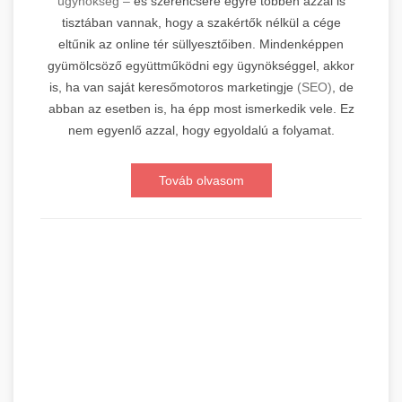
ügynökség –
és szerencsére egyre többen azzal is
tisztában vannak, hogy a szakértők nélkül a cége
eltűnik az online tér süllyesztőiben. Mindenképpen
gyümölcsöző együttműködni egy ügynökséggel, akkor
is, ha van saját keresőmotoros marketingje
(SEO)
, de
abban az esetben is, ha épp most ismerkedik vele. Ez
nem egyenlő azzal, hogy egyoldalú a folyamat.
Továb olvasom