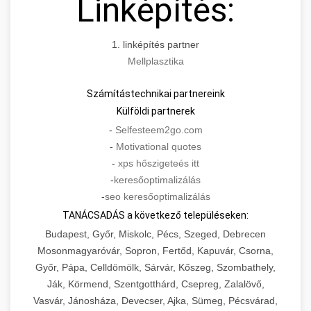
Linképítés:
1. linképítés partner
Mellplasztika
Számítástechnikai partnereink
Külföldi partnerek
-
Selfesteem2go.com
-
Motivational quotes
-
xps hőszigeteés itt
-
keresőoptimalizálás
-
seo keresőoptimalizálás
TANÁCSADÁS a következő településeken:
Budapest, Győr, Miskolc, Pécs, Szeged, Debrecen
Mosonmagyaróvár, Sopron, Fertőd, Kapuvár, Csorna,
Győr, Pápa, Celldömölk, Sárvár, Kőszeg, Szombathely,
Ják, Körmend, Szentgotthárd, Csepreg, Zalalövő,
Vasvár, Jánosháza, Devecser, Ajka, Sümeg, Pécsvárad,