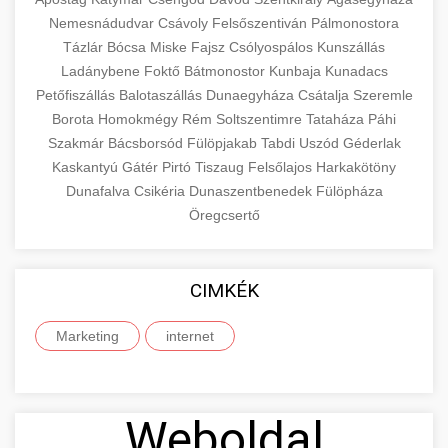
Nemesnádudvar
Csávoly
Felsőszentiván
Pálmonostora
Tázlár
Bócsa
Miske
Fajsz
Csólyospálos
Kunszállás
Ladánybene
Foktő
Bátmonostor
Kunbaja
Kunadacs
Petőfiszállás
Balotaszállás
Dunaegyháza
Csátalja
Szeremle
Borota
Homokmégy
Rém
Soltszentimre
Tataháza
Páhi
Szakmár
Bácsborsód
Fülöpjakab
Tabdi
Uszód
Géderlak
Kaskantyú
Gátér
Pirtó
Tiszaug
Felsőlajos
Harkakötöny
Dunafalva
Csikéria
Dunaszentbenedek
Fülöpháza
Öregcsertő
CIMKÉK
Marketing
internet
Weboldal