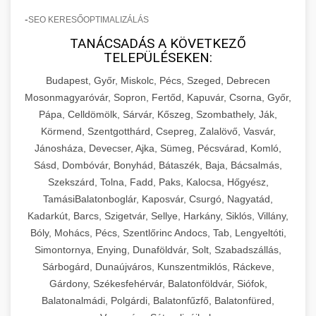
-
SEO KERESŐOPTIMALIZÁLÁS
TANÁCSADÁS A KÖVETKEZŐ
TELEPÜLÉSEKEN:
Budapest, Győr, Miskolc, Pécs, Szeged, Debrecen
Mosonmagyaróvár, Sopron, Fertőd, Kapuvár, Csorna, Győr,
Pápa, Celldömölk, Sárvár, Kőszeg, Szombathely, Ják,
Körmend, Szentgotthárd, Csepreg, Zalalövő, Vasvár,
Jánosháza, Devecser, Ajka, Sümeg, Pécsvárad, Komló,
Sásd, Dombóvár, Bonyhád, Bátaszék, Baja, Bácsalmás,
Szekszárd, Tolna, Fadd, Paks, Kalocsa, Hőgyész,
TamásiBalatonboglár, Kaposvár, Csurgó, Nagyatád,
Kadarkút, Barcs, Szigetvár, Sellye, Harkány, Siklós, Villány,
Bóly, Mohács, Pécs, Szentlőrinc Andocs, Tab, Lengyeltóti,
Simontornya, Enying, Dunaföldvár, Solt, Szabadszállás,
Sárbogárd, Dunaújváros, Kunszentmiklós, Ráckeve,
Gárdony, Székesfehérvár, Balatonföldvár, Siófok,
Balatonalmádi, Polgárdi, Balatonfűzfő, Balatonfüred,