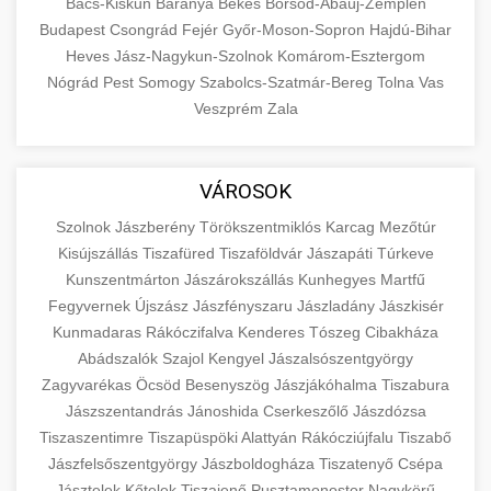
Bács-Kiskun
Baranya
Békés
Borsod-Abaúj-Zemplén
Budapest
Csongrád
Fejér
Győr-Moson-Sopron
Hajdú-Bihar
Heves
Jász-Nagykun-Szolnok
Komárom-Esztergom
Nógrád
Pest
Somogy
Szabolcs-Szatmár-Bereg
Tolna
Vas
Veszprém
Zala
VÁROSOK
Szolnok
Jászberény
Törökszentmiklós
Karcag
Mezőtúr
Kisújszállás
Tiszafüred
Tiszaföldvár
Jászapáti
Túrkeve
Kunszentmárton
Jászárokszállás
Kunhegyes
Martfű
Fegyvernek
Újszász
Jászfényszaru
Jászladány
Jászkisér
Kunmadaras
Rákóczifalva
Kenderes
Tószeg
Cibakháza
Abádszalók
Szajol
Kengyel
Jászalsószentgyörgy
Zagyvarékas
Öcsöd
Besenyszög
Jászjákóhalma
Tiszabura
Jászszentandrás
Jánoshida
Cserkeszőlő
Jászdózsa
Tiszaszentimre
Tiszapüspöki
Alattyán
Rákócziújfalu
Tiszabő
Jászfelsőszentgyörgy
Jászboldogháza
Tiszatenyő
Csépa
Jásztelek
Kőtelek
Tiszajenő
Pusztamonostor
Nagykörű