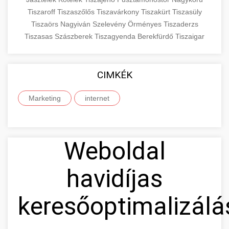
Tiszaroff
Tiszaszőlős
Tiszavárkony
Tiszakürt
Tiszasüly
Tiszaörs
Nagyiván
Szelevény
Örményes
Tiszaderzs
Tiszasas
Szászberek
Tiszagyenda
Berekfürdő
Tiszaigar
CIMKÉK
Marketing
internet
Weboldal
havidíjas
keresőoptimalizálá