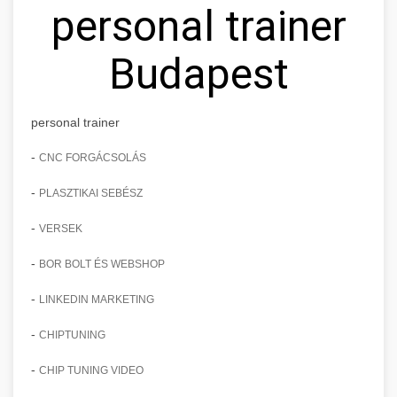
personal trainer
Budapest
personal trainer
-
CNC FORGÁCSOLÁS
-
PLASZTIKAI SEBÉSZ
-
VERSEK
-
BOR BOLT ÉS WEBSHOP
-
LINKEDIN MARKETING
-
CHIPTUNING
-
CHIP TUNING VIDEO