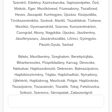
Szendrő, Edelény, Kazincbarcika, Sajószentpéter, Ózd,
Miskolc, Eger, Mezőkövesd, Füzesabony, Tiszafüred,
Heves, Jászapáti, Kunhegyes, Újszász, Kisújszállás,
Törökszentmiklós, Szolnok, Martfű, Tiszaföldvár, Túrkeve,
Mezőtúr, Gyomaendrőd, Szarvas, Kunszentmárton,
Csongrád, Abony, Nagykáta, Újszász, Jászberény,
Jászfényszaru, Jászárokszállás, Lőrinci, Gyöngyös,
Pásztó,Gyula, Sarkad
Békés, Mezőberény, Szeghalom, Berettyóújfalu,
Biharkeresztes, Püspökladány, Karcag, Derecske,
Nádudvar, Hajdúszoboszló, Debrecen, Balmazújváros,
Hajdúböszörmény, Téglás, Hajdúhadház, Nyíradony,
Újfehértó, Hajdúdorog, Mezőcsát, Polgár, Hajdúnánás,
Tiszaújváros, Tiszavasvári, Tiszalök, Tokaj, Felsőzsolca,
Szikszó, Szerencs, Sárospatak, Zalaszentgrót