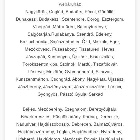
webáruház
Nagykörös, Cegléd, Budaörs, Pécel, Gödöllő,
Dunakeszi, Budakeszi, Szentendre, Dorog, Esztergom,
Visegrád, Mátrafüred, Bátonyterenye,
Salgótarján,Rudabánya, Szendrő, Edelény,
Kazincbarcika, Sajószentpéter, Ózd, Miskolc, Eger,
Mezőkövesd, Füzesabony, Tiszafüred, Heves,
Jászapáti, Kunhegyes, Újszász, Kisújszállás,
Törökszentmiklós, Szolnok, Martfű, Tiszaföldvár,
Túrkeve, Mezőtúr, Gyomaendrőd, Szarvas,
Kunszentmárton, Csongrád, Abony, Nagykáta, Újszász,
Jászberény, Jászfényszaru, Jászárokszállás, Lőrinci,
Gyöngyös, Pásztó,Gyula, Sarkad
Békés, Mezőberény, Szeghalom, Berettyóújfalu,
Biharkeresztes, Püspökladány, Karcag, Derecske,
Nádudvar, Hajdúszoboszló, Debrecen, Balmazújváros,
Hajdúböszörmény, Téglás, Hajdúhadház, Nyíradony,
Újfehértó, Hajdúdorog, Mezőcsát, Polgár, Hajdúnánás,