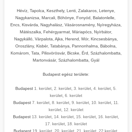
Hévíz, Tapolca, Keszthely, Lenti, Zalakaros, Letenye,
Nagykanizsa, Marcali, Böhönye, Fonyód, Balatonlelle,
Encs, Kisvárda, Nagyhalász, Vásárosnamény, Nyíregyháza,
Mátészalka, Fehérgyarmat, Máriapócs, Nyírbátor,
Nagykálló, Várpalota, Ajka, Herend, Mór, Kincsesbánya,
Oroszlány, Kisbér, Tatabánya, Pannonhalma, Bábolna,
Komárom, Tata, Pilisvörösvár, Bicske, Érd, Százhalombatta,
Martonvásár, Százhalombatta, Gyál
Budapest egész területe:
Budapest
1. kerület
,
2. kerület
,
3. kerület
,
4. kerület
,
5.
kerület
,
6. kerület
Budapest
7. kerület
,
8. kerület
,
9. kerület
,
10. kerület
,
11.
kerület
,
12. kerület
Budapest
13. kerület
,
14. kerület
,
15. kerület
,
16. kerület
,
17. kerület
,
18. kerület
Budapest
19. kerület
,
20. kerület
,
21. kerület
,
22.kerület
,