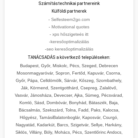
Számítástechnikai partnereink
Külföldi partnerek
-
Selfesteem2go.com
-
Motivational quotes
-
xps hőszigeteés itt
-
keresőoptimalizálás
-
seo keresőoptimalizálás
TANÁCSADÁS a következő településeken:
Budapest, Győr, Miskolc, Pécs, Szeged, Debrecen
Mosonmagyaróvár, Sopron, Fertőd, Kapuvár, Csorna,
Győr, Pápa, Celldömölk, Sárvár, Kőszeg, Szombathely,
Ják, Körmend, Szentgotthárd, Csepreg, Zalalövő,
Vasvár, Jánosháza, Devecser, Ajka, Sümeg, Pécsvárad,
Komló, Sásd, Dombóvár, Bonyhád, Bátaszék, Baja,
Bácsalmás, Szekszárd, Tolna, Fadd, Paks, Kalocsa,
Hőgyész, TamásiBalatonboglár, Kaposvár, Csurgó,
Nagyatád, Kadarkút, Barcs, Szigetvár, Sellye, Harkány,
Siklós, Villány, Bóly, Mohács, Pécs, Szentlőrinc Andocs,