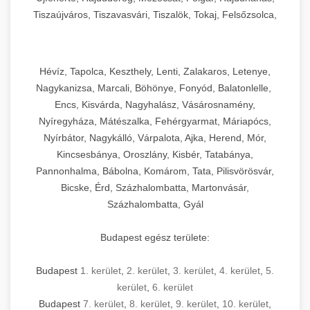
Tiszaújváros, Tiszavasvári, Tiszalök, Tokaj, Felsőzsolca,
Szikszó, Szerencs, Sárospatak, Zalaszentgrót
Hévíz, Tapolca, Keszthely, Lenti, Zalakaros, Letenye,
Nagykanizsa, Marcali, Böhönye, Fonyód, Balatonlelle,
Encs, Kisvárda, Nagyhalász, Vásárosnamény,
Nyíregyháza, Mátészalka, Fehérgyarmat, Máriapócs,
Nyírbátor, Nagykálló, Várpalota, Ajka, Herend, Mór,
Kincsesbánya, Oroszlány, Kisbér, Tatabánya,
Pannonhalma, Bábolna, Komárom, Tata, Pilisvörösvár,
Bicske, Érd, Százhalombatta, Martonvásár,
Százhalombatta, Gyál
Budapest egész területe:
Budapest
1. kerület
,
2. kerület
,
3. kerület
,
4. kerület
,
5.
kerület
,
6. kerület
Budapest
7. kerület
,
8. kerület
,
9. kerület
,
10. kerület
,