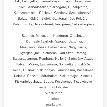
Tab, Lengyeltóti, Simontornya, Enying, Dunaföldvár,
Solt, Szabadszállás, Sárbogárd, Dunaújváros,
Kunszentmiklós, Ráckeve, Gárdony, Székesfehérvár,
Balatonföldvár, Siófok, Balatonalmádi, Polgárdi,
Balatonfűzfő, Balatonfüred, Veszprém, Sátoraljaújhely
Szentes, Mindszent, Kondoros, Orosháza,
Hódmezővásárhely, Szeged, Battonya,
Mezőkovácsháza, Békéscsaba, Nagymaros,
Nyergesújfalu, Kismaros, Göd,Szob, Rétság,
Balassagyarmat, Romhány, Hollókő, Szécsény, Aszód,
Hatvan, Monor, Lajosmizse, Soltvadkert, Kiskőrös,
Kecel, Dusnok, Kiskunhalas, Jánoshalma, Bácsalmás,
Kelebia, Röszke, Mórahalom, Kiskunmajsa, Kistelek,
Kiskunfélegyháza, Bugac, Kecskemét, Tiszakécske
webáruház készítés
okostelefon
telefon
marketing