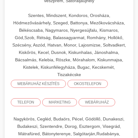
Veszprém, Sátoraljaújhely
Szentes, Mindszent, Kondoros, Orosháza,
Hódmezővásárhely, Szeged, Battonya, Mezőkovácsháza,
Békéscsaba, Nagymaros, Nyergesújfalu, Kismaros,
Göd,Szob, Rétság, Balassagyarmat, Romhány, Hollókő,
Szécsény, Aszód, Hatvan, Monor, Lajosmizse, Soltvadkert,
Kiskőrös, Kecel, Dusnok, Kiskunhalas, Jánoshalma,
Bácsalmás, Kelebia, Röszke, Mórahalom, Kiskunmajsa,
Kistelek, Kiskunfélegyháza, Bugac, Kecskemét,
Tiszakécske
WEBÁRUHÁZ KÉSZÍTÉS
OKOSTELEFON
TELEFON
MARKETING
WEBÁRUHÁZ
Nagykörös, Cegléd, Budaörs, Pécel, Gödöllő, Dunakeszi,
Budakeszi, Szentendre, Dorog, Esztergom, Visegrád,
Mátrafüred, Bátonyterenye, Salgótarján,Rudabánya,