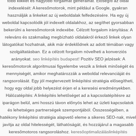
több klikket és nagyobb forgalmat generálhat. Elősegíti az oldal
indexelését: A keresőmotorok, mint például a Google, gyakran
használják a linkeket az új weboldalak felfedezésére. Ha egy új
weboldal kapcsolódik jól indexelt oldalakhoz, az segíthet gyorsabban
bekerülni a keresőmotorok indexébe. Célzott forgalom irányítása: A
releváns és szakmailag megbízható oldalakról érkező linkek olyan
látogatókat hozhatnak, akik már érdeklődnek az adott témában vagy
szolgáltatásban. Ez a célzott forgalom növelheti a konverziós
arányokat.
seo linképítés budapest!
Pozitív SEO jelzések: A
keresőmotorok algoritmusai figyelembe veszik a linkek minőségét és
mennyiségét, amikor meghatározzák a weboldal relevanciáját és
rangsorolását. Egy jól megtervezett linképítési stratégia elősegítheti,
hogy egy oldal jobb helyezést érjen el a keresési eredményekben.
Hálózatépítés: A linképítés lehetőséget ad a kapcsolatépítésre az
iparágon belül, ami hosszú távon előnyös lehet az üzleti kapcsolatok
és lehetséges partnerségek szempontjából. Összességében, a
hatékony linképítési stratégia alapvető eleme a sikeres SEO-nak, mivel
javítja az oldal hitelességét, láthatóságát, és hozzájárul a magasabb
keresőmotoros rangsoroláshoz.
keresőoptimalizálás
linképítés