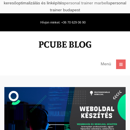
keresőoptimalizálás és linképítés
personal trainer marbella
personal
trainer budapest
Hívjon minket: +36 70 629 06 90
Menü