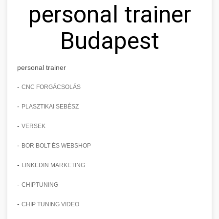
personal trainer
Budapest
personal trainer
-
CNC FORGÁCSOLÁS
-
PLASZTIKAI SEBÉSZ
-
VERSEK
-
BOR BOLT ÉS WEBSHOP
-
LINKEDIN MARKETING
-
CHIPTUNING
-
CHIP TUNING VIDEO