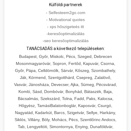
Külföldi partnerek
-
Selfesteem2go.com
-
Motivational quotes
-
xps hőszigeteés itt
-
keresőoptimalizálás
-
seo keresőoptimalizálás
TANÁCSADÁS a következő településeken:
Budapest, Győr, Miskolc, Pécs, Szeged, Debrecen
Mosonmagyaróvár, Sopron, Fertőd, Kapuvár, Csorna,
Győr, Pápa, Celldömölk, Sárvár, Kőszeg, Szombathely,
Ják, Körmend, Szentgotthárd, Csepreg, Zalalövő,
Vasvár, Jánosháza, Devecser, Ajka, Sümeg, Pécsvárad,
Komló, Sásd, Dombóvár, Bonyhád, Bátaszék, Baja,
Bácsalmás, Szekszárd, Tolna, Fadd, Paks, Kalocsa,
Hőgyész, TamásiBalatonboglár, Kaposvár, Csurgó,
Nagyatád, Kadarkút, Barcs, Szigetvár, Sellye, Harkány,
Siklós, Villány, Bóly, Mohács, Pécs, Szentlőrinc Andocs,
Tab, Lengyeltóti, Simontornya, Enying, Dunaföldvár,