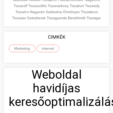
Tiszaroff
Tiszaszőlős
Tiszavárkony
Tiszakürt
Tiszasüly
Tiszaörs
Nagyiván
Szelevény
Örményes
Tiszaderzs
Tiszasas
Szászberek
Tiszagyenda
Berekfürdő
Tiszaigar
CIMKÉK
Marketing
internet
Weboldal
havidíjas
keresőoptimalizálá