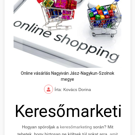
Online vásárlás Nagyiván Jász-Nagykun-Szolnok
megye
Írta: Kovács Dorina
Keresőmarketin
Hogyan spóroljak a
keresőmarketing
során? Mit
tehetek, hogy biztosan ne költsek túl sokat arra,
amit