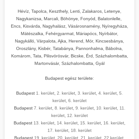
Hévíz, Tapolca, Keszthely, Lenti, Zalakaros, Letenye,
Nagykanizsa, Marcali, Böhönye, Fonyód, Balatonlelle,
Encs, Kisvárda, Nagyhalász, Vásárosnamény, Nyíregyháza,
Mátészalka, Fehérgyarmat, Máriapócs, Nyírbátor,
Nagykálló, Várpalota, Ajka, Herend, Mór, Kincsesbánya,
Oroszlány, Kisbér, Tatabánya, Pannonhalma, Bábolna,
Komárom, Tata, Pilisvörösvár, Bicske, Érd, Százhalombatta,
Martonvásár, Százhalombatta, Gyál
Budapest egész területe:
Budapest
1. kerület
,
2. kerület
,
3. kerület
,
4. kerület
,
5.
kerület
,
6. kerület
Budapest
7. kerület
,
8. kerület
,
9. kerület
,
10. kerület
,
11.
kerület
,
12. kerület
Budapest
13. kerület
,
14. kerület
,
15. kerület
,
16. kerület
,
17. kerület
,
18. kerület
Budapest
19. kerület
,
20. kerület
,
21. kerület
,
22.kerület
,