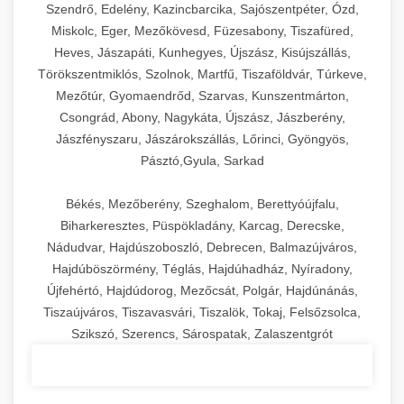
Szendrő, Edelény, Kazincbarcika, Sajószentpéter, Ózd,
Miskolc, Eger, Mezőkövesd, Füzesabony, Tiszafüred,
Heves, Jászapáti, Kunhegyes, Újszász, Kisújszállás,
Törökszentmiklós, Szolnok, Martfű, Tiszaföldvár, Túrkeve,
Mezőtúr, Gyomaendrőd, Szarvas, Kunszentmárton,
Csongrád, Abony, Nagykáta, Újszász, Jászberény,
Jászfényszaru, Jászárokszállás, Lőrinci, Gyöngyös,
Pásztó,Gyula, Sarkad
Békés, Mezőberény, Szeghalom, Berettyóújfalu,
Biharkeresztes, Püspökladány, Karcag, Derecske,
Nádudvar, Hajdúszoboszló, Debrecen, Balmazújváros,
Hajdúböszörmény, Téglás, Hajdúhadház, Nyíradony,
Újfehértó, Hajdúdorog, Mezőcsát, Polgár, Hajdúnánás,
Tiszaújváros, Tiszavasvári, Tiszalök, Tokaj, Felsőzsolca,
Szikszó, Szerencs, Sárospatak, Zalaszentgrót