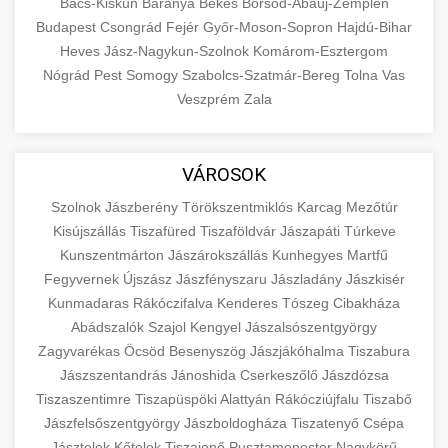
Bács-Kiskun
Baranya
Békés
Borsod-Abaúj-Zemplén
Budapest
Csongrád
Fejér
Győr-Moson-Sopron
Hajdú-Bihar
Heves
Jász-Nagykun-Szolnok
Komárom-Esztergom
Nógrád
Pest
Somogy
Szabolcs-Szatmár-Bereg
Tolna
Vas
Veszprém
Zala
VÁROSOK
Szolnok
Jászberény
Törökszentmiklós
Karcag
Mezőtúr
Kisújszállás
Tiszafüred
Tiszaföldvár
Jászapáti
Túrkeve
Kunszentmárton
Jászárokszállás
Kunhegyes
Martfű
Fegyvernek
Újszász
Jászfényszaru
Jászladány
Jászkisér
Kunmadaras
Rákóczifalva
Kenderes
Tószeg
Cibakháza
Abádszalók
Szajol
Kengyel
Jászalsószentgyörgy
Zagyvarékas
Öcsöd
Besenyszög
Jászjákóhalma
Tiszabura
Jászszentandrás
Jánoshida
Cserkeszőlő
Jászdózsa
Tiszaszentimre
Tiszapüspöki
Alattyán
Rákócziújfalu
Tiszabő
Jászfelsőszentgyörgy
Jászboldogháza
Tiszatenyő
Csépa
Jásztelek
Kőtelek
Tiszajenő
Pusztamonostor
Nagykörű