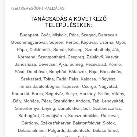
-
SEO KERESŐOPTIMALIZÁLÁS
TANÁCSADÁS A KÖVETKEZŐ
TELEPÜLÉSEKEN:
Budapest, Győr, Miskolc, Pécs, Szeged, Debrecen
Mosonmagyaróvár, Sopron, Fertőd, Kapuvár, Csorna, Győr,
Pápa, Celldömölk, Sárvár, Kőszeg, Szombathely, Ják,
Körmend, Szentgotthárd, Csepreg, Zalalövő, Vasvár,
Jánosháza, Devecser, Ajka, Sümeg, Pécsvárad, Komló,
Sásd, Dombóvár, Bonyhád, Bátaszék, Baja, Bácsalmás,
Szekszárd, Tolna, Fadd, Paks, Kalocsa, Hőgyész,
TamásiBalatonboglár, Kaposvár, Csurgó, Nagyatád,
Kadarkút, Barcs, Szigetvár, Sellye, Harkány, Siklós, Villány,
Bóly, Mohács, Pécs, Szentlőrinc Andocs, Tab, Lengyeltóti,
Simontornya, Enying, Dunaföldvár, Solt, Szabadszállás,
Sárbogárd, Dunaújváros, Kunszentmiklós, Ráckeve,
Gárdony, Székesfehérvár, Balatonföldvár, Siófok,
Balatonalmádi, Polgárdi, Balatonfűzfő, Balatonfüred,