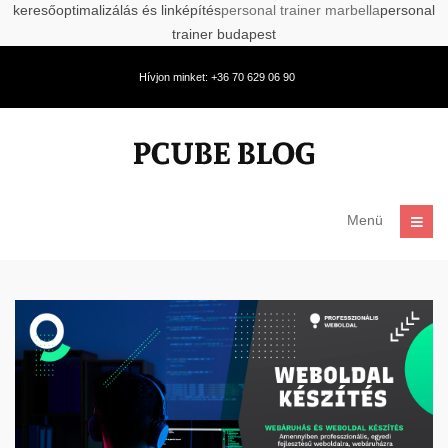
keresőoptimalizálás és linképítés
personal trainer marbella
personal
trainer budapest
Hívjon minket: +36 70 629 06 90
Menü