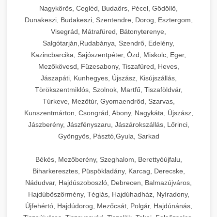
Nagykörös, Cegléd, Budaörs, Pécel, Gödöllő,
Dunakeszi, Budakeszi, Szentendre, Dorog, Esztergom,
Visegrád, Mátrafüred, Bátonyterenye,
Salgótarján,Rudabánya, Szendrő, Edelény,
Kazincbarcika, Sajószentpéter, Ózd, Miskolc, Eger,
Mezőkövesd, Füzesabony, Tiszafüred, Heves,
Jászapáti, Kunhegyes, Újszász, Kisújszállás,
Törökszentmiklós, Szolnok, Martfű, Tiszaföldvár,
Túrkeve, Mezőtúr, Gyomaendrőd, Szarvas,
Kunszentmárton, Csongrád, Abony, Nagykáta, Újszász,
Jászberény, Jászfényszaru, Jászárokszállás, Lőrinci,
Gyöngyös, Pásztó,Gyula, Sarkad
Békés, Mezőberény, Szeghalom, Berettyóújfalu,
Biharkeresztes, Püspökladány, Karcag, Derecske,
Nádudvar, Hajdúszoboszló, Debrecen, Balmazújváros,
Hajdúböszörmény, Téglás, Hajdúhadház, Nyíradony,
Újfehértó, Hajdúdorog, Mezőcsát, Polgár, Hajdúnánás,