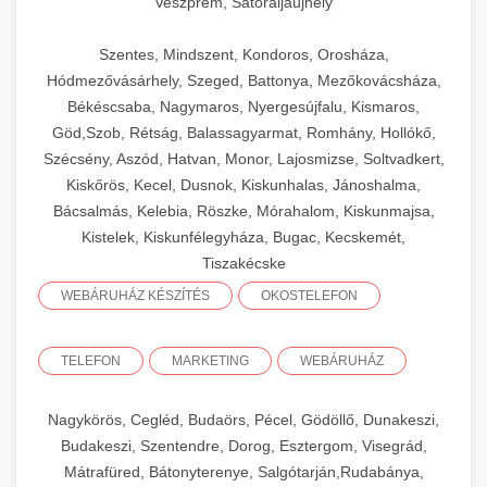
Veszprém, Sátoraljaújhely
Szentes, Mindszent, Kondoros, Orosháza,
Hódmezővásárhely, Szeged, Battonya, Mezőkovácsháza,
Békéscsaba, Nagymaros, Nyergesújfalu, Kismaros,
Göd,Szob, Rétság, Balassagyarmat, Romhány, Hollókő,
Szécsény, Aszód, Hatvan, Monor, Lajosmizse, Soltvadkert,
Kiskőrös, Kecel, Dusnok, Kiskunhalas, Jánoshalma,
Bácsalmás, Kelebia, Röszke, Mórahalom, Kiskunmajsa,
Kistelek, Kiskunfélegyháza, Bugac, Kecskemét,
Tiszakécske
WEBÁRUHÁZ KÉSZÍTÉS
OKOSTELEFON
TELEFON
MARKETING
WEBÁRUHÁZ
Nagykörös, Cegléd, Budaörs, Pécel, Gödöllő, Dunakeszi,
Budakeszi, Szentendre, Dorog, Esztergom, Visegrád,
Mátrafüred, Bátonyterenye, Salgótarján,Rudabánya,