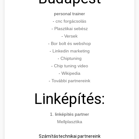
personal trainer
-
cnc forgácsolás
-
Plasztikai sebész
-
Versek
-
Bor bolt és webshop
-
Linkedin marketing
-
Chiptuning
-
Chip tuning video
-
Wikipedia
-
További partnereink
Linképítés:
1. linképítés partner
Mellplasztika
Számítástechnikai partnereink