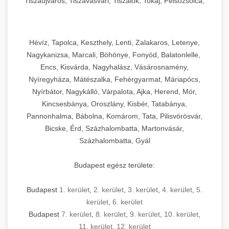
Tiszaújváros, Tiszavasvári, Tiszalök, Tokaj, Felsőzsolca,
Szikszó, Szerencs, Sárospatak, Zalaszentgrót
Hévíz, Tapolca, Keszthely, Lenti, Zalakaros, Letenye,
Nagykanizsa, Marcali, Böhönye, Fonyód, Balatonlelle,
Encs, Kisvárda, Nagyhalász, Vásárosnamény,
Nyíregyháza, Mátészalka, Fehérgyarmat, Máriapócs,
Nyírbátor, Nagykálló, Várpalota, Ajka, Herend, Mór,
Kincsesbánya, Oroszlány, Kisbér, Tatabánya,
Pannonhalma, Bábolna, Komárom, Tata, Pilisvörösvár,
Bicske, Érd, Százhalombatta, Martonvásár,
Százhalombatta, Gyál
Budapest egész területe:
Budapest
1. kerület
,
2. kerület
,
3. kerület
,
4. kerület
,
5.
kerület
,
6. kerület
Budapest
7. kerület
,
8. kerület
,
9. kerület
,
10. kerület
,
11. kerület
,
12. kerület