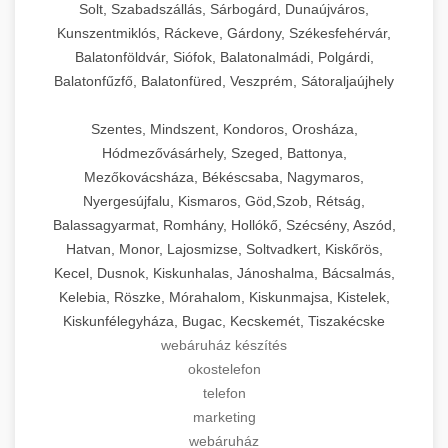
Solt, Szabadszállás, Sárbogárd, Dunaújváros,
Kunszentmiklós, Ráckeve, Gárdony, Székesfehérvár,
Balatonföldvár, Siófok, Balatonalmádi, Polgárdi,
Balatonfűzfő, Balatonfüred, Veszprém, Sátoraljaújhely
Szentes, Mindszent, Kondoros, Orosháza,
Hódmezővásárhely, Szeged, Battonya,
Mezőkovácsháza, Békéscsaba, Nagymaros,
Nyergesújfalu, Kismaros, Göd,Szob, Rétság,
Balassagyarmat, Romhány, Hollókő, Szécsény, Aszód,
Hatvan, Monor, Lajosmizse, Soltvadkert, Kiskőrös,
Kecel, Dusnok, Kiskunhalas, Jánoshalma, Bácsalmás,
Kelebia, Röszke, Mórahalom, Kiskunmajsa, Kistelek,
Kiskunfélegyháza, Bugac, Kecskemét, Tiszakécske
webáruház készítés
okostelefon
telefon
marketing
webáruház