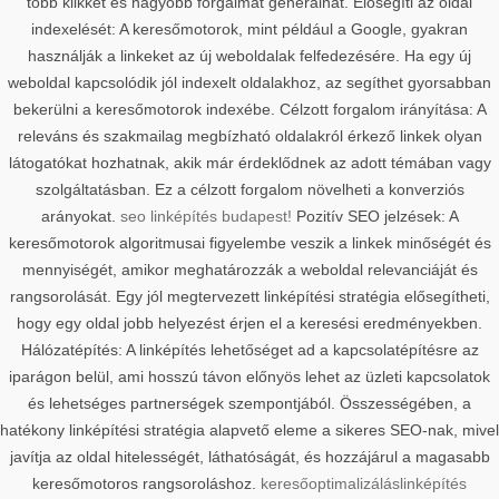
több klikket és nagyobb forgalmat generálhat. Elősegíti az oldal
indexelését: A keresőmotorok, mint például a Google, gyakran
használják a linkeket az új weboldalak felfedezésére. Ha egy új
weboldal kapcsolódik jól indexelt oldalakhoz, az segíthet gyorsabban
bekerülni a keresőmotorok indexébe. Célzott forgalom irányítása: A
releváns és szakmailag megbízható oldalakról érkező linkek olyan
látogatókat hozhatnak, akik már érdeklődnek az adott témában vagy
szolgáltatásban. Ez a célzott forgalom növelheti a konverziós
arányokat.
seo linképítés budapest!
Pozitív SEO jelzések: A
keresőmotorok algoritmusai figyelembe veszik a linkek minőségét és
mennyiségét, amikor meghatározzák a weboldal relevanciáját és
rangsorolását. Egy jól megtervezett linképítési stratégia elősegítheti,
hogy egy oldal jobb helyezést érjen el a keresési eredményekben.
Hálózatépítés: A linképítés lehetőséget ad a kapcsolatépítésre az
iparágon belül, ami hosszú távon előnyös lehet az üzleti kapcsolatok
és lehetséges partnerségek szempontjából. Összességében, a
hatékony linképítési stratégia alapvető eleme a sikeres SEO-nak, mivel
javítja az oldal hitelességét, láthatóságát, és hozzájárul a magasabb
keresőmotoros rangsoroláshoz.
keresőoptimalizálás
linképítés