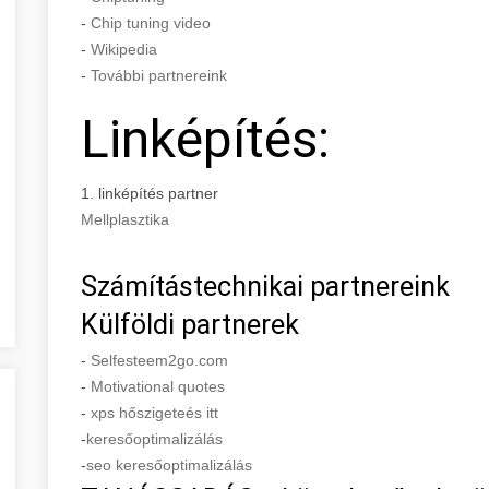
-
Chip tuning video
-
Wikipedia
-
További partnereink
Linképítés:
1. linképítés partner
Mellplasztika
Számítástechnikai partnereink
Külföldi partnerek
-
Selfesteem2go.com
-
Motivational quotes
-
xps hőszigeteés itt
-
keresőoptimalizálás
-
seo keresőoptimalizálás