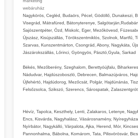
marketing
webáruház
Nagykörös, Cegléd, Budaörs, Pécel, Gödöllő, Dunakeszi, 
Visegrád, Mátrafüred, Bátonyterenye, Salgótarján,Rudabán
Sajószentpéter, Ózd, Miskolc, Eger, Mezőkövesd, Füzesabo
Újszász, Kisújszállás, Törökszentmiklós, Szolnok, Martfű,
Szarvas, Kunszentmárton, Csongrád, Abony, Nagykáta, Újs
Jászárokszállás, Lőrinci, Gyöngyös, Pásztó,Gyula, Sarkad
Békés, Mezőberény, Szeghalom, Berettyóújfalu, Biharkere
Nádudvar, Hajdúszoboszló, Debrecen, Balmazújváros, Haj
Újfehértó, Hajdúdorog, Mezőcsát, Polgár, Hajdúnánás, Tisza
Felsőzsolca, Szikszó, Szerencs, Sárospatak, Zalaszentgrót
Hévíz, Tapolca, Keszthely, Lenti, Zalakaros, Letenye, Nagy
Encs, Kisvárda, Nagyhalász, Vásárosnamény, Nyíregyháza
Nyírbátor, Nagykálló, Várpalota, Ajka, Herend, Mór, Kincse
Pannonhalma, Bábolna, Komárom, Tata, Pilisvörösvár, Bics