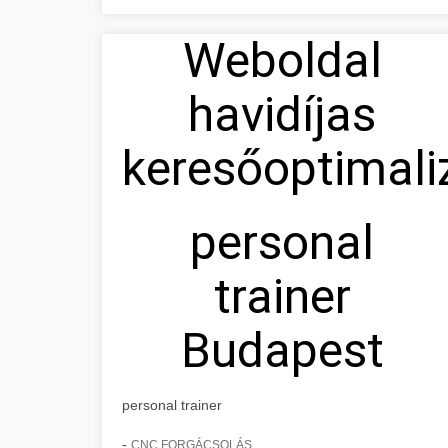
Weboldal
havidíjas
keresőoptimali
personal
trainer
Budapest
personal trainer
-
CNC FORGÁCSOLÁS