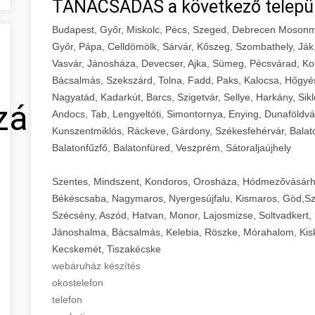
TANÁCSADÁS a következő telepü
Budapest, Győr, Miskolc, Pécs, Szeged, Debrecen Mosonm
Győr, Pápa, Celldömölk, Sárvár, Kőszeg, Szombathely, Ják
Vasvár, Jánosháza, Devecser, Ajka, Sümeg, Pécsvárad, Ko
Bácsalmás, Szekszárd, Tolna, Fadd, Paks, Kalocsa, Hőgyé
Nagyatád, Kadarkút, Barcs, Szigetvár, Sellye, Harkány, Sikl
zálás
Andocs, Tab, Lengyeltóti, Simontornya, Enying, Dunaföldvá
Kunszentmiklós, Ráckeve, Gárdony, Székesfehérvár, Balaton
Balatonfűzfő, Balatonfüred, Veszprém, Sátoraljaújhely
Szentes, Mindszent, Kondoros, Orosháza, Hódmezővásárh
Békéscsaba, Nagymaros, Nyergesújfalu, Kismaros, Göd,Sz
Szécsény, Aszód, Hatvan, Monor, Lajosmizse, Soltvadkert, 
Jánoshalma, Bácsalmás, Kelebia, Röszke, Mórahalom, Kisk
Kecskemét, Tiszakécske
webáruház készítés
okostelefon
telefon