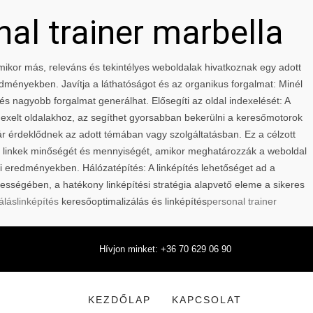
nal trainer marbella
 Amikor más, releváns és tekintélyes weboldalak hivatkoznak egy adott
edményekben. Javítja a láthatóságot és az organikus forgalmat: Minél
és nagyobb forgalmat generálhat. Elősegíti az oldal indexelését: A
ndexelt oldalakhoz, az segíthet gyorsabban bekerülni a keresőmotorok
ár érdeklődnek az adott témában vagy szolgáltatásban. Ez a célzott
 a linkek minőségét és mennyiségét, amikor meghatározzák a weboldal
sési eredményekben. Hálózatépítés: A linképítés lehetőséget ad a
ességében, a hatékony linképítési stratégia alapvető eleme a sikeres
álás
linképítés
keresőoptimalizálás és linképítés
personal trainer
Hívjon minket: +36 70 629 06 90
KEZDŐLAP
KAPCSOLAT