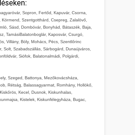
léseken:
agyaróvár, Sopron, Fertőd, Kapuvár, Csorna,
, Körmend, Szentgotthárd, Csepreg, Zalalövő,
mló, Sásd, Dombóvár, Bonyhád, Bátaszék, Baja,
sz, TamásiBalatonboglár, Kaposvár, Csurgó,
ós, Villány, Bóly, Mohács, Pécs, Szentlőrinc
r, Solt, Szabadszállás, Sárbogárd, Dunaújváros,
földvár, Siófok, Balatonalmádi, Polgárdi,
ely, Szeged, Battonya, Mezőkovácsháza,
ob, Rétság, Balassagyarmat, Romhány, Hollókő,
Kiskőrös, Kecel, Dusnok, Kiskunhalas,
unmajsa, Kistelek, Kiskunfélegyháza, Bugac,