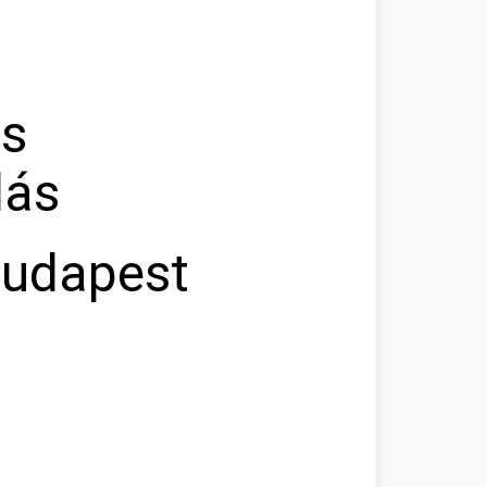
as
lás
Budapest