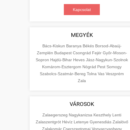
Kapcsolat
MEGYÉK
Bács-Kiskun
Baranya
Békés
Borsod-Abaúj-
Zemplén
Budapest
Csongrád
Fejér
Győr-Moson-
Sopron
Hajdú-Bihar
Heves
Jász-Nagykun-Szolnok
Komárom-Esztergom
Nógrád
Pest
Somogy
Szabolcs-Szatmár-Bereg
Tolna
Vas
Veszprém
Zala
VÁROSOK
Zalaegerszeg
Nagykanizsa
Keszthely
Lenti
Zalaszentgrót
Hévíz
Letenye
Gyenesdiás
Zalalövő
Zalakomár
Cserszegtomaj
Vonyarcvashegy