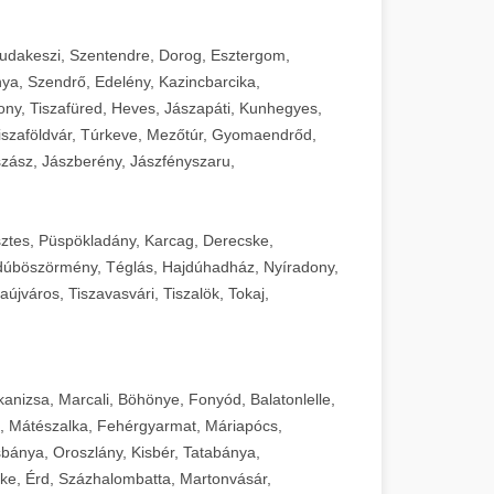
Budakeszi, Szentendre, Dorog, Esztergom,
ya, Szendrő, Edelény, Kazincbarcika,
ny, Tiszafüred, Heves, Jászapáti, Kunhegyes,
 Tiszaföldvár, Túrkeve, Mezőtúr, Gyomaendrőd,
zász, Jászberény, Jászfényszaru,
sztes, Püspökladány, Karcag, Derecske,
dúböszörmény, Téglás, Hajdúhadház, Nyíradony,
újváros, Tiszavasvári, Tiszalök, Tokaj,
kanizsa, Marcali, Böhönye, Fonyód, Balatonlelle,
, Mátészalka, Fehérgyarmat, Máriapócs,
sbánya, Oroszlány, Kisbér, Tatabánya,
ke, Érd, Százhalombatta, Martonvásár,