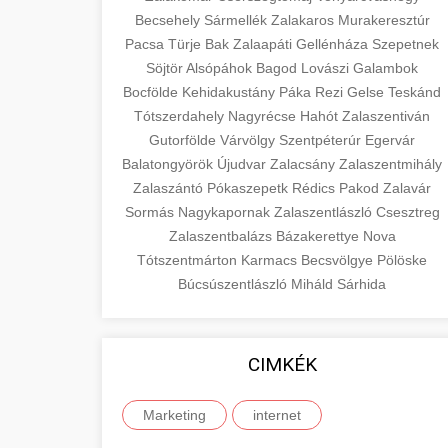
Becsehely
Sármellék
Zalakaros
Murakeresztúr
Pacsa
Türje
Bak
Zalaapáti
Gellénháza
Szepetnek
Söjtör
Alsópáhok
Bagod
Lovászi
Galambok
Bocfölde
Kehidakustány
Páka
Rezi
Gelse
Teskánd
Tótszerdahely
Nagyrécse
Hahót
Zalaszentiván
Gutorfölde
Várvölgy
Szentpéterúr
Egervár
Balatongyörök
Újudvar
Zalacsány
Zalaszentmihály
Zalaszántó
Pókaszepetk
Rédics
Pakod
Zalavár
Sormás
Nagykapornak
Zalaszentlászló
Csesztreg
Zalaszentbalázs
Bázakerettye
Nova
Tótszentmárton
Karmacs
Becsvölgye
Pölöske
Búcsúszentlászló
Miháld
Sárhida
CIMKÉK
Marketing
internet