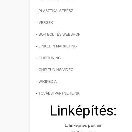
-
PLASZTIKAI SEBÉSZ
-
VERSEK
-
BOR BOLT ÉS WEBSHOP
-
LINKEDIN MARKETING
-
CHIPTUNING
-
CHIP TUNING VIDEO
-
WIKIPEDIA
-
TOVÁBBI PARTNEREINK
Linképítés:
1. linképítés partner