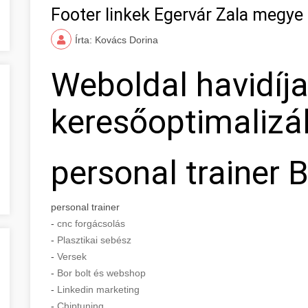
Footer linkek Egervár Zala megye
Írta: Kovács Dorina
Weboldal havidíj
keresőoptimalizá
personal trainer 
personal trainer
-
cnc forgácsolás
-
Plasztikai sebész
-
Versek
-
Bor bolt és webshop
-
Linkedin marketing
-
Chiptuning