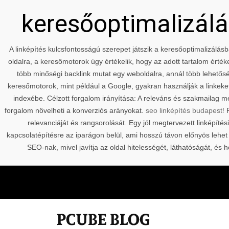
keresőoptimalizálás
A linképítés kulcsfontosságú szerepet játszik a keresőoptimalizálásb
oldalra, a keresőmotorok úgy értékelik, hogy az adott tartalom érté
több minőségi backlink mutat egy weboldalra, annál több lehetőség
keresőmotorok, mint például a Google, gyakran használják a linkeket
indexébe. Célzott forgalom irányítása: A releváns és szakmailag m
forgalom növelheti a konverziós arányokat.
seo linképítés budapest!
P
relevanciáját és rangsorolását. Egy jól megtervezett linképítés
kapcsolatépítésre az iparágon belül, ami hosszú távon előnyös lehet
SEO-nak, mivel javítja az oldal hitelességét, láthatóságát, 