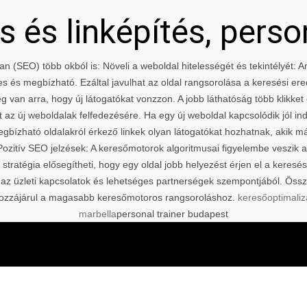
 és linképítés, perso
an (SEO) több okból is: Növeli a weboldal hitelességét és tekintélyét:
kes és megbízható. Ezáltal javulhat az oldal rangsorolása a keresési er
 van arra, hogy új látogatókat vonzzon. A jobb láthatóság több klikket 
 az új weboldalak felfedezésére. Ha egy új weboldal kapcsolódik jól i
egbízható oldalakról érkező linkek olyan látogatókat hozhatnak, akik m
ozitív SEO jelzések: A keresőmotorok algoritmusai figyelembe veszik
i stratégia elősegítheti, hogy egy oldal jobb helyezést érjen el a kere
 az üzleti kapcsolatok és lehetséges partnerségek szempontjából. Össz
és hozzájárul a magasabb keresőmotoros rangsoroláshoz.
keresőoptimaliz
marbella
personal trainer budapest