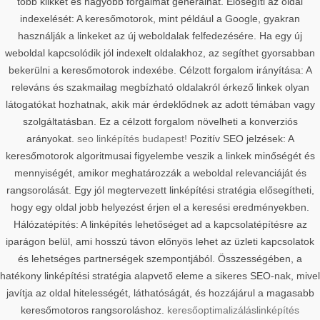
több klikket és nagyobb forgalmat generálhat. Elősegíti az oldal
indexelését: A keresőmotorok, mint például a Google, gyakran
használják a linkeket az új weboldalak felfedezésére. Ha egy új
weboldal kapcsolódik jól indexelt oldalakhoz, az segíthet gyorsabban
bekerülni a keresőmotorok indexébe. Célzott forgalom irányítása: A
releváns és szakmailag megbízható oldalakról érkező linkek olyan
látogatókat hozhatnak, akik már érdeklődnek az adott témában vagy
szolgáltatásban. Ez a célzott forgalom növelheti a konverziós
arányokat.
seo linképítés budapest!
Pozitív SEO jelzések: A
keresőmotorok algoritmusai figyelembe veszik a linkek minőségét és
mennyiségét, amikor meghatározzák a weboldal relevanciáját és
rangsorolását. Egy jól megtervezett linképítési stratégia elősegítheti,
hogy egy oldal jobb helyezést érjen el a keresési eredményekben.
Hálózatépítés: A linképítés lehetőséget ad a kapcsolatépítésre az
iparágon belül, ami hosszú távon előnyös lehet az üzleti kapcsolatok
és lehetséges partnerségek szempontjából. Összességében, a
hatékony linképítési stratégia alapvető eleme a sikeres SEO-nak, mivel
javítja az oldal hitelességét, láthatóságát, és hozzájárul a magasabb
keresőmotoros rangsoroláshoz.
keresőoptimalizálás
linképítés