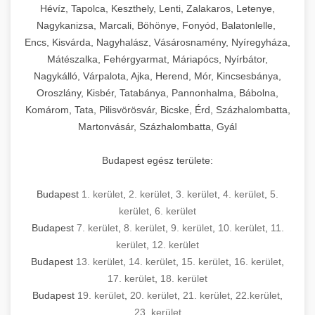
Hévíz, Tapolca, Keszthely, Lenti, Zalakaros, Letenye,
Nagykanizsa, Marcali, Böhönye, Fonyód, Balatonlelle,
Encs, Kisvárda, Nagyhalász, Vásárosnamény, Nyíregyháza,
Mátészalka, Fehérgyarmat, Máriapócs, Nyírbátor,
Nagykálló, Várpalota, Ajka, Herend, Mór, Kincsesbánya,
Oroszlány, Kisbér, Tatabánya, Pannonhalma, Bábolna,
Komárom, Tata, Pilisvörösvár, Bicske, Érd, Százhalombatta,
Martonvásár, Százhalombatta, Gyál
Budapest egész területe:
Budapest
1. kerület
,
2. kerület
,
3. kerület
,
4. kerület
,
5.
kerület
,
6. kerület
Budapest
7. kerület
,
8. kerület
,
9. kerület
,
10. kerület
,
11.
kerület
,
12. kerület
Budapest
13. kerület
,
14. kerület
,
15. kerület
,
16. kerület
,
17. kerület
,
18. kerület
Budapest
19. kerület
,
20. kerület
,
21. kerület
,
22.kerület
,
23. kerület