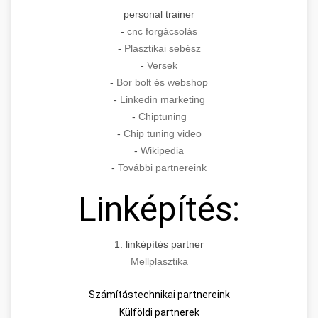
personal trainer
-
cnc forgácsolás
-
Plasztikai sebész
-
Versek
-
Bor bolt és webshop
-
Linkedin marketing
-
Chiptuning
-
Chip tuning video
-
Wikipedia
-
További partnereink
Linképítés:
1. linképítés partner
Mellplasztika
Számítástechnikai partnereink
Külföldi partnerek