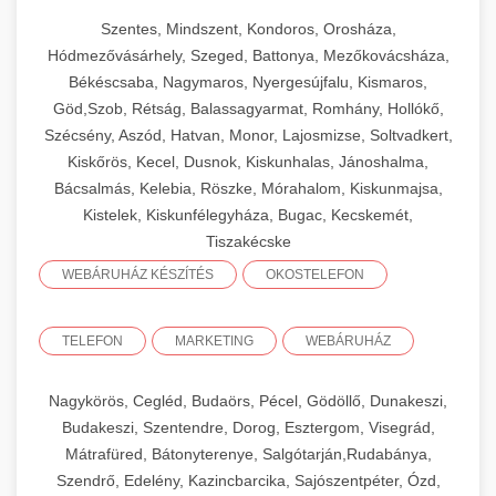
Szentes, Mindszent, Kondoros, Orosháza,
Hódmezővásárhely, Szeged, Battonya, Mezőkovácsháza,
Békéscsaba, Nagymaros, Nyergesújfalu, Kismaros,
Göd,Szob, Rétság, Balassagyarmat, Romhány, Hollókő,
Szécsény, Aszód, Hatvan, Monor, Lajosmizse, Soltvadkert,
Kiskőrös, Kecel, Dusnok, Kiskunhalas, Jánoshalma,
Bácsalmás, Kelebia, Röszke, Mórahalom, Kiskunmajsa,
Kistelek, Kiskunfélegyháza, Bugac, Kecskemét,
Tiszakécske
WEBÁRUHÁZ KÉSZÍTÉS
OKOSTELEFON
TELEFON
MARKETING
WEBÁRUHÁZ
Nagykörös, Cegléd, Budaörs, Pécel, Gödöllő, Dunakeszi,
Budakeszi, Szentendre, Dorog, Esztergom, Visegrád,
Mátrafüred, Bátonyterenye, Salgótarján,Rudabánya,
Szendrő, Edelény, Kazincbarcika, Sajószentpéter, Ózd,