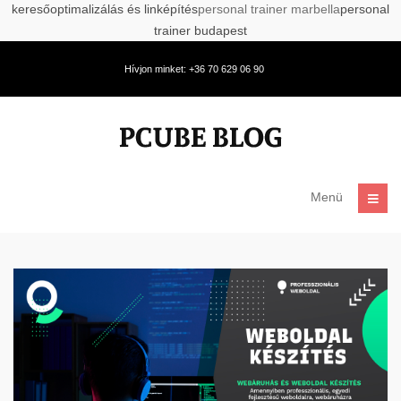
keresőoptimalizálás és linképítés
personal trainer marbella
personal
trainer budapest
Hívjon minket: +36 70 629 06 90
Menü