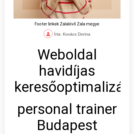
Footer linkek Zalalövő Zala megye
Írta: Kovács Dorina
Weboldal
havidíjas
keresőoptimalizál
personal trainer
Budapest