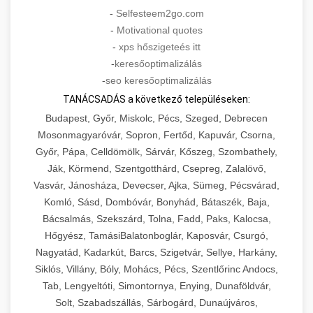
-
Selfesteem2go.com
-
Motivational quotes
-
xps hőszigeteés itt
-
keresőoptimalizálás
-
seo keresőoptimalizálás
TANÁCSADÁS a következő településeken:
Budapest, Győr, Miskolc, Pécs, Szeged, Debrecen
Mosonmagyaróvár, Sopron, Fertőd, Kapuvár, Csorna,
Győr, Pápa, Celldömölk, Sárvár, Kőszeg, Szombathely,
Ják, Körmend, Szentgotthárd, Csepreg, Zalalövő,
Vasvár, Jánosháza, Devecser, Ajka, Sümeg, Pécsvárad,
Komló, Sásd, Dombóvár, Bonyhád, Bátaszék, Baja,
Bácsalmás, Szekszárd, Tolna, Fadd, Paks, Kalocsa,
Hőgyész, TamásiBalatonboglár, Kaposvár, Csurgó,
Nagyatád, Kadarkút, Barcs, Szigetvár, Sellye, Harkány,
Siklós, Villány, Bóly, Mohács, Pécs, Szentlőrinc Andocs,
Tab, Lengyeltóti, Simontornya, Enying, Dunaföldvár,
Solt, Szabadszállás, Sárbogárd, Dunaújváros,