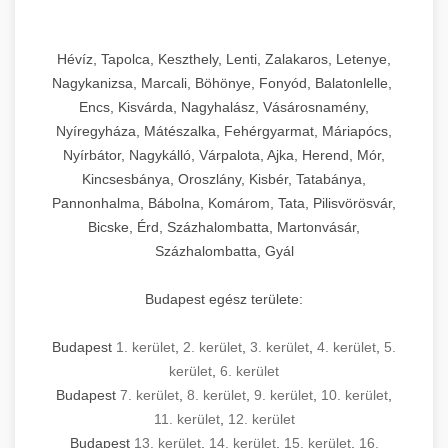
Szikszó, Szerencs, Sárospatak, Zalaszentgrót
Hévíz, Tapolca, Keszthely, Lenti, Zalakaros, Letenye,
Nagykanizsa, Marcali, Böhönye, Fonyód, Balatonlelle,
Encs, Kisvárda, Nagyhalász, Vásárosnamény,
Nyíregyháza, Mátészalka, Fehérgyarmat, Máriapócs,
Nyírbátor, Nagykálló, Várpalota, Ajka, Herend, Mór,
Kincsesbánya, Oroszlány, Kisbér, Tatabánya,
Pannonhalma, Bábolna, Komárom, Tata, Pilisvörösvár,
Bicske, Érd, Százhalombatta, Martonvásár,
Százhalombatta, Gyál
Budapest egész területe:
Budapest
1. kerület
,
2. kerület
,
3. kerület
,
4. kerület
,
5.
kerület
,
6. kerület
Budapest
7. kerület
,
8. kerület
,
9. kerület
,
10. kerület
,
11. kerület
,
12. kerület
Budapest
13. kerület
,
14. kerület
,
15. kerület
,
16.