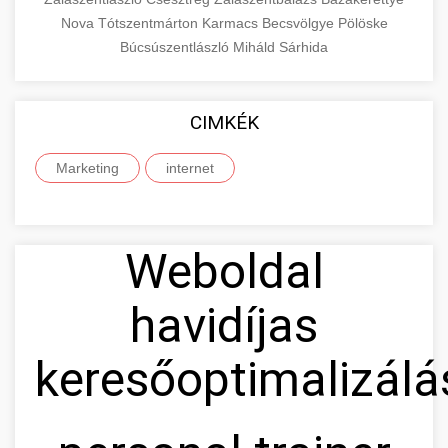
Nova
Tótszentmárton
Karmacs
Becsvölgye
Pölöske
Búcsúszentlászló
Miháld
Sárhida
CIMKÉK
Marketing
internet
Weboldal
havidíjas
keresőoptimalizálá