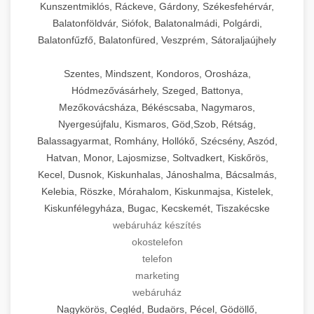
Kunszentmiklós, Ráckeve, Gárdony, Székesfehérvár,
Balatonföldvár, Siófok, Balatonalmádi, Polgárdi,
Balatonfűzfő, Balatonfüred, Veszprém, Sátoraljaújhely
Szentes, Mindszent, Kondoros, Orosháza,
Hódmezővásárhely, Szeged, Battonya,
Mezőkovácsháza, Békéscsaba, Nagymaros,
Nyergesújfalu, Kismaros, Göd,Szob, Rétság,
Balassagyarmat, Romhány, Hollókő, Szécsény, Aszód,
Hatvan, Monor, Lajosmizse, Soltvadkert, Kiskőrös,
Kecel, Dusnok, Kiskunhalas, Jánoshalma, Bácsalmás,
Kelebia, Röszke, Mórahalom, Kiskunmajsa, Kistelek,
Kiskunfélegyháza, Bugac, Kecskemét, Tiszakécske
webáruház készítés
okostelefon
telefon
marketing
webáruház
Nagykörös, Cegléd, Budaörs, Pécel, Gödöllő,