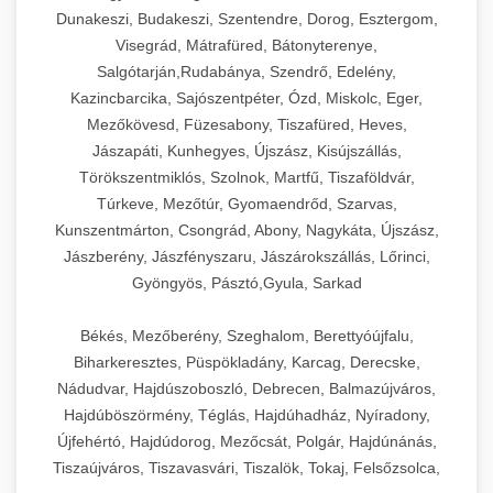
Dunakeszi, Budakeszi, Szentendre, Dorog, Esztergom,
Visegrád, Mátrafüred, Bátonyterenye,
Salgótarján,Rudabánya, Szendrő, Edelény,
Kazincbarcika, Sajószentpéter, Ózd, Miskolc, Eger,
Mezőkövesd, Füzesabony, Tiszafüred, Heves,
Jászapáti, Kunhegyes, Újszász, Kisújszállás,
Törökszentmiklós, Szolnok, Martfű, Tiszaföldvár,
Túrkeve, Mezőtúr, Gyomaendrőd, Szarvas,
Kunszentmárton, Csongrád, Abony, Nagykáta, Újszász,
Jászberény, Jászfényszaru, Jászárokszállás, Lőrinci,
Gyöngyös, Pásztó,Gyula, Sarkad
Békés, Mezőberény, Szeghalom, Berettyóújfalu,
Biharkeresztes, Püspökladány, Karcag, Derecske,
Nádudvar, Hajdúszoboszló, Debrecen, Balmazújváros,
Hajdúböszörmény, Téglás, Hajdúhadház, Nyíradony,
Újfehértó, Hajdúdorog, Mezőcsát, Polgár, Hajdúnánás,
Tiszaújváros, Tiszavasvári, Tiszalök, Tokaj, Felsőzsolca,