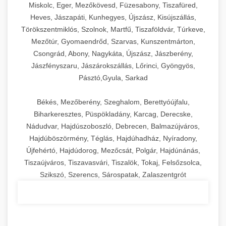
Miskolc, Eger, Mezőkövesd, Füzesabony, Tiszafüred,
Heves, Jászapáti, Kunhegyes, Újszász, Kisújszállás,
Törökszentmiklós, Szolnok, Martfű, Tiszaföldvár, Túrkeve,
Mezőtúr, Gyomaendrőd, Szarvas, Kunszentmárton,
Csongrád, Abony, Nagykáta, Újszász, Jászberény,
Jászfényszaru, Jászárokszállás, Lőrinci, Gyöngyös,
Pásztó,Gyula, Sarkad
Békés, Mezőberény, Szeghalom, Berettyóújfalu,
Biharkeresztes, Püspökladány, Karcag, Derecske,
Nádudvar, Hajdúszoboszló, Debrecen, Balmazújváros,
Hajdúböszörmény, Téglás, Hajdúhadház, Nyíradony,
Újfehértó, Hajdúdorog, Mezőcsát, Polgár, Hajdúnánás,
Tiszaújváros, Tiszavasvári, Tiszalök, Tokaj, Felsőzsolca,
Szikszó, Szerencs, Sárospatak, Zalaszentgrót