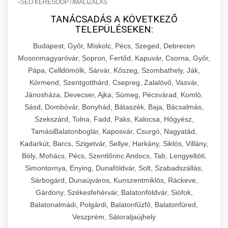
-
SEO KERESŐOPTIMALIZÁLÁS
TANÁCSADÁS A KÖVETKEZŐ
TELEPÜLÉSEKEN:
Budapest, Győr, Miskolc, Pécs, Szeged, Debrecen
Mosonmagyaróvár, Sopron, Fertőd, Kapuvár, Csorna, Győr,
Pápa, Celldömölk, Sárvár, Kőszeg, Szombathely, Ják,
Körmend, Szentgotthárd, Csepreg, Zalalövő, Vasvár,
Jánosháza, Devecser, Ajka, Sümeg, Pécsvárad, Komló,
Sásd, Dombóvár, Bonyhád, Bátaszék, Baja, Bácsalmás,
Szekszárd, Tolna, Fadd, Paks, Kalocsa, Hőgyész,
TamásiBalatonboglár, Kaposvár, Csurgó, Nagyatád,
Kadarkút, Barcs, Szigetvár, Sellye, Harkány, Siklós, Villány,
Bóly, Mohács, Pécs, Szentlőrinc Andocs, Tab, Lengyeltóti,
Simontornya, Enying, Dunaföldvár, Solt, Szabadszállás,
Sárbogárd, Dunaújváros, Kunszentmiklós, Ráckeve,
Gárdony, Székesfehérvár, Balatonföldvár, Siófok,
Balatonalmádi, Polgárdi, Balatonfűzfő, Balatonfüred,
Veszprém, Sátoraljaújhely