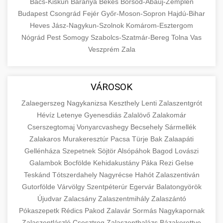
Bács-Kiskun
Baranya
Békés
Borsod-Abaúj-Zemplén
Budapest
Csongrád
Fejér
Győr-Moson-Sopron
Hajdú-Bihar
Heves
Jász-Nagykun-Szolnok
Komárom-Esztergom
Nógrád
Pest
Somogy
Szabolcs-Szatmár-Bereg
Tolna
Vas
Veszprém
Zala
VÁROSOK
Zalaegerszeg
Nagykanizsa
Keszthely
Lenti
Zalaszentgrót
Hévíz
Letenye
Gyenesdiás
Zalalövő
Zalakomár
Cserszegtomaj
Vonyarcvashegy
Becsehely
Sármellék
Zalakaros
Murakeresztúr
Pacsa
Türje
Bak
Zalaapáti
Gellénháza
Szepetnek
Söjtör
Alsópáhok
Bagod
Lovászi
Galambok
Bocfölde
Kehidakustány
Páka
Rezi
Gelse
Teskánd
Tótszerdahely
Nagyrécse
Hahót
Zalaszentiván
Gutorfölde
Várvölgy
Szentpéterúr
Egervár
Balatongyörök
Újudvar
Zalacsány
Zalaszentmihály
Zalaszántó
Pókaszepetk
Rédics
Pakod
Zalavár
Sormás
Nagykapornak
Zalaszentlászló
Csesztreg
Zalaszentbalázs
Bázakerettye